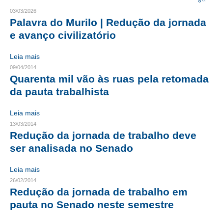
03/03/2026
CRESCE BRASIL
Palavra do Murilo | Redução da jornada
e avanço civilizatório
CONSELHO TECNOLÓGICO
Leia mais
HISTÓRICO E ATUAÇÃO
09/04/2014
Quarenta mil vão às ruas pela retomada
COMPOSIÇÃO
da pauta trabalhista
CONSELHOS ASSESSORES
Leia mais
PERSONALIDADES DA TECNOLOGIA
13/03/2014
Redução da jornada de trabalho deve
NÚCLEO DA MULHER ENGENHEIRA
ser analisada no Senado
TRANSPARÊNCIA
Leia mais
JURÍDICO
26/02/2014
Redução da jornada de trabalho em
CONSULTORIA
pauta no Senado neste semestre
ACORDOS, CONVENÇÕES E DISSÍDIOS