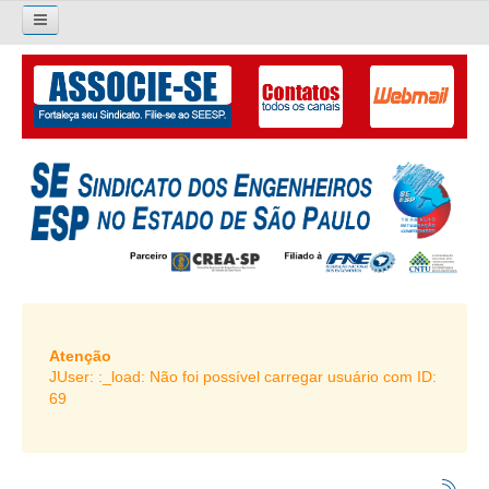
×
Pesquisar...
O SINDICATO
APRESENTAÇÃO
PALAVRA DO PRESIDENTE
DIRETORIA
DIRETORIA
LIVRO GESTÃO 2026-2029
Atenção
JUser: :_load: Não foi possível carregar usuário com ID:
SUBSEDES SINDICAIS
69
GALERIA EX-PRESIDENTES
ORGANOGRAMA