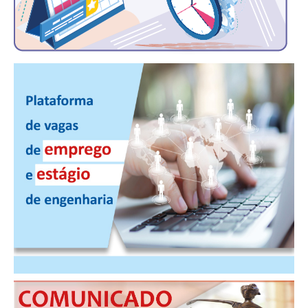
RES 1.002/2002 – CÓDIGO DE ÉTICA
HOMOLOGAÇÕES
PISO SALARIAL
FIQUE POR DENTRO
OPORTUNIDADES
APRESENTAÇÃO
EMPREGO E ESTÁGIO
CARREIRA
AUTÔNOMOS E SERVIÇOS
NEWSLETTER
GUIA DAS ENGENHARIAS