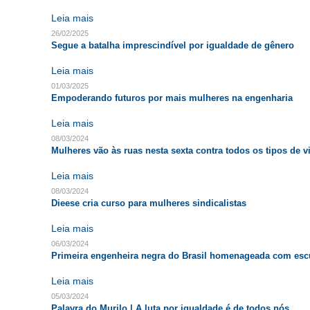
Leia mais
26/02/2025
Segue a batalha imprescindível por igualdade de gênero
Leia mais
01/03/2025
Empoderando futuros por mais mulheres na engenharia
Leia mais
08/03/2024
Mulheres vão às ruas nesta sexta contra todos os tipos de v
Leia mais
08/03/2024
Dieese cria curso para mulheres sindicalistas
Leia mais
06/03/2024
Primeira engenheira negra do Brasil homenageada com escu
Leia mais
05/03/2024
Palavra do Murilo | A luta por igualdade é de todos nós