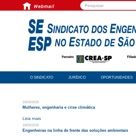
Pesquisar...
O SINDICATO
JURÍDICO
OPORTUNIDADES
19/03/2026
Mulheres, engenharia e crise climática
Leia mais
19/03/2026
Engenheiras na linha de frente das soluções ambientais