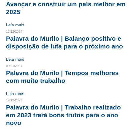
Avançar e construir um país melhor em
CRESCE BRASIL
2025
CONSELHO TECNOLÓGICO
Leia mais
17/12/2024
HISTÓRICO E ATUAÇÃO
Palavra do Murilo | Balanço positivo e
disposição de luta para o próximo ano
COMPOSIÇÃO
Leia mais
CONSELHOS ASSESSORES
09/01/2024
PERSONALIDADES DA TECNOLOGIA
Palavra do Murilo | Tempos melhores
com muito trabalho
NÚCLEO DA MULHER ENGENHEIRA
Leia mais
TRANSPARÊNCIA
19/12/2023
Palavra do Murilo | Trabalho realizado
JURÍDICO
em 2023 trará bons frutos para o ano
CONSULTORIA
novo
ACORDOS, CONVENÇÕES E DISSÍDIOS