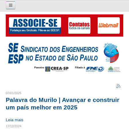
Pesquisar...
O SINDICATO
APRESENTAÇÃO
PALAVRA DO PRESIDENTE
DIRETORIA
DIRETORIA
LIVRO GESTÃO 2026-2029
07/01/2025
Palavra do Murilo | Avançar e construir
SUBSEDES SINDICAIS
um país melhor em 2025
GALERIA EX-PRESIDENTES
Leia mais
17/12/2024
ORGANOGRAMA