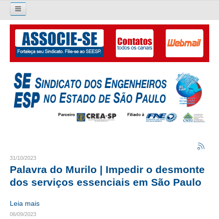
Pesquisar...
O SINDICATO
APRESENTAÇÃO
PALAVRA DO PRESIDENTE
DIRETORIA
DIRETORIA
LIVRO GESTÃO 2026-2029
31/10/2023
Palavra do Murilo | Impedir o desmonte
SUBSEDES SINDICAIS
dos serviços essenciais em São Paulo
GALERIA EX-PRESIDENTES
Leia mais
06/09/2023
ORGANOGRAMA