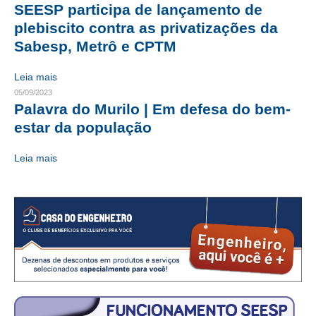
SEESP participa de lançamento de
CRESCE BRASIL
plebiscito contra as privatizações da
Sabesp, Metrô e CPTM
CONSELHO TECNOLÓGICO
Leia mais
HISTÓRICO E ATUAÇÃO
05/09/2023
Palavra do Murilo | Em defesa do bem-
COMPOSIÇÃO
estar da população
CONSELHOS ASSESSORES
Leia mais
PERSONALIDADES DA TECNOLOGIA
NÚCLEO DA MULHER ENGENHEIRA
TRANSPARÊNCIA
JURÍDICO
CONSULTORIA
ACORDOS, CONVENÇÕES E DISSÍDIOS