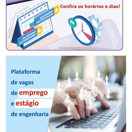
CONTRIBUIÇÕES
CONTRIBUIÇÃO ASSISTENCIAL
CONTRIBUIÇÃO ASSOCIATIVA OU ANUIDADE DE SÓCIO
CONTRIBUIÇÃO SINDICAL URBANA
REVISÃO DE APOSENTADORIA
FGTS EXPURGOS
FGTS CORREÇÃO
LEGISLAÇÃO
LEI 4.950-A/1966 – PISO SALARIAL
LEI 5.194/1966 – REGULAMENTAÇÃO DA PROFISSÃO
LEI 6.496/1977 – ART