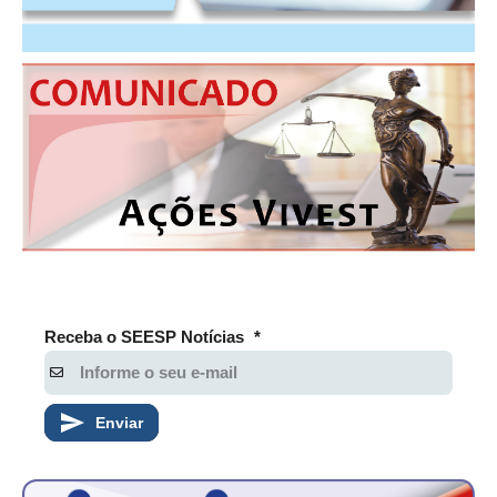
RES 1.002/2002 – CÓDIGO DE ÉTICA
HOMOLOGAÇÕES
PISO SALARIAL
FIQUE POR DENTRO
OPORTUNIDADES
APRESENTAÇÃO
EMPREGO E ESTÁGIO
Receba o SEESP Notícias
*
CARREIRA
AUTÔNOMOS E SERVIÇOS
Enviar
NEWSLETTER
GUIA DAS ENGENHARIAS