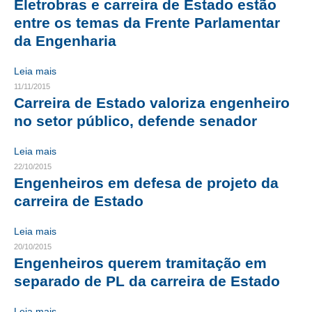
Eletrobras e carreira de Estado estão
entre os temas da Frente Parlamentar
RES 1.002/2002 – CÓDIGO DE ÉTICA
da Engenharia
HOMOLOGAÇÕES
Leia mais
PISO SALARIAL
11/11/2015
Carreira de Estado valoriza engenheiro
FIQUE POR DENTRO
no setor público, defende senador
OPORTUNIDADES
Leia mais
22/10/2015
APRESENTAÇÃO
Engenheiros em defesa de projeto da
EMPREGO E ESTÁGIO
carreira de Estado
CARREIRA
Leia mais
20/10/2015
AUTÔNOMOS E SERVIÇOS
Engenheiros querem tramitação em
separado de PL da carreira de Estado
NEWSLETTER
Leia mais
GUIA DAS ENGENHARIAS