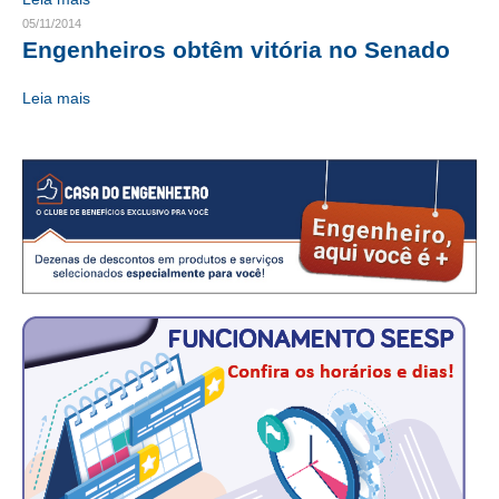
05/11/2014
CONTATO
Engenheiros obtêm vitória no Senado
CURSOS
Leia mais
ENGENHEIRO EMPREENDEDOR
SEESP EDUCAÇÃO
PLATAFORMAS GRATUITAS
BENEFÍCIOS
APOSENTADORIA
CONVÊNIOS
PLANO DE SAÚDE
SEESPPREV