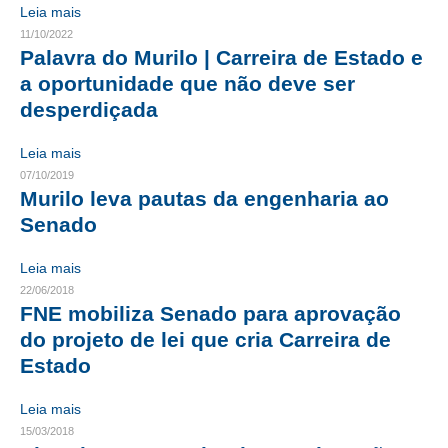
Leia mais
CONTRIBUIÇÕES
11/10/2022
Palavra do Murilo | Carreira de Estado e
CONTRIBUIÇÃO ASSISTENCIAL
a oportunidade que não deve ser
desperdiçada
CONTRIBUIÇÃO ASSOCIATIVA OU ANUIDADE DE SÓCIO
Leia mais
CONTRIBUIÇÃO SINDICAL URBANA
07/10/2019
Murilo leva pautas da engenharia ao
REVISÃO DE APOSENTADORIA
Senado
FGTS EXPURGOS
Leia mais
FGTS CORREÇÃO
22/06/2018
FNE mobiliza Senado para aprovação
LEGISLAÇÃO
do projeto de lei que cria Carreira de
Estado
LEI 4.950-A/1966 – PISO SALARIAL
LEI 5.194/1966 – REGULAMENTAÇÃO DA PROFISSÃO
Leia mais
15/03/2018
LEI 6.496/1977 – ART