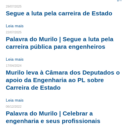
29/07/2025
CRESCE BRASIL
Segue a luta pela carreira de Estado
CONSELHO TECNOLÓGICO
Leia mais
22/07/2025
HISTÓRICO E ATUAÇÃO
Palavra do Murilo | Segue a luta pela
carreira pública para engenheiros
COMPOSIÇÃO
CONSELHOS ASSESSORES
Leia mais
17/04/2024
PERSONALIDADES DA TECNOLOGIA
Murilo leva à Câmara dos Deputados o
apoio da Engenharia ao PL sobre
NÚCLEO DA MULHER ENGENHEIRA
Carreira de Estado
TRANSPARÊNCIA
Leia mais
JURÍDICO
06/12/2022
Palavra do Murilo | Celebrar a
CONSULTORIA
engenharia e seus profissionais
ACORDOS, CONVENÇÕES E DISSÍDIOS