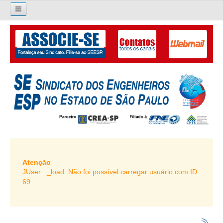
×
Pesquisar...
O SINDICATO
APRESENTAÇÃO
PALAVRA DO PRESIDENTE
DIRETORIA
DIRETORIA
LIVRO GESTÃO 2026-2029
Atenção
JUser: :_load: Não foi possível carregar usuário com ID:
SUBSEDES SINDICAIS
69
GALERIA EX-PRESIDENTES
ORGANOGRAMA