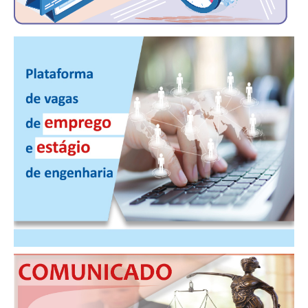
CONSÓRCIOS
CAMPANHAS SALARIAIS
COMUNICAÇÃO
PALAVRA DO MURILO
NOTÍCIAS
CONTEÚDO ESPECIAL
JORNAL DO ENGENHEIRO
AGENDA
SEESP NOTÍCIAS
NOTÍCIAS NO WHATSAPP
FOTOS