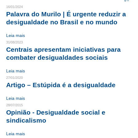
16/01/2024
CRESCE BRASIL
Palavra do Murilo | É urgente reduzir a
desigualdade no Brasil e no mundo
CONSELHO TECNOLÓGICO
Leia mais
HISTÓRICO E ATUAÇÃO
31/08/2023
Centrais apresentam iniciativas para
COMPOSIÇÃO
combater desigualdades sociais
CONSELHOS ASSESSORES
Leia mais
PERSONALIDADES DA TECNOLOGIA
27/01/2020
Artigo – Estúpida é a desigualdade
NÚCLEO DA MULHER ENGENHEIRA
Leia mais
TRANSPARÊNCIA
28/07/2015
Opinião - Desigualdade social e
JURÍDICO
sindicalismo
CONSULTORIA
Leia mais
ACORDOS, CONVENÇÕES E DISSÍDIOS