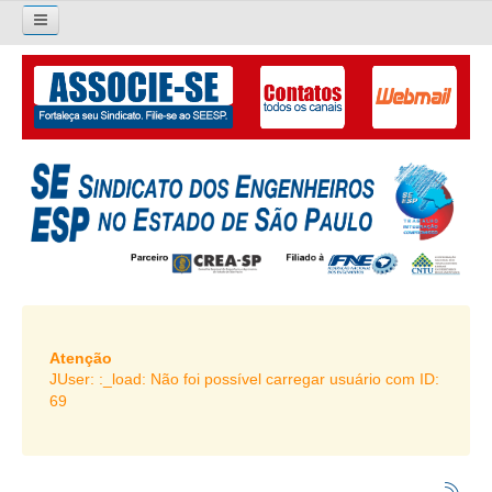
×
Pesquisar...
O SINDICATO
APRESENTAÇÃO
PALAVRA DO PRESIDENTE
DIRETORIA
DIRETORIA
LIVRO GESTÃO 2026-2029
Atenção
JUser: :_load: Não foi possível carregar usuário com ID:
SUBSEDES SINDICAIS
69
GALERIA EX-PRESIDENTES
ORGANOGRAMA