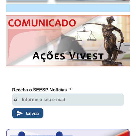
CONTATO
CURSOS
ENGENHEIRO EMPREENDEDOR
SEESP EDUCAÇÃO
PLATAFORMAS GRATUITAS
BENEFÍCIOS
APOSENTADORIA
Receba o SEESP Notícias
*
CONVÊNIOS
PLANO DE SAÚDE
Enviar
SEESPPREV