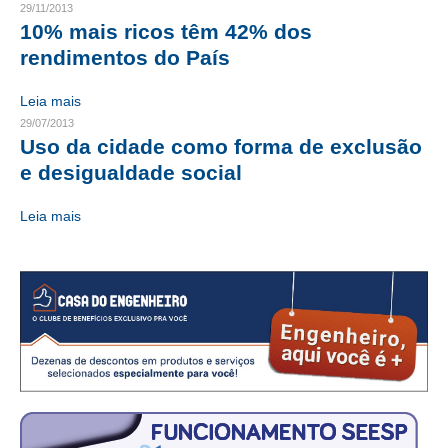
29/11/2013
10% mais ricos têm 42% dos
CONTRIBUIÇÕES
rendimentos do País
CONTRIBUIÇÃO ASSISTENCIAL
Leia mais
CONTRIBUIÇÃO ASSOCIATIVA OU ANUIDADE DE SÓCIO
29/07/2013
Uso da cidade como forma de exclusão
CONTRIBUIÇÃO SINDICAL URBANA
e desigualdade social
REVISÃO DE APOSENTADORIA
Leia mais
FGTS EXPURGOS
FGTS CORREÇÃO
LEGISLAÇÃO
LEI 4.950-A/1966 – PISO SALARIAL
LEI 5.194/1966 – REGULAMENTAÇÃO DA PROFISSÃO
LEI 6.496/1977 – ART