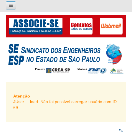
×
Pesquisar...
O SINDICATO
APRESENTAÇÃO
PALAVRA DO PRESIDENTE
DIRETORIA
DIRETORIA
LIVRO GESTÃO 2026-2029
Atenção
JUser: :_load: Não foi possível carregar usuário com ID:
SUBSEDES SINDICAIS
69
GALERIA EX-PRESIDENTES
ORGANOGRAMA