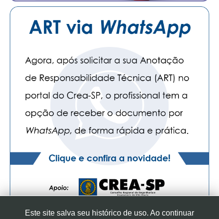
CONSÓRCIOS
CAMPANHAS SALARIAIS
COMUNICAÇÃO
PALAVRA DO MURILO
NOTÍCIAS
CONTEÚDO ESPECIAL
JORNAL DO ENGENHEIRO
AGENDA
SEESP NOTÍCIAS
NOTÍCIAS NO WHATSAPP
FOTOS
Este site salva seu histórico de uso. Ao continuar