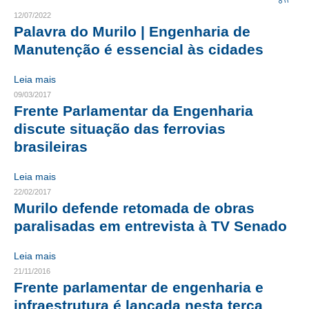
12/07/2022
CRESCE BRASIL
Palavra do Murilo | Engenharia de
Manutenção é essencial às cidades
CONSELHO TECNOLÓGICO
Leia mais
HISTÓRICO E ATUAÇÃO
09/03/2017
Frente Parlamentar da Engenharia
COMPOSIÇÃO
discute situação das ferrovias
CONSELHOS ASSESSORES
brasileiras
PERSONALIDADES DA TECNOLOGIA
Leia mais
22/02/2017
NÚCLEO DA MULHER ENGENHEIRA
Murilo defende retomada de obras
TRANSPARÊNCIA
paralisadas em entrevista à TV Senado
JURÍDICO
Leia mais
21/11/2016
CONSULTORIA
Frente parlamentar de engenharia e
infraestrutura é lançada nesta terça
ACORDOS, CONVENÇÕES E DISSÍDIOS