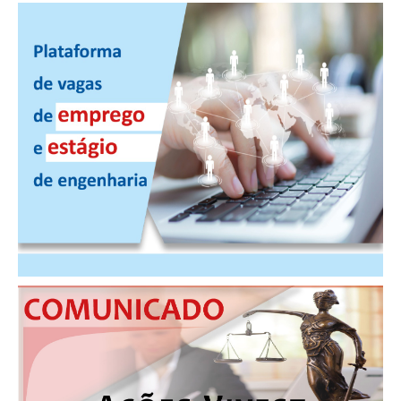
RES 1.002/2002 – CÓDIGO DE ÉTICA
HOMOLOGAÇÕES
PISO SALARIAL
FIQUE POR DENTRO
OPORTUNIDADES
APRESENTAÇÃO
EMPREGO E ESTÁGIO
CARREIRA
AUTÔNOMOS E SERVIÇOS
NEWSLETTER
GUIA DAS ENGENHARIAS