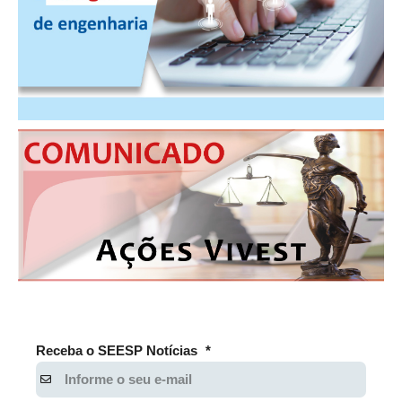
PUBLICAÇÕES
PUBLICIDADE
MANUAL DE REDAÇÃO
RELEASES
CONTATO
CADASTRO
ASSOCIE-SE
ATUALIZAÇÃO CADASTRAL
NÚCLEO JOVEM
Receba o SEESP Notícias
*