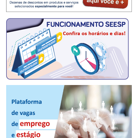
CONSÓRCIOS
CAMPANHAS SALARIAIS
COMUNICAÇÃO
PALAVRA DO MURILO
NOTÍCIAS
CONTEÚDO ESPECIAL
JORNAL DO ENGENHEIRO
AGENDA
SEESP NOTÍCIAS
NOTÍCIAS NO WHATSAPP
FOTOS