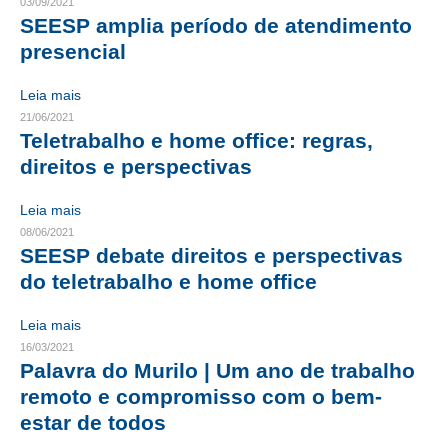
03/09/2021
SEESP amplia período de atendimento
CONTRIBUIÇÕES
presencial
CONTRIBUIÇÃO ASSISTENCIAL
Leia mais
CONTRIBUIÇÃO ASSOCIATIVA OU ANUIDADE DE SÓCIO
21/06/2021
Teletrabalho e home office: regras,
CONTRIBUIÇÃO SINDICAL URBANA
direitos e perspectivas
REVISÃO DE APOSENTADORIA
Leia mais
08/06/2021
FGTS EXPURGOS
SEESP debate direitos e perspectivas
do teletrabalho e home office
FGTS CORREÇÃO
LEGISLAÇÃO
Leia mais
16/03/2021
LEI 4.950-A/1966 – PISO SALARIAL
Palavra do Murilo | Um ano de trabalho
remoto e compromisso com o bem-
LEI 5.194/1966 – REGULAMENTAÇÃO DA PROFISSÃO
estar de todos
LEI 6.496/1977 – ART