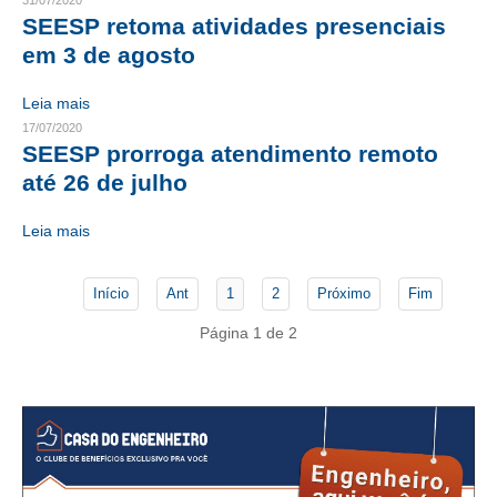
31/07/2020
SEESP retoma atividades presenciais
CONTATO
em 3 de agosto
CURSOS
Leia mais
17/07/2020
ENGENHEIRO EMPREENDEDOR
SEESP prorroga atendimento remoto
até 26 de julho
SEESP EDUCAÇÃO
PLATAFORMAS GRATUITAS
Leia mais
BENEFÍCIOS
Início
Ant
1
2
Próximo
Fim
APOSENTADORIA
Página 1 de 2
CONVÊNIOS
PLANO DE SAÚDE
SEESPPREV