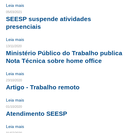
Leia mais
RES 1.002/2002 – CÓDIGO DE ÉTICA
05/03/2021
SEESP suspende atividades
HOMOLOGAÇÕES
presenciais
PISO SALARIAL
Leia mais
13/11/2020
FIQUE POR DENTRO
Ministério Público do Trabalho publica
Nota Técnica sobre home office
OPORTUNIDADES
APRESENTAÇÃO
Leia mais
23/10/2020
EMPREGO E ESTÁGIO
Artigo - Trabalho remoto
CARREIRA
Leia mais
01/10/2020
AUTÔNOMOS E SERVIÇOS
Atendimento SEESP
NEWSLETTER
Leia mais
GUIA DAS ENGENHARIAS