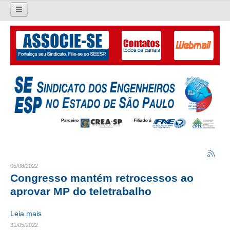
Pesquisar...
O SINDICATO
APRESENTAÇÃO
PALAVRA DO PRESIDENTE
DIRETORIA
DIRETORIA
LIVRO GESTÃO 2026-2029
05/08/2022
Congresso mantém retrocessos ao
SUBSEDES SINDICAIS
aprovar MP do teletrabalho
GALERIA EX-PRESIDENTES
Leia mais
31/05/2022
ORGANOGRAMA