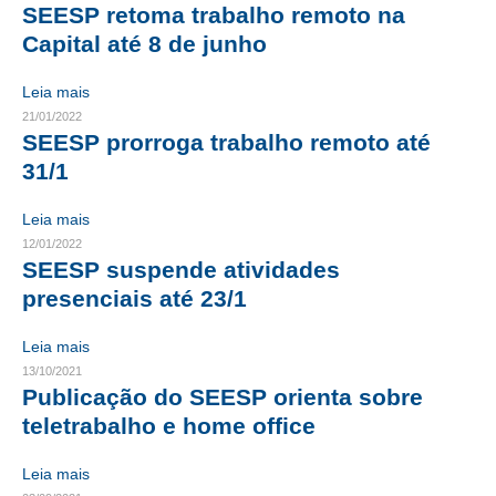
SEESP retoma trabalho remoto na
CRESCE BRASIL
Capital até 8 de junho
CONSELHO TECNOLÓGICO
Leia mais
21/01/2022
HISTÓRICO E ATUAÇÃO
SEESP prorroga trabalho remoto até
31/1
COMPOSIÇÃO
Leia mais
CONSELHOS ASSESSORES
12/01/2022
PERSONALIDADES DA TECNOLOGIA
SEESP suspende atividades
presenciais até 23/1
NÚCLEO DA MULHER ENGENHEIRA
Leia mais
TRANSPARÊNCIA
13/10/2021
Publicação do SEESP orienta sobre
JURÍDICO
teletrabalho e home office
CONSULTORIA
Leia mais
ACORDOS, CONVENÇÕES E DISSÍDIOS