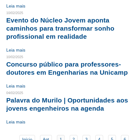
Leia mais
CONTATO
10/02/2025
Evento do Núcleo Jovem aponta
CURSOS
caminhos para transformar sonho
profissional em realidade
ENGENHEIRO EMPREENDEDOR
Leia mais
SEESP EDUCAÇÃO
10/02/2025
Concurso público para professores-
PLATAFORMAS GRATUITAS
doutores em Engenharias na Unicamp
BENEFÍCIOS
Leia mais
APOSENTADORIA
04/02/2025
Palavra do Murilo | Oportunidades aos
CONVÊNIOS
jovens engenheiros na agenda
PLANO DE SAÚDE
Leia mais
SEESPPREV
Início
Ant
1
2
3
4
5
6