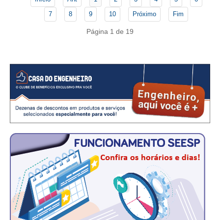
CONSÓRCIOS
7
8
9
10
Próximo
Fim
CAMPANHAS SALARIAIS
Página 1 de 19
COMUNICAÇÃO
PALAVRA DO MURILO
NOTÍCIAS
CONTEÚDO ESPECIAL
JORNAL DO ENGENHEIRO
AGENDA
SEESP NOTÍCIAS
NOTÍCIAS NO WHATSAPP
FOTOS