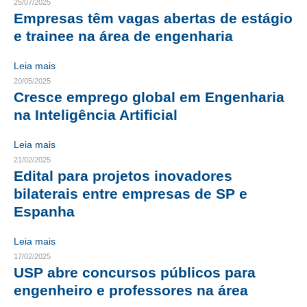
25/07/2025
Empresas têm vagas abertas de estágio
RES 1.002/2002 – CÓDIGO DE ÉTICA
e trainee na área de engenharia
HOMOLOGAÇÕES
Leia mais
20/05/2025
PISO SALARIAL
Cresce emprego global em Engenharia
FIQUE POR DENTRO
na Inteligência Artificial
OPORTUNIDADES
Leia mais
21/02/2025
APRESENTAÇÃO
Edital para projetos inovadores
bilaterais entre empresas de SP e
EMPREGO E ESTÁGIO
Espanha
CARREIRA
Leia mais
AUTÔNOMOS E SERVIÇOS
17/02/2025
USP abre concursos públicos para
NEWSLETTER
engenheiro e professores na área
GUIA DAS ENGENHARIAS