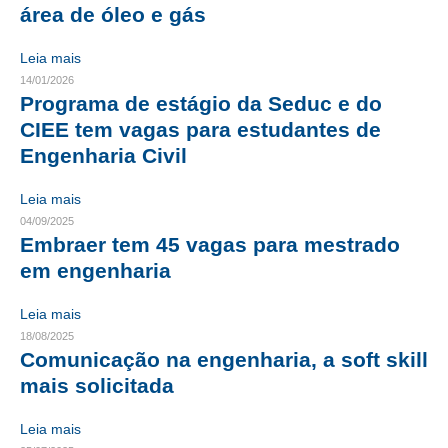
área de óleo e gás
CONTRIBUIÇÕES
Leia mais
CONTRIBUIÇÃO ASSISTENCIAL
14/01/2026
Programa de estágio da Seduc e do
CONTRIBUIÇÃO ASSOCIATIVA OU ANUIDADE DE SÓCIO
CIEE tem vagas para estudantes de
Engenharia Civil
CONTRIBUIÇÃO SINDICAL URBANA
Leia mais
REVISÃO DE APOSENTADORIA
04/09/2025
FGTS EXPURGOS
Embraer tem 45 vagas para mestrado
em engenharia
FGTS CORREÇÃO
Leia mais
LEGISLAÇÃO
18/08/2025
Comunicação na engenharia, a soft skill
LEI 4.950-A/1966 – PISO SALARIAL
mais solicitada
LEI 5.194/1966 – REGULAMENTAÇÃO DA PROFISSÃO
Leia mais
LEI 6.496/1977 – ART