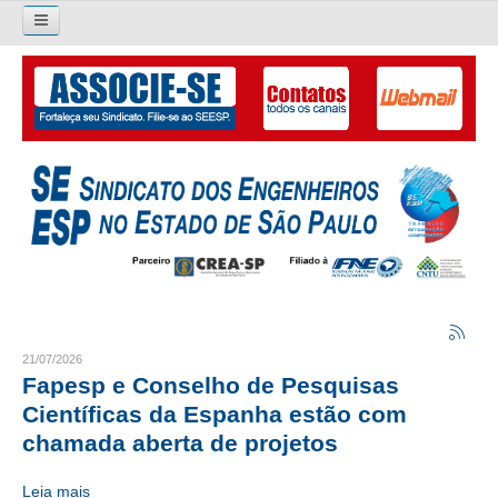
Pesquisar...
O SINDICATO
APRESENTAÇÃO
PALAVRA DO PRESIDENTE
DIRETORIA
DIRETORIA
LIVRO GESTÃO 2026-2029
21/07/2026
Fapesp e Conselho de Pesquisas
SUBSEDES SINDICAIS
Científicas da Espanha estão com
chamada aberta de projetos
GALERIA EX-PRESIDENTES
Leia mais
ORGANOGRAMA