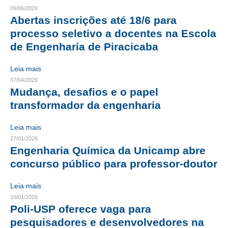
09/06/2026
CRESCE BRASIL
Abertas inscrições até 18/6 para
processo seletivo a docentes na Escola
CONSELHO TECNOLÓGICO
de Engenharia de Piracicaba
HISTÓRICO E ATUAÇÃO
Leia mais
COMPOSIÇÃO
07/04/2026
Mudança, desafios e o papel
CONSELHOS ASSESSORES
transformador da engenharia
PERSONALIDADES DA TECNOLOGIA
Leia mais
27/01/2026
NÚCLEO DA MULHER ENGENHEIRA
Engenharia Química da Unicamp abre
concurso público para professor-doutor
TRANSPARÊNCIA
JURÍDICO
Leia mais
16/01/2026
CONSULTORIA
Poli-USP oferece vaga para
pesquisadores e desenvolvedores na
ACORDOS, CONVENÇÕES E DISSÍDIOS