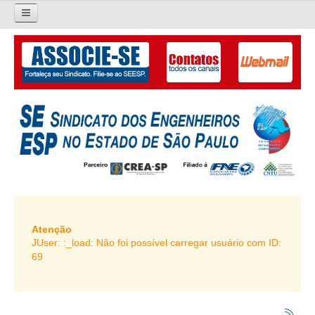
×
Pesquisar...
O SINDICATO
APRESENTAÇÃO
PALAVRA DO PRESIDENTE
DIRETORIA
DIRETORIA
LIVRO GESTÃO 2026-2029
Atenção
JUser: :_load: Não foi possível carregar usuário com ID:
SUBSEDES SINDICAIS
69
GALERIA EX-PRESIDENTES
ORGANOGRAMA