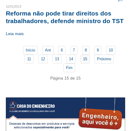
11/01/2013
CRESCE BRASIL
Reforma não pode tirar direitos dos
trabalhadores, defende ministro do TST
CONSELHO TECNOLÓGICO
Leia mais
HISTÓRICO E ATUAÇÃO
COMPOSIÇÃO
Início
Ant
6
7
8
9
10
CONSELHOS ASSESSORES
11
12
13
14
15
Próximo
Fim
PERSONALIDADES DA TECNOLOGIA
Página 15 de 15
NÚCLEO DA MULHER ENGENHEIRA
TRANSPARÊNCIA
JURÍDICO
CONSULTORIA
ACORDOS, CONVENÇÕES E DISSÍDIOS