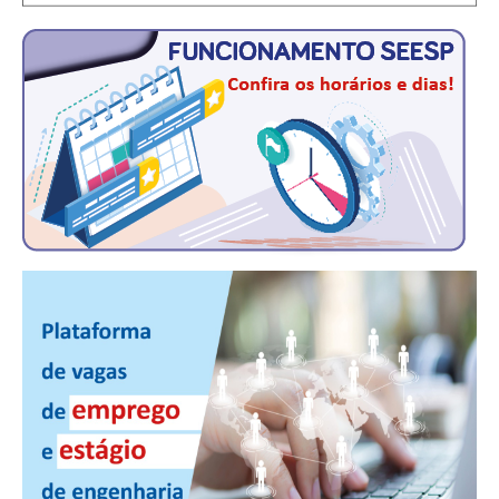
CONTRIBUIÇÕES
CONTRIBUIÇÃO ASSISTENCIAL
CONTRIBUIÇÃO ASSOCIATIVA OU ANUIDADE DE SÓCIO
CONTRIBUIÇÃO SINDICAL URBANA
REVISÃO DE APOSENTADORIA
FGTS EXPURGOS
FGTS CORREÇÃO
LEGISLAÇÃO
LEI 4.950-A/1966 – PISO SALARIAL
LEI 5.194/1966 – REGULAMENTAÇÃO DA PROFISSÃO
LEI 6.496/1977 – ART