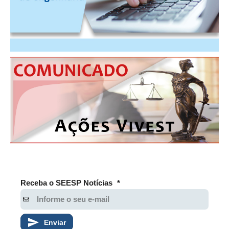
RES 1.002/2002 – CÓDIGO DE ÉTICA
HOMOLOGAÇÕES
PISO SALARIAL
FIQUE POR DENTRO
OPORTUNIDADES
APRESENTAÇÃO
EMPREGO E ESTÁGIO
CARREIRA
Receba o SEESP Notícias
*
AUTÔNOMOS E SERVIÇOS
NEWSLETTER
Enviar
GUIA DAS ENGENHARIAS