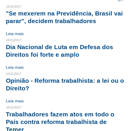
10/11/2017
CRESCE BRASIL
"Se mexerem na Previdência, Brasil vai
parar", decidem trabalhadores
CONSELHO TECNOLÓGICO
Leia mais
HISTÓRICO E ATUAÇÃO
10/11/2017
Dia Nacional de Luta em Defesa dos
COMPOSIÇÃO
Direitos foi forte e amplo
CONSELHOS ASSESSORES
Leia mais
PERSONALIDADES DA TECNOLOGIA
10/11/2017
Opinião - Reforma trabalhista: a lei ou o
NÚCLEO DA MULHER ENGENHEIRA
Direito?
TRANSPARÊNCIA
Leia mais
JURÍDICO
10/11/2017
Trabalhadores fazem atos em todo o
CONSULTORIA
País contra reforma trabalhista de
Temer
ACORDOS, CONVENÇÕES E DISSÍDIOS