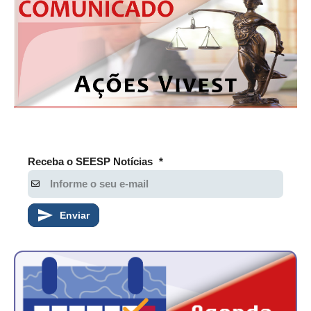
CONTATO
CURSOS
ENGENHEIRO EMPREENDEDOR
SEESP EDUCAÇÃO
PLATAFORMAS GRATUITAS
Receba o SEESP Notícias
*
BENEFÍCIOS
APOSENTADORIA
Enviar
CONVÊNIOS
PLANO DE SAÚDE
SEESPPREV