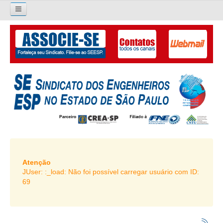
×
Pesquisar...
O SINDICATO
APRESENTAÇÃO
PALAVRA DO PRESIDENTE
DIRETORIA
DIRETORIA
LIVRO GESTÃO 2026-2029
Atenção
JUser: :_load: Não foi possível carregar usuário com ID:
SUBSEDES SINDICAIS
69
GALERIA EX-PRESIDENTES
ORGANOGRAMA