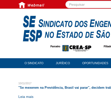
Pesquisar...
O SINDICATO
JURÍDICO
OPORTUNIDADES
10/11/2017
"Se mexerem na Previdência, Brasil vai parar", decidem tra
Leia mais