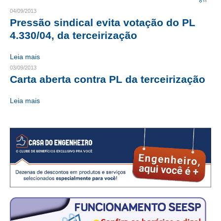
04/09/2013
CRESCE BRASIL
Pressão sindical evita votação do PL
4.330/04, da terceirização
CONSELHO TECNOLÓGICO
Leia mais
HISTÓRICO E ATUAÇÃO
03/09/2013
Carta aberta contra PL da terceirização
COMPOSIÇÃO
CONSELHOS ASSESSORES
Leia mais
PERSONALIDADES DA TECNOLOGIA
NÚCLEO DA MULHER ENGENHEIRA
TRANSPARÊNCIA
JURÍDICO
CONSULTORIA
ACORDOS, CONVENÇÕES E DISSÍDIOS