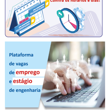
CONTRIBUIÇÕES
CONTRIBUIÇÃO ASSISTENCIAL
CONTRIBUIÇÃO ASSOCIATIVA OU ANUIDADE DE SÓCIO
CONTRIBUIÇÃO SINDICAL URBANA
REVISÃO DE APOSENTADORIA
FGTS EXPURGOS
FGTS CORREÇÃO
LEGISLAÇÃO
LEI 4.950-A/1966 – PISO SALARIAL
LEI 5.194/1966 – REGULAMENTAÇÃO DA PROFISSÃO
LEI 6.496/1977 – ART