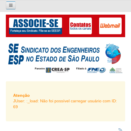
×
Pesquisar...
O SINDICATO
APRESENTAÇÃO
PALAVRA DO PRESIDENTE
DIRETORIA
DIRETORIA
LIVRO GESTÃO 2026-2029
Atenção
JUser: :_load: Não foi possível carregar usuário com ID:
SUBSEDES SINDICAIS
69
GALERIA EX-PRESIDENTES
ORGANOGRAMA