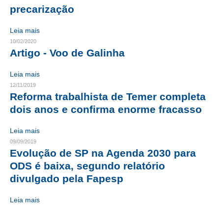
precarização
CONTATO
Leia mais
CURSOS
10/02/2020
Artigo - Voo de Galinha
ENGENHEIRO EMPREENDEDOR
Leia mais
SEESP EDUCAÇÃO
12/11/2019
Reforma trabalhista de Temer completa
PLATAFORMAS GRATUITAS
dois anos e confirma enorme fracasso
BENEFÍCIOS
Leia mais
APOSENTADORIA
09/09/2019
Evolução de SP na Agenda 2030 para
CONVÊNIOS
ODS é baixa, segundo relatório
divulgado pela Fapesp
PLANO DE SAÚDE
Leia mais
SEESPPREV