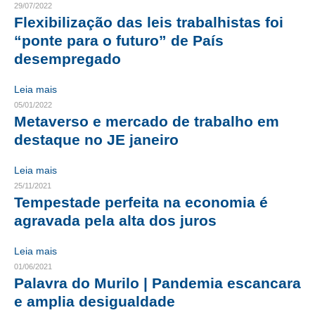
29/07/2022
Flexibilização das leis trabalhistas foi
CONTRIBUIÇÕES
“ponte para o futuro” de País
CONTRIBUIÇÃO ASSISTENCIAL
desempregado
CONTRIBUIÇÃO ASSOCIATIVA OU ANUIDADE DE SÓCIO
Leia mais
05/01/2022
CONTRIBUIÇÃO SINDICAL URBANA
Metaverso e mercado de trabalho em
destaque no JE janeiro
REVISÃO DE APOSENTADORIA
FGTS EXPURGOS
Leia mais
25/11/2021
FGTS CORREÇÃO
Tempestade perfeita na economia é
agravada pela alta dos juros
LEGISLAÇÃO
Leia mais
LEI 4.950-A/1966 – PISO SALARIAL
01/06/2021
Palavra do Murilo | Pandemia escancara
LEI 5.194/1966 – REGULAMENTAÇÃO DA PROFISSÃO
e amplia desigualdade
LEI 6.496/1977 – ART