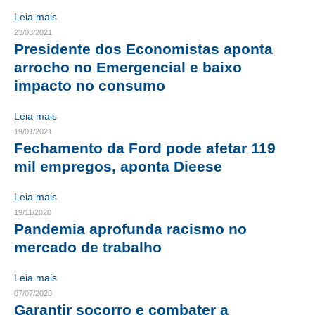
Leia mais
RES 1.002/2002 – CÓDIGO DE ÉTICA
23/03/2021
Presidente dos Economistas aponta
HOMOLOGAÇÕES
arrocho no Emergencial e baixo
impacto no consumo
PISO SALARIAL
FIQUE POR DENTRO
Leia mais
19/01/2021
OPORTUNIDADES
Fechamento da Ford pode afetar 119
mil empregos, aponta Dieese
APRESENTAÇÃO
Leia mais
EMPREGO E ESTÁGIO
19/11/2020
Pandemia aprofunda racismo no
CARREIRA
mercado de trabalho
AUTÔNOMOS E SERVIÇOS
Leia mais
NEWSLETTER
07/07/2020
Garantir socorro e combater a
GUIA DAS ENGENHARIAS