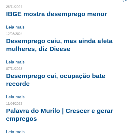
28/11/2024
CRESCE BRASIL
IBGE mostra desemprego menor
CONSELHO TECNOLÓGICO
Leia mais
12/03/2024
HISTÓRICO E ATUAÇÃO
Desemprego caiu, mas ainda afeta
mulheres, diz Dieese
COMPOSIÇÃO
CONSELHOS ASSESSORES
Leia mais
07/11/2023
PERSONALIDADES DA TECNOLOGIA
Desemprego cai, ocupação bate
recorde
NÚCLEO DA MULHER ENGENHEIRA
Leia mais
TRANSPARÊNCIA
11/04/2023
Palavra do Murilo | Crescer e gerar
JURÍDICO
empregos
CONSULTORIA
Leia mais
ACORDOS, CONVENÇÕES E DISSÍDIOS