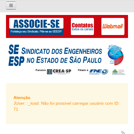
×
Pesquisar...
O SINDICATO
APRESENTAÇÃO
PALAVRA DO PRESIDENTE
DIRETORIA
DIRETORIA
LIVRO GESTÃO 2026-2029
Atenção
JUser: :_load: Não foi possível carregar usuário com ID:
SUBSEDES SINDICAIS
71
GALERIA EX-PRESIDENTES
ORGANOGRAMA