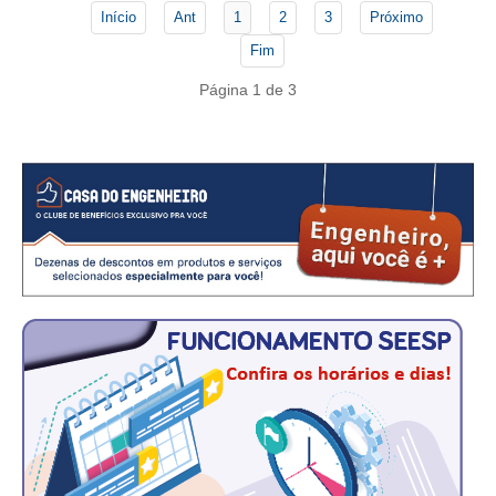
CONSÓRCIOS
Início
Ant
1
2
3
Próximo
CAMPANHAS SALARIAIS
Fim
Página 1 de 3
COMUNICAÇÃO
PALAVRA DO MURILO
NOTÍCIAS
CONTEÚDO ESPECIAL
JORNAL DO ENGENHEIRO
AGENDA
SEESP NOTÍCIAS
NOTÍCIAS NO WHATSAPP
FOTOS