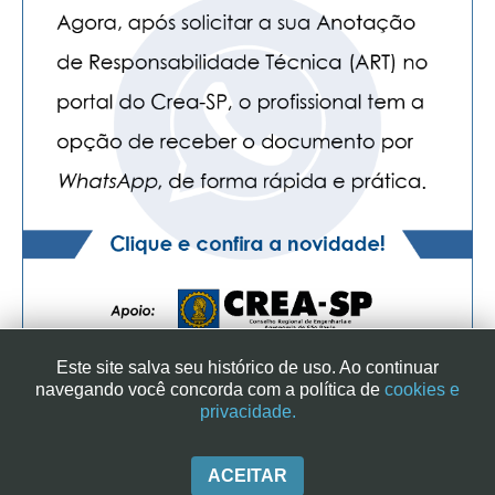
PUBLICAÇÕES
PUBLICIDADE
MANUAL DE REDAÇÃO
RELEASES
CONTATO
CADASTRO
ASSOCIE-SE
ATUALIZAÇÃO CADASTRAL
NÚCLEO JOVEM
Este site salva seu histórico de uso. Ao continuar
navegando você concorda com a política de
cookies e
privacidade.
SINDICATO DOS ENGENHEIROS NO ESTADO DE SÃO PAULO
| RUA GENEBRA, 25 - CEP 01316-901 - SÃO PAULO/SP - BRASIL
|+ 55 (11) 3113-2600
ACEITAR