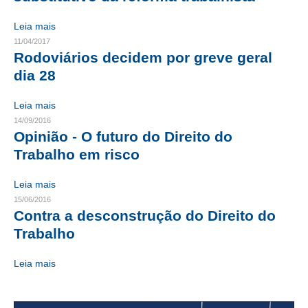
CONTRIBUIÇÕES
Leia mais
11/04/2017
CONTRIBUIÇÃO ASSISTENCIAL
Rodoviários decidem por greve geral
dia 28
CONTRIBUIÇÃO ASSOCIATIVA OU ANUIDADE DE SÓCIO
Leia mais
CONTRIBUIÇÃO SINDICAL URBANA
14/09/2016
Opinião - O futuro do Direito do
REVISÃO DE APOSENTADORIA
Trabalho em risco
FGTS EXPURGOS
Leia mais
FGTS CORREÇÃO
15/06/2016
Contra a desconstrução do Direito do
LEGISLAÇÃO
Trabalho
LEI 4.950-A/1966 – PISO SALARIAL
Leia mais
LEI 5.194/1966 – REGULAMENTAÇÃO DA PROFISSÃO
LEI 6.496/1977 – ART