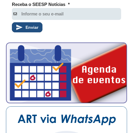
CONSÓRCIOS
Receba o SEESP Notícias
*
CAMPANHAS SALARIAIS
COMUNICAÇÃO
Enviar
PALAVRA DO MURILO
NOTÍCIAS
CONTEÚDO ESPECIAL
JORNAL DO ENGENHEIRO
AGENDA
SEESP NOTÍCIAS
NOTÍCIAS NO WHATSAPP
FOTOS