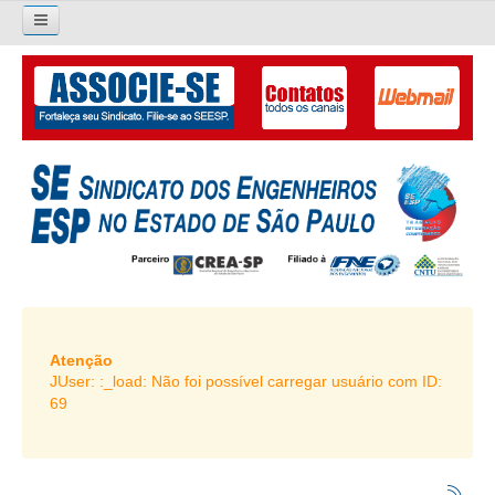
×
Pesquisar...
O SINDICATO
APRESENTAÇÃO
PALAVRA DO PRESIDENTE
DIRETORIA
DIRETORIA
LIVRO GESTÃO 2026-2029
Atenção
JUser: :_load: Não foi possível carregar usuário com ID:
SUBSEDES SINDICAIS
69
GALERIA EX-PRESIDENTES
ORGANOGRAMA