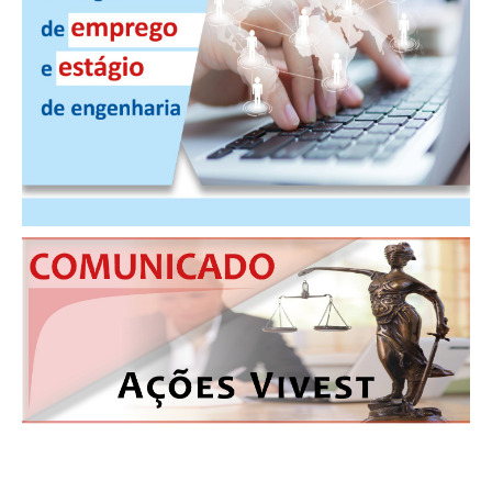
CONTATO
CURSOS
ENGENHEIRO EMPREENDEDOR
SEESP EDUCAÇÃO
PLATAFORMAS GRATUITAS
BENEFÍCIOS
APOSENTADORIA
CONVÊNIOS
PLANO DE SAÚDE
SEESPPREV