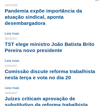
03/07/2020
CRESCE BRASIL
Pandemia expõe importância da
atuação sindical, aponta
CONSELHO TECNOLÓGICO
desembargadora
HISTÓRICO E ATUAÇÃO
Leia mais
COMPOSIÇÃO
08/12/2017
TST elege ministro João Batista Brito
CONSELHOS ASSESSORES
Pereira novo presidente
PERSONALIDADES DA TECNOLOGIA
Leia mais
12/06/2017
NÚCLEO DA MULHER ENGENHEIRA
Comissão discute reforma trabalhista
TRANSPARÊNCIA
nesta terça e vota no dia 20
JURÍDICO
Leia mais
26/04/2017
CONSULTORIA
Juízes criticam aprovação de
substitutivo da reforma trabalhista
ACORDOS, CONVENÇÕES E DISSÍDIOS