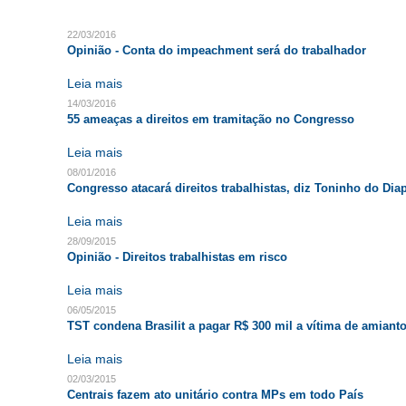
22/03/2016
Opinião - Conta do impeachment será do trabalhador
Leia mais
14/03/2016
55 ameaças a direitos em tramitação no Congresso
Leia mais
08/01/2016
Congresso atacará direitos trabalhistas, diz Toninho do Dia
Leia mais
28/09/2015
Opinião - Direitos trabalhistas em risco
Leia mais
06/05/2015
TST condena Brasilit a pagar R$ 300 mil a vítima de amiant
Leia mais
02/03/2015
Centrais fazem ato unitário contra MPs em todo País