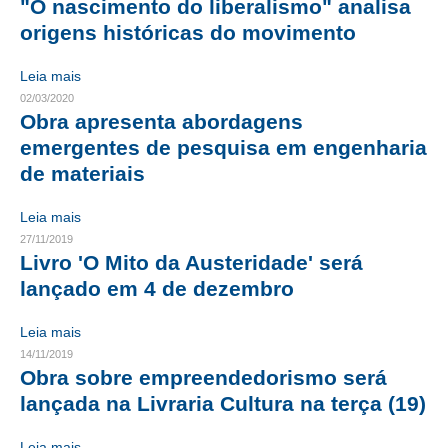
"O nascimento do liberalismo" analisa
origens históricas do movimento
RES 1.002/2002 – CÓDIGO DE ÉTICA
Leia mais
HOMOLOGAÇÕES
02/03/2020
Obra apresenta abordagens
PISO SALARIAL
emergentes de pesquisa em engenharia
FIQUE POR DENTRO
de materiais
OPORTUNIDADES
Leia mais
27/11/2019
APRESENTAÇÃO
Livro 'O Mito da Austeridade' será
EMPREGO E ESTÁGIO
lançado em 4 de dezembro
CARREIRA
Leia mais
14/11/2019
AUTÔNOMOS E SERVIÇOS
Obra sobre empreendedorismo será
lançada na Livraria Cultura na terça (19)
NEWSLETTER
Leia mais
GUIA DAS ENGENHARIAS