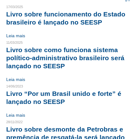
17/03/2025
CRESCE BRASIL
Livro sobre funcionamento do Estado
brasileiro é lançado no SEESP
CONSELHO TECNOLÓGICO
Leia mais
HISTÓRICO E ATUAÇÃO
11/03/2025
Livro sobre como funciona sistema
COMPOSIÇÃO
político-administrativo brasileiro será
CONSELHOS ASSESSORES
lançado no SEESP
PERSONALIDADES DA TECNOLOGIA
Leia mais
14/06/2023
NÚCLEO DA MULHER ENGENHEIRA
Livro “Por um Brasil unido e forte” é
TRANSPARÊNCIA
lançado no SEESP
JURÍDICO
Leia mais
28/11/2022
CONSULTORIA
Livro sobre desmonte da Petrobras e
premência de resgatá-la será lançado
ACORDOS, CONVENÇÕES E DISSÍDIOS