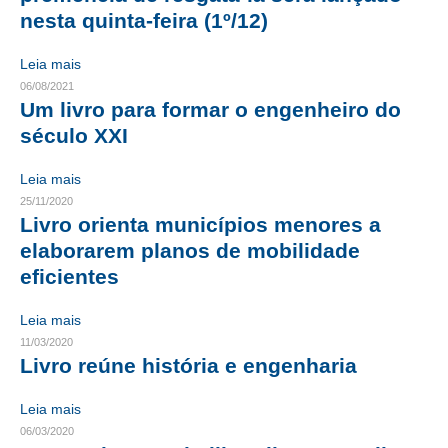
nesta quinta-feira (1º/12)
CONTRIBUIÇÕES
Leia mais
CONTRIBUIÇÃO ASSISTENCIAL
06/08/2021
Um livro para formar o engenheiro do
CONTRIBUIÇÃO ASSOCIATIVA OU ANUIDADE DE SÓCIO
século XXI
CONTRIBUIÇÃO SINDICAL URBANA
Leia mais
REVISÃO DE APOSENTADORIA
25/11/2020
Livro orienta municípios menores a
FGTS EXPURGOS
elaborarem planos de mobilidade
eficientes
FGTS CORREÇÃO
Leia mais
LEGISLAÇÃO
11/03/2020
Livro reúne história e engenharia
LEI 4.950-A/1966 – PISO SALARIAL
LEI 5.194/1966 – REGULAMENTAÇÃO DA PROFISSÃO
Leia mais
06/03/2020
LEI 6.496/1977 – ART