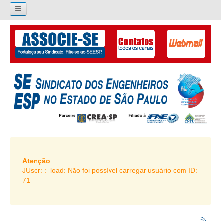
×
Pesquisar...
O SINDICATO
APRESENTAÇÃO
PALAVRA DO PRESIDENTE
DIRETORIA
DIRETORIA
LIVRO GESTÃO 2026-2029
Atenção
JUser: :_load: Não foi possível carregar usuário com ID:
SUBSEDES SINDICAIS
71
GALERIA EX-PRESIDENTES
ORGANOGRAMA