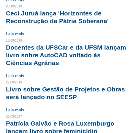
08/10/2019
CONTATO
Ceci Juruá lança 'Horizontes de
Reconstrução da Pátria Soberana'
CURSOS
Leia mais
ENGENHEIRO EMPREENDEDOR
12/09/2019
Docentes da UFSCar e da UFSM lançam
SEESP EDUCAÇÃO
livro sobre AutoCAD voltado às
PLATAFORMAS GRATUITAS
Ciências Agrárias
BENEFÍCIOS
Leia mais
22/08/2019
APOSENTADORIA
Livro sobre Gestão de Projetos e Obras
será lançado no SEESP
CONVÊNIOS
PLANO DE SAÚDE
Leia mais
27/03/2017
SEESPPREV
Patrícia Galvão e Rosa Luxemburgo
lançam livro sobre feminicídio