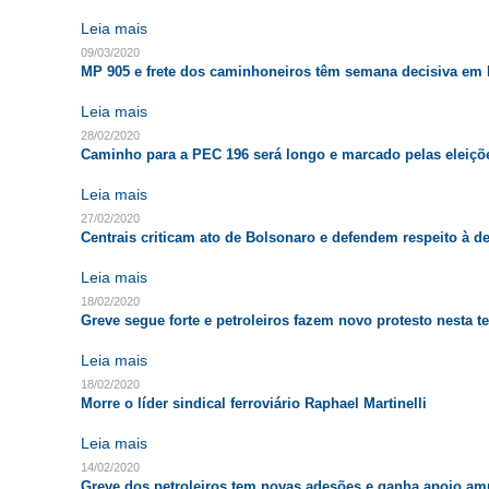
Leia mais
09/03/2020
MP 905 e frete dos caminhoneiros têm semana decisiva em B
Leia mais
28/02/2020
Caminho para a PEC 196 será longo e marcado pelas eleiçõ
Leia mais
27/02/2020
Centrais criticam ato de Bolsonaro e defendem respeito à d
Leia mais
18/02/2020
Greve segue forte e petroleiros fazem novo protesto nesta te
Leia mais
18/02/2020
Morre o líder sindical ferroviário Raphael Martinelli
Leia mais
14/02/2020
Greve dos petroleiros tem novas adesões e ganha apoio am