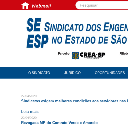
Pesquisar...
O SINDICATO
JURÍDICO
OPORTUNIDADES
27/04/2020
Sindicatos exigem melhores condições aos servidores nas l
Leia mais
22/04/2020
Revogada MP do Contrato Verde e Amarelo