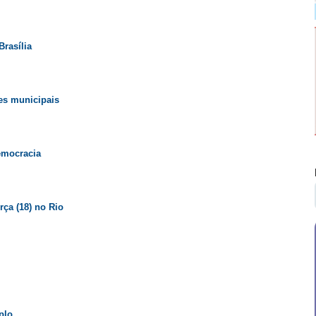
rasília
es municipais
emocracia
rça (18) no Rio
plo