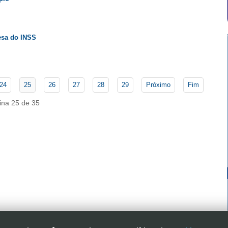
fesa do INSS
24
25
26
27
28
29
Próximo
Fim
ina 25 de 35