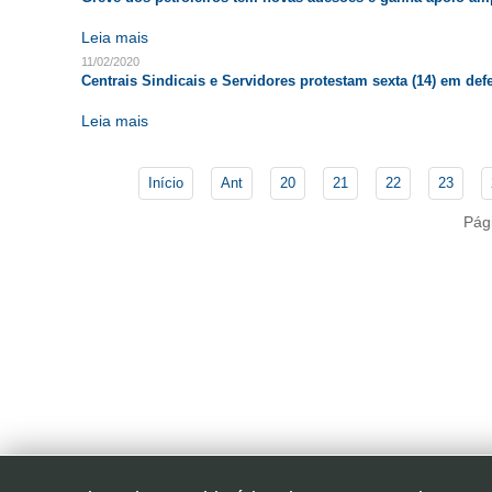
Leia mais
11/02/2020
Centrais Sindicais e Servidores protestam sexta (14) em de
Leia mais
Início
Ant
20
21
22
23
Pág