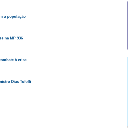
om a população
res na MP 936
combate à crise
stro Dias Tofolli