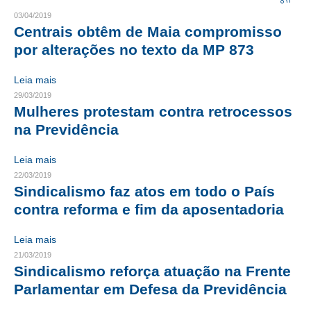
03/04/2019
CRESCE BRASIL
Centrais obtêm de Maia compromisso
por alterações no texto da MP 873
CONSELHO TECNOLÓGICO
Leia mais
HISTÓRICO E ATUAÇÃO
29/03/2019
Mulheres protestam contra retrocessos
COMPOSIÇÃO
na Previdência
CONSELHOS ASSESSORES
Leia mais
PERSONALIDADES DA TECNOLOGIA
22/03/2019
Sindicalismo faz atos em todo o País
NÚCLEO DA MULHER ENGENHEIRA
contra reforma e fim da aposentadoria
TRANSPARÊNCIA
Leia mais
JURÍDICO
21/03/2019
Sindicalismo reforça atuação na Frente
CONSULTORIA
Parlamentar em Defesa da Previdência
ACORDOS, CONVENÇÕES E DISSÍDIOS