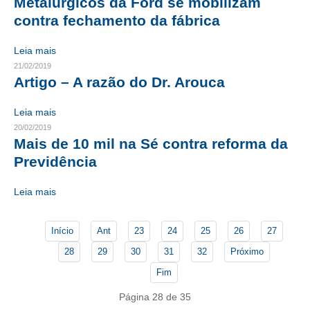
Metalúrgicos da Ford se mobilizam
contra fechamento da fábrica
CONTATO
Leia mais
CURSOS
21/02/2019
Artigo – A razão do Dr. Arouca
ENGENHEIRO EMPREENDEDOR
Leia mais
SEESP EDUCAÇÃO
20/02/2019
PLATAFORMAS GRATUITAS
Mais de 10 mil na Sé contra reforma da
Previdência
BENEFÍCIOS
Leia mais
APOSENTADORIA
CONVÊNIOS
Início
Ant
23
24
25
26
27
28
29
30
31
32
Próximo
PLANO DE SAÚDE
Fim
SEESPPREV
Página 28 de 35