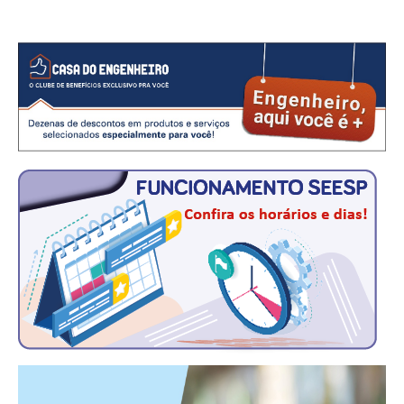
CONSÓRCIOS
CAMPANHAS SALARIAIS
COMUNICAÇÃO
PALAVRA DO MURILO
NOTÍCIAS
CONTEÚDO ESPECIAL
JORNAL DO ENGENHEIRO
AGENDA
SEESP NOTÍCIAS
NOTÍCIAS NO WHATSAPP
FOTOS