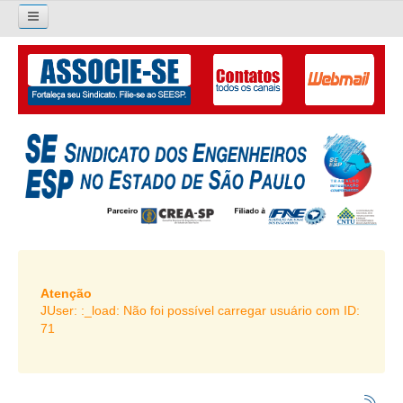
×
Pesquisar...
O SINDICATO
APRESENTAÇÃO
PALAVRA DO PRESIDENTE
DIRETORIA
DIRETORIA
LIVRO GESTÃO 2026-2029
Atenção
JUser: :_load: Não foi possível carregar usuário com ID:
SUBSEDES SINDICAIS
71
GALERIA EX-PRESIDENTES
ORGANOGRAMA