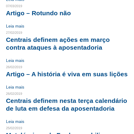
07/03/2019
RES 1.002/2002 – CÓDIGO DE ÉTICA
Artigo – Rotundo não
HOMOLOGAÇÕES
Leia mais
27/02/2019
PISO SALARIAL
Centrais definem ações em março
contra ataques à aposentadoria
FIQUE POR DENTRO
OPORTUNIDADES
Leia mais
26/02/2019
APRESENTAÇÃO
Artigo – A história é viva em suas lições
EMPREGO E ESTÁGIO
Leia mais
26/02/2019
CARREIRA
Centrais definem nesta terça calendário
de luta em defesa da aposentadoria
AUTÔNOMOS E SERVIÇOS
Leia mais
NEWSLETTER
25/02/2019
GUIA DAS ENGENHARIAS