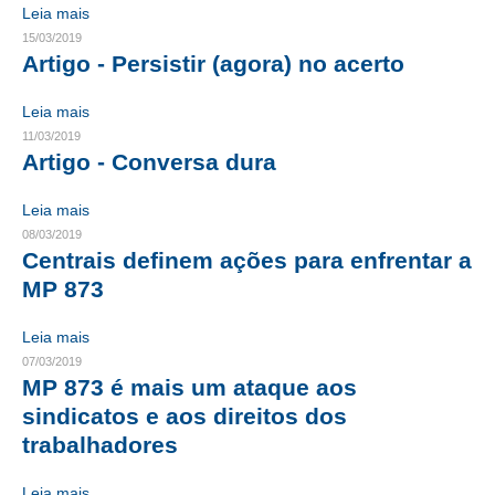
Leia mais
CONTRIBUIÇÕES
15/03/2019
Artigo - Persistir (agora) no acerto
CONTRIBUIÇÃO ASSISTENCIAL
Leia mais
CONTRIBUIÇÃO ASSOCIATIVA OU ANUIDADE DE SÓCIO
11/03/2019
Artigo - Conversa dura
CONTRIBUIÇÃO SINDICAL URBANA
Leia mais
REVISÃO DE APOSENTADORIA
08/03/2019
Centrais definem ações para enfrentar a
FGTS EXPURGOS
MP 873
FGTS CORREÇÃO
Leia mais
LEGISLAÇÃO
07/03/2019
MP 873 é mais um ataque aos
LEI 4.950-A/1966 – PISO SALARIAL
sindicatos e aos direitos dos
trabalhadores
LEI 5.194/1966 – REGULAMENTAÇÃO DA PROFISSÃO
LEI 6.496/1977 – ART
Leia mais