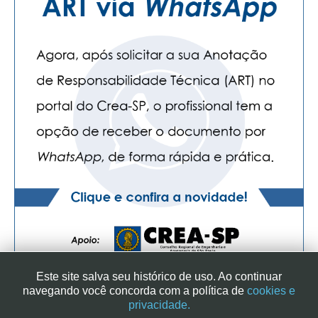
Este site salva seu histórico de uso. Ao continuar
navegando você concorda com a política de
cookies e
privacidade.
SINDICATO DOS ENGENHEIROS NO ESTADO DE SÃO PAULO