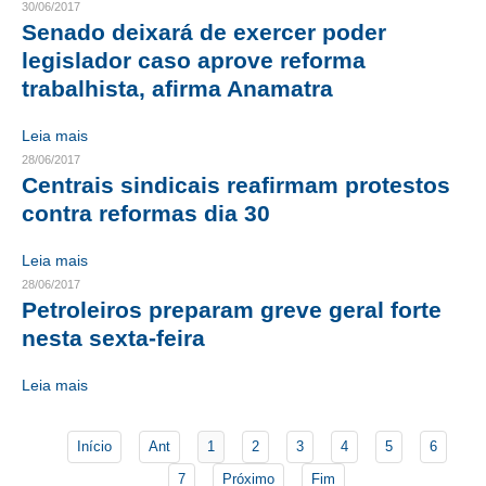
30/06/2017
Senado deixará de exercer poder
CONTATO
legislador caso aprove reforma
trabalhista, afirma Anamatra
CURSOS
ENGENHEIRO EMPREENDEDOR
Leia mais
28/06/2017
SEESP EDUCAÇÃO
Centrais sindicais reafirmam protestos
contra reformas dia 30
PLATAFORMAS GRATUITAS
Leia mais
BENEFÍCIOS
28/06/2017
Petroleiros preparam greve geral forte
APOSENTADORIA
nesta sexta-feira
CONVÊNIOS
Leia mais
PLANO DE SAÚDE
SEESPPREV
Início
Ant
1
2
3
4
5
6
7
Próximo
Fim