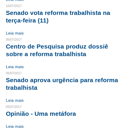
10/07/2017
RES 1.002/2002 – CÓDIGO DE ÉTICA
Senado vota reforma trabalhista na
terça-feira (11)
HOMOLOGAÇÕES
Leia mais
PISO SALARIAL
06/07/2017
Centro de Pesquisa produz dossiê
FIQUE POR DENTRO
sobre a reforma trabalhista
OPORTUNIDADES
Leia mais
APRESENTAÇÃO
05/07/2017
Senado aprova urgência para reforma
EMPREGO E ESTÁGIO
trabalhista
CARREIRA
Leia mais
AUTÔNOMOS E SERVIÇOS
05/07/2017
Opinião - Uma metáfora
NEWSLETTER
Leia mais
GUIA DAS ENGENHARIAS