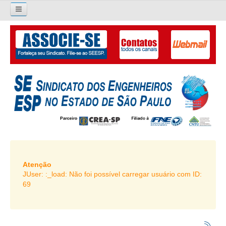
×
Pesquisar...
O SINDICATO
APRESENTAÇÃO
PALAVRA DO PRESIDENTE
DIRETORIA
DIRETORIA
LIVRO GESTÃO 2026-2029
Atenção
JUser: :_load: Não foi possível carregar usuário com ID:
SUBSEDES SINDICAIS
69
GALERIA EX-PRESIDENTES
ORGANOGRAMA