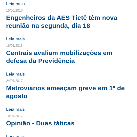
Leia mais
CONTRIBUIÇÕES
15/06/2018
Engenheiros da AES Tietê têm nova
CONTRIBUIÇÃO ASSISTENCIAL
reunião na segunda, dia 18
CONTRIBUIÇÃO ASSOCIATIVA OU ANUIDADE DE SÓCIO
Leia mais
16/01/2018
CONTRIBUIÇÃO SINDICAL URBANA
Centrais avaliam mobilizações em
defesa da Previdência
REVISÃO DE APOSENTADORIA
FGTS EXPURGOS
Leia mais
24/07/2017
FGTS CORREÇÃO
Metroviários ameaçam greve em 1º de
agosto
LEGISLAÇÃO
Leia mais
LEI 4.950-A/1966 – PISO SALARIAL
10/07/2017
Opinião - Duas táticas
LEI 5.194/1966 – REGULAMENTAÇÃO DA PROFISSÃO
LEI 6.496/1977 – ART
Leia mais