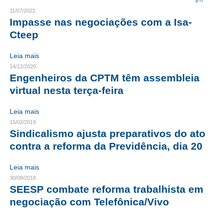
11/07/2022
CRESCE BRASIL
Impasse nas negociações com a Isa-
Cteep
CONSELHO TECNOLÓGICO
Leia mais
HISTÓRICO E ATUAÇÃO
14/12/2020
Engenheiros da CPTM têm assembleia
COMPOSIÇÃO
virtual nesta terça-feira
CONSELHOS ASSESSORES
Leia mais
PERSONALIDADES DA TECNOLOGIA
15/02/2019
Sindicalismo ajusta preparativos do ato
NÚCLEO DA MULHER ENGENHEIRA
contra a reforma da Previdência, dia 20
TRANSPARÊNCIA
Leia mais
JURÍDICO
30/08/2018
SEESP combate reforma trabalhista em
CONSULTORIA
negociação com Telefônica/Vivo
ACORDOS, CONVENÇÕES E DISSÍDIOS