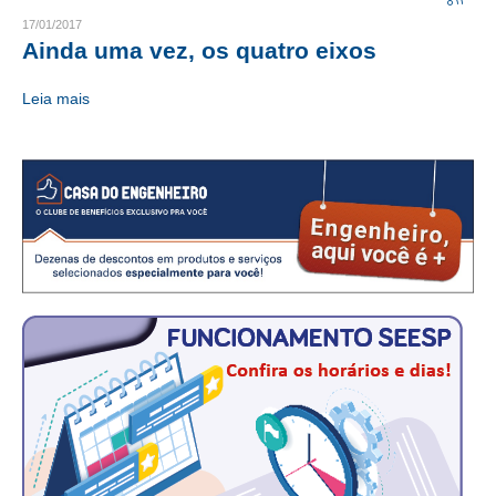
17/01/2017
CRESCE BRASIL
Ainda uma vez, os quatro eixos
CONSELHO TECNOLÓGICO
Leia mais
HISTÓRICO E ATUAÇÃO
COMPOSIÇÃO
CONSELHOS ASSESSORES
PERSONALIDADES DA TECNOLOGIA
NÚCLEO DA MULHER ENGENHEIRA
TRANSPARÊNCIA
JURÍDICO
CONSULTORIA
ACORDOS, CONVENÇÕES E DISSÍDIOS