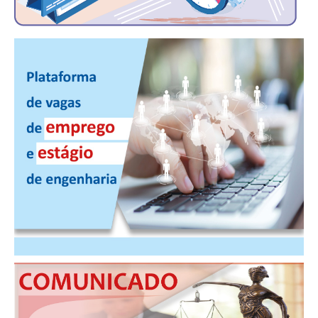
CONTRIBUIÇÕES
CONTRIBUIÇÃO ASSISTENCIAL
CONTRIBUIÇÃO ASSOCIATIVA OU ANUIDADE DE SÓCIO
CONTRIBUIÇÃO SINDICAL URBANA
REVISÃO DE APOSENTADORIA
FGTS EXPURGOS
FGTS CORREÇÃO
LEGISLAÇÃO
LEI 4.950-A/1966 – PISO SALARIAL
LEI 5.194/1966 – REGULAMENTAÇÃO DA PROFISSÃO
LEI 6.496/1977 – ART