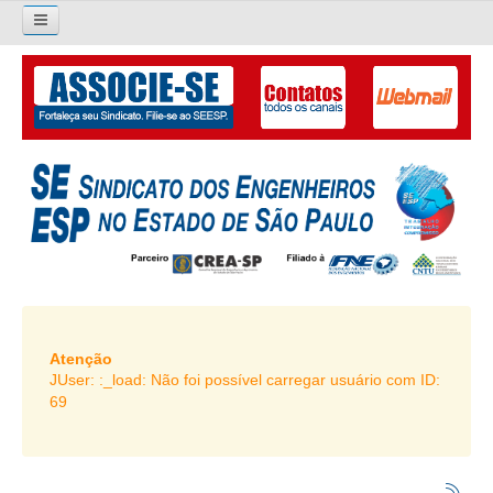
×
Pesquisar...
O SINDICATO
APRESENTAÇÃO
PALAVRA DO PRESIDENTE
DIRETORIA
DIRETORIA
LIVRO GESTÃO 2026-2029
Atenção
JUser: :_load: Não foi possível carregar usuário com ID:
SUBSEDES SINDICAIS
69
GALERIA EX-PRESIDENTES
ORGANOGRAMA