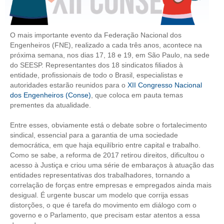
CONTRIBUIÇÕES
O mais importante evento da Federação Nacional dos
CONTRIBUIÇÃO ASSISTENCIAL
Engenheiros (FNE), realizado a cada três anos, acontece na
próxima semana, nos dias 17, 18 e 19, em São Paulo, na sede
CONTRIBUIÇÃO ASSOCIATIVA OU ANUIDADE DE SÓCIO
do SEESP. Representantes dos 18 sindicatos filiados à
entidade, profissionais de todo o Brasil, especialistas e
CONTRIBUIÇÃO SINDICAL URBANA
autoridades estarão reunidos para o
XII Congresso Nacional
dos Engenheiros (Conse)
, que coloca em pauta temas
REVISÃO DE APOSENTADORIA
prementes da atualidade.
FGTS EXPURGOS
Entre esses, obviamente está o debate sobre o fortalecimento
sindical, essencial para a garantia de uma sociedade
FGTS CORREÇÃO
democrática, em que haja equilíbrio entre capital e trabalho.
Como se sabe, a reforma de 2017 retirou direitos, dificultou o
LEGISLAÇÃO
acesso à Justiça e criou uma série de embaraços à atuação das
entidades representativas dos trabalhadores, tornando a
LEI 4.950-A/1966 – PISO SALARIAL
correlação de forças entre empresas e empregados ainda mais
desigual. É urgente buscar um modelo que corrija essas
LEI 5.194/1966 – REGULAMENTAÇÃO DA PROFISSÃO
distorções, o que é tarefa do movimento em diálogo com o
governo e o Parlamento, que precisam estar atentos a essa
LEI 6.496/1977 – ART