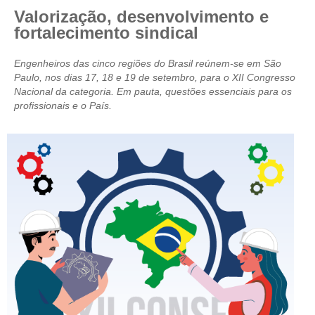
Valorização, desenvolvimento e
CRESCE BRASIL
fortalecimento sindical
CONSELHO TECNOLÓGICO
Engenheiros das cinco regiões do Brasil reúnem-se em São
Paulo, nos dias 17, 18 e 19 de setembro, para o XII Congresso
HISTÓRICO E ATUAÇÃO
Nacional da categoria. Em pauta, questões essenciais para os
profissionais e o País.
COMPOSIÇÃO
CONSELHOS ASSESSORES
PERSONALIDADES DA TECNOLOGIA
NÚCLEO DA MULHER ENGENHEIRA
TRANSPARÊNCIA
JURÍDICO
CONSULTORIA
ACORDOS, CONVENÇÕES E DISSÍDIOS