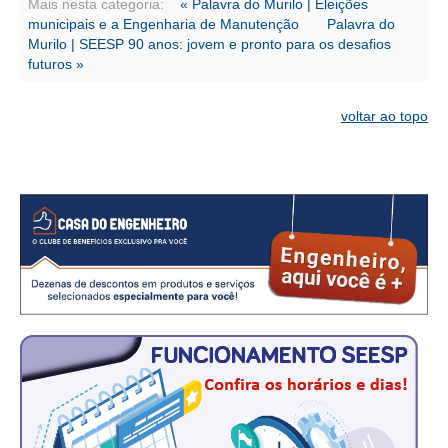
CONSÓRCIOS
Mais nesta categoria:
« Palavra do Murilo | Eleições
municipais e a Engenharia de Manutenção
Palavra do
CAMPANHAS SALARIAIS
Murilo | SEESP 90 anos: jovem e pronto para os desafios
futuros »
COMUNICAÇÃO
voltar ao topo
PALAVRA DO MURILO
NOTÍCIAS
CONTEÚDO ESPECIAL
JORNAL DO ENGENHEIRO
AGENDA
SEESP NOTÍCIAS
NOTÍCIAS NO WHATSAPP
FOTOS