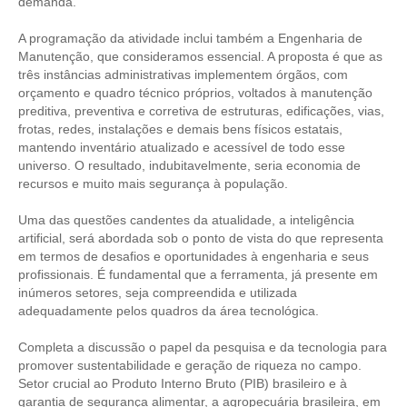
demanda.
RES 1.002/2002 – CÓDIGO DE ÉTICA
A programação da atividade inclui também a Engenharia de
Manutenção, que consideramos essencial. A proposta é que as
HOMOLOGAÇÕES
três instâncias administrativas implementem órgãos, com
orçamento e quadro técnico próprios, voltados à manutenção
PISO SALARIAL
preditiva, preventiva e corretiva de estruturas, edificações, vias,
frotas, redes, instalações e demais bens físicos estatais,
FIQUE POR DENTRO
mantendo inventário atualizado e acessível de todo esse
universo. O resultado, indubitavelmente, seria economia de
OPORTUNIDADES
recursos e muito mais segurança à população.
Uma das questões candentes da atualidade, a inteligência
APRESENTAÇÃO
artificial, será abordada sob o ponto de vista do que representa
em termos de desafios e oportunidades à engenharia e seus
EMPREGO E ESTÁGIO
profissionais. É fundamental que a ferramenta, já presente em
inúmeros setores, seja compreendida e utilizada
CARREIRA
adequadamente pelos quadros da área tecnológica.
AUTÔNOMOS E SERVIÇOS
Completa a discussão o papel da pesquisa e da tecnologia para
promover sustentabilidade e geração de riqueza no campo.
NEWSLETTER
Setor crucial ao Produto Interno Bruto (PIB) brasileiro e à
garantia de segurança alimentar, a agropecuária brasileira, em
GUIA DAS ENGENHARIAS