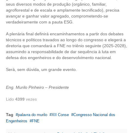
seus diversos modos de produção (orgânico, familiar,
agroflorestal e de escala e amplamente tecnificado), precisa
CONTATO
avançar e ganhar valor agregado, comprometendo-se
verdadeiramente com a pauta ESG.
CURSOS
A plenária final definirá encaminhamentos a partir dos debates
ENGENHEIRO EMPREENDEDOR
técnicos e políticos travados ao longo do congresso e elegerá a
diretoria que comandará a FNE no triênio seguinte (2025-2028),
SEESP EDUCAÇÃO
assumindo a responsabilidade de dar sequência à luta em
defesa dos engenheiros e do desenvolvimento nacional.
PLATAFORMAS GRATUITAS
Será, sem dúvida, um grande evento.
BENEFÍCIOS
APOSENTADORIA
Eng. Murilo Pinheiro – Presidente
CONVÊNIOS
Lido
4399
vezes
PLANO DE SAÚDE
Tag
palavra do murilo
XII Conse
Congresso Nacional dos
SEESPPREV
Engenheiros
FNE