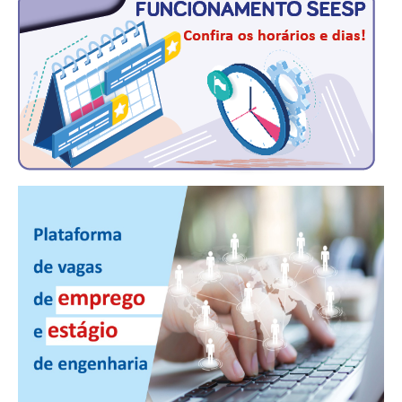
CONTRIBUIÇÕES
CONTRIBUIÇÃO ASSISTENCIAL
CONTRIBUIÇÃO ASSOCIATIVA OU ANUIDADE DE SÓCIO
CONTRIBUIÇÃO SINDICAL URBANA
REVISÃO DE APOSENTADORIA
FGTS EXPURGOS
FGTS CORREÇÃO
LEGISLAÇÃO
LEI 4.950-A/1966 – PISO SALARIAL
LEI 5.194/1966 – REGULAMENTAÇÃO DA PROFISSÃO
LEI 6.496/1977 – ART