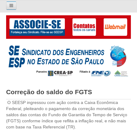
Pesquisar...
O SINDICATO
APRESENTAÇÃO
PALAVRA DO PRESIDENTE
DIRETORIA
DIRETORIA
Correção do saldo do FGTS
LIVRO GESTÃO 2026-2029
O SEESP ingressou com ação contra a Caixa Econômica
Federal, pleiteando o pagamento da correção monetária dos
SUBSEDES SINDICAIS
saldos das contas do Fundo de Garantia do Tempo de Serviço
(FGTS) conforme índice que reflita a inflação real, e não mais
GALERIA EX-PRESIDENTES
com base na Taxa Referencial (TR).
ORGANOGRAMA