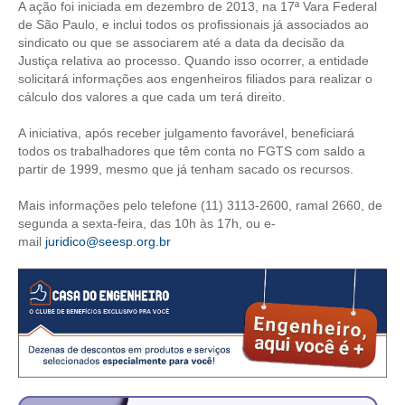
A ação foi iniciada em dezembro de 2013, na 17ª Vara Federal
de São Paulo, e inclui todos os profissionais já associados ao
CRESCE BRASIL
sindicato ou que se associarem até a data da decisão da
Justiça relativa ao processo. Quando isso ocorrer, a entidade
CONSELHO TECNOLÓGICO
solicitará informações aos engenheiros filiados para realizar o
cálculo dos valores a que cada um terá direito.
HISTÓRICO E ATUAÇÃO
A iniciativa, após receber julgamento favorável, beneficiará
COMPOSIÇÃO
todos os trabalhadores que têm conta no FGTS com saldo a
partir de 1999, mesmo que já tenham sacado os recursos.
CONSELHOS ASSESSORES
Mais informações pelo telefone (11) 3113-2600, ramal 2660, de
PERSONALIDADES DA TECNOLOGIA
segunda a sexta-feira, das 10h às 17h, ou e-
mail
juridico@seesp.org.br
NÚCLEO DA MULHER ENGENHEIRA
TRANSPARÊNCIA
JURÍDICO
CONSULTORIA
ACORDOS, CONVENÇÕES E DISSÍDIOS