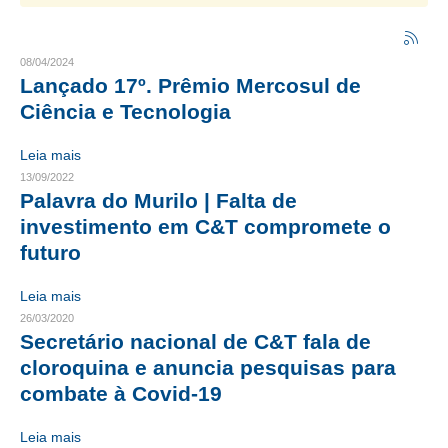
CRESCE BRASIL
08/04/2024
CONSELHO TECNOLÓGICO
Lançado 17º. Prêmio Mercosul de
Ciência e Tecnologia
HISTÓRICO E ATUAÇÃO
Leia mais
COMPOSIÇÃO
13/09/2022
Palavra do Murilo | Falta de
CONSELHOS ASSESSORES
investimento em C&T compromete o
PERSONALIDADES DA TECNOLOGIA
futuro
NÚCLEO DA MULHER ENGENHEIRA
Leia mais
26/03/2020
TRANSPARÊNCIA
Secretário nacional de C&T fala de
JURÍDICO
cloroquina e anuncia pesquisas para
combate à Covid-19
CONSULTORIA
Leia mais
ACORDOS, CONVENÇÕES E DISSÍDIOS