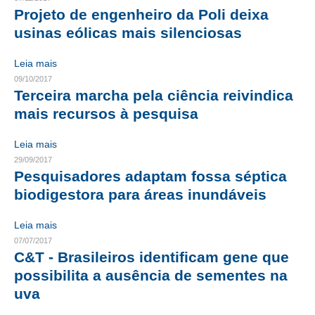
Projeto de engenheiro da Poli deixa
RES 1.002/2002 – CÓDIGO DE ÉTICA
usinas eólicas mais silenciosas
HOMOLOGAÇÕES
Leia mais
09/10/2017
PISO SALARIAL
Terceira marcha pela ciência reivindica
mais recursos à pesquisa
FIQUE POR DENTRO
OPORTUNIDADES
Leia mais
29/09/2017
APRESENTAÇÃO
Pesquisadores adaptam fossa séptica
biodigestora para áreas inundáveis
EMPREGO E ESTÁGIO
Leia mais
CARREIRA
07/07/2017
C&T - Brasileiros identificam gene que
AUTÔNOMOS E SERVIÇOS
possibilita a ausência de sementes na
NEWSLETTER
uva
GUIA DAS ENGENHARIAS