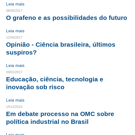
Leia mais
08/06/2017
CONTATO
O grafeno e as possibilidades do futuro
CURSOS
Leia mais
ENGENHEIRO EMPREENDEDOR
12/04/2017
Opinião - Ciência brasileira, últimos
SEESP EDUCAÇÃO
suspiros?
PLATAFORMAS GRATUITAS
Leia mais
09/01/2017
BENEFÍCIOS
Educação, ciência, tecnologia e
APOSENTADORIA
inovação sob risco
CONVÊNIOS
Leia mais
15/12/2016
PLANO DE SAÚDE
Em debate processo na OMC sobre
política industrial no Brasil
SEESPPREV
Leia mais