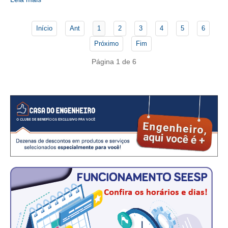
CONSÓRCIOS
CAMPANHAS SALARIAIS
Início
Ant
1
2
3
4
5
6
COMUNICAÇÃO
Próximo
Fim
Página 1 de 6
PALAVRA DO MURILO
NOTÍCIAS
CONTEÚDO ESPECIAL
JORNAL DO ENGENHEIRO
AGENDA
SEESP NOTÍCIAS
NOTÍCIAS NO WHATSAPP
FOTOS