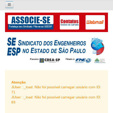
×
Pesquisar...
O SINDICATO
APRESENTAÇÃO
PALAVRA DO PRESIDENTE
DIRETORIA
DIRETORIA
LIVRO GESTÃO 2026-2029
Atenção
JUser: :_load: Não foi possível carregar usuário com ID:
SUBSEDES SINDICAIS
71
JUser: :_load: Não foi possível carregar usuário com ID:
GALERIA EX-PRESIDENTES
69
ORGANOGRAMA