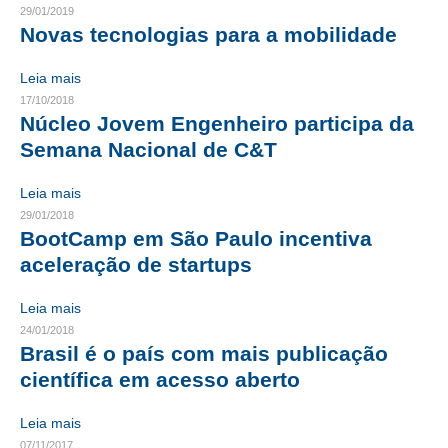
29/01/2019
Novas tecnologias para a mobilidade
CONTRIBUIÇÕES
CONTRIBUIÇÃO ASSISTENCIAL
Leia mais
17/10/2018
CONTRIBUIÇÃO ASSOCIATIVA OU ANUIDADE DE SÓCIO
Núcleo Jovem Engenheiro participa da
Semana Nacional de C&T
CONTRIBUIÇÃO SINDICAL URBANA
Leia mais
REVISÃO DE APOSENTADORIA
29/01/2018
BootCamp em São Paulo incentiva
FGTS EXPURGOS
aceleração de startups
FGTS CORREÇÃO
Leia mais
LEGISLAÇÃO
24/01/2018
Brasil é o país com mais publicação
LEI 4.950-A/1966 – PISO SALARIAL
científica em acesso aberto
LEI 5.194/1966 – REGULAMENTAÇÃO DA PROFISSÃO
Leia mais
LEI 6.496/1977 – ART
07/11/2017