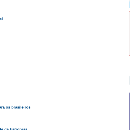
el
ara os brasileiros
te da Petrobras