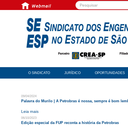
Pesquisar...
O SINDICATO
JURÍDICO
OPORTUNIDADES
09/04/2024
Palavra do Murilo | A Petrobras é nossa, sempre é bom lem
Leia mais
06/10/2023
Edição especial da FUP reconta a história da Petrobras