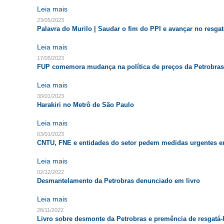
Leia mais
23/05/2023
Palavra do Murilo | Saudar o fim do PPI e avançar no resga
Leia mais
17/05/2023
FUP comemora mudança na política de preços da Petrobras
Leia mais
30/01/2023
Harakiri no Metrô de São Paulo
Leia mais
03/01/2023
CNTU, FNE e entidades do setor pedem medidas urgentes e
Leia mais
02/12/2022
Desmantelamento da Petrobras denunciado em livro
Leia mais
28/11/2022
Livro sobre desmonte da Petrobras e premência de resgatá-la