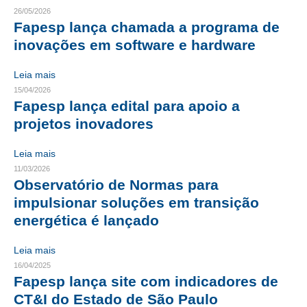
26/05/2026
CRESCE BRASIL
Fapesp lança chamada a programa de
inovações em software e hardware
CONSELHO TECNOLÓGICO
Leia mais
HISTÓRICO E ATUAÇÃO
15/04/2026
Fapesp lança edital para apoio a
COMPOSIÇÃO
projetos inovadores
CONSELHOS ASSESSORES
Leia mais
PERSONALIDADES DA TECNOLOGIA
11/03/2026
Observatório de Normas para
NÚCLEO DA MULHER ENGENHEIRA
impulsionar soluções em transição
energética é lançado
TRANSPARÊNCIA
JURÍDICO
Leia mais
16/04/2025
CONSULTORIA
Fapesp lança site com indicadores de
CT&I do Estado de São Paulo
ACORDOS, CONVENÇÕES E DISSÍDIOS