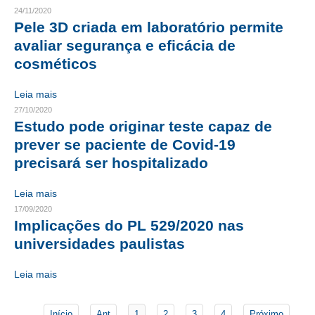
24/11/2020
Pele 3D criada em laboratório permite
CONTATO
avaliar segurança e eficácia de
CURSOS
cosméticos
ENGENHEIRO EMPREENDEDOR
Leia mais
27/10/2020
SEESP EDUCAÇÃO
Estudo pode originar teste capaz de
prever se paciente de Covid-19
PLATAFORMAS GRATUITAS
precisará ser hospitalizado
BENEFÍCIOS
Leia mais
APOSENTADORIA
17/09/2020
Implicações do PL 529/2020 nas
CONVÊNIOS
universidades paulistas
PLANO DE SAÚDE
Leia mais
SEESPPREV
Início
Ant
1
2
3
4
Próximo