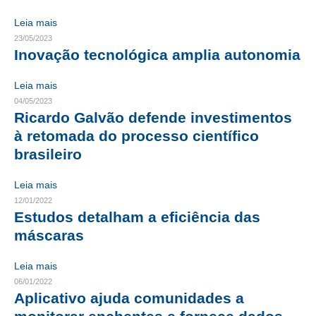
Leia mais
CONTRIBUIÇÕES
23/05/2023
Inovação tecnológica amplia autonomia
CONTRIBUIÇÃO ASSISTENCIAL
CONTRIBUIÇÃO ASSOCIATIVA OU ANUIDADE DE SÓCIO
Leia mais
04/05/2023
CONTRIBUIÇÃO SINDICAL URBANA
Ricardo Galvão defende investimentos
à retomada do processo científico
REVISÃO DE APOSENTADORIA
brasileiro
FGTS EXPURGOS
Leia mais
FGTS CORREÇÃO
12/01/2022
Estudos detalham a eficiência das
LEGISLAÇÃO
máscaras
LEI 4.950-A/1966 – PISO SALARIAL
Leia mais
06/01/2022
LEI 5.194/1966 – REGULAMENTAÇÃO DA PROFISSÃO
Aplicativo ajuda comunidades a
LEI 6.496/1977 – ART