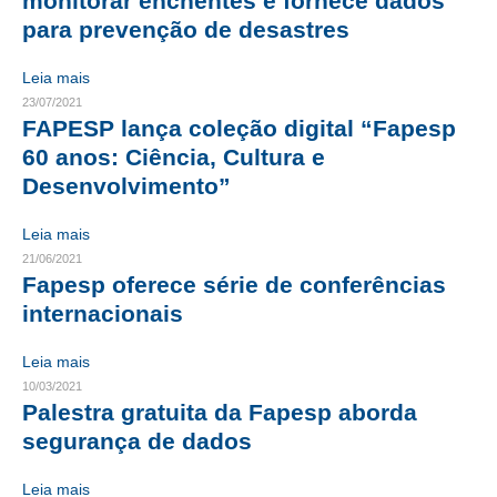
monitorar enchentes e fornece dados
para prevenção de desastres
RES 1.002/2002 – CÓDIGO DE ÉTICA
Leia mais
HOMOLOGAÇÕES
23/07/2021
FAPESP lança coleção digital “Fapesp
PISO SALARIAL
60 anos: Ciência, Cultura e
FIQUE POR DENTRO
Desenvolvimento”
OPORTUNIDADES
Leia mais
21/06/2021
APRESENTAÇÃO
Fapesp oferece série de conferências
internacionais
EMPREGO E ESTÁGIO
CARREIRA
Leia mais
10/03/2021
AUTÔNOMOS E SERVIÇOS
Palestra gratuita da Fapesp aborda
segurança de dados
NEWSLETTER
Leia mais
GUIA DAS ENGENHARIAS