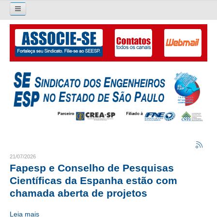
Pesquisar...
O SINDICATO
APRESENTAÇÃO
PALAVRA DO PRESIDENTE
DIRETORIA
DIRETORIA
LIVRO GESTÃO 2026-2029
21/07/2026
Fapesp e Conselho de Pesquisas
SUBSEDES SINDICAIS
Científicas da Espanha estão com
chamada aberta de projetos
GALERIA EX-PRESIDENTES
Leia mais
ORGANOGRAMA