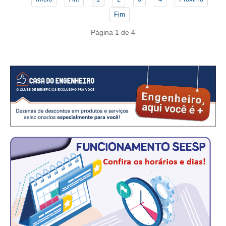
CONSÓRCIOS
Fim
CAMPANHAS SALARIAIS
Página 1 de 4
COMUNICAÇÃO
PALAVRA DO MURILO
NOTÍCIAS
CONTEÚDO ESPECIAL
JORNAL DO ENGENHEIRO
AGENDA
SEESP NOTÍCIAS
NOTÍCIAS NO WHATSAPP
FOTOS