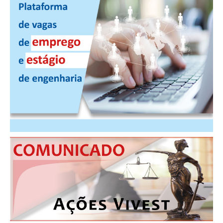
CONTRIBUIÇÕES
CONTRIBUIÇÃO ASSISTENCIAL
CONTRIBUIÇÃO ASSOCIATIVA OU ANUIDADE DE SÓCIO
CONTRIBUIÇÃO SINDICAL URBANA
REVISÃO DE APOSENTADORIA
FGTS EXPURGOS
FGTS CORREÇÃO
LEGISLAÇÃO
LEI 4.950-A/1966 – PISO SALARIAL
LEI 5.194/1966 – REGULAMENTAÇÃO DA PROFISSÃO
LEI 6.496/1977 – ART