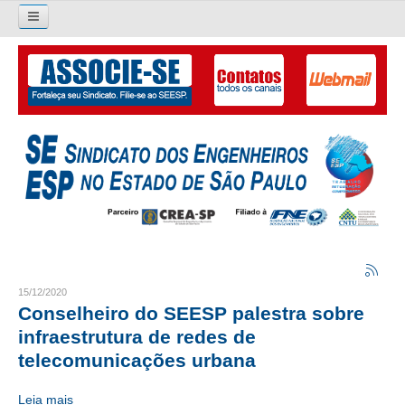
Pesquisar...
O SINDICATO
APRESENTAÇÃO
PALAVRA DO PRESIDENTE
DIRETORIA
DIRETORIA
LIVRO GESTÃO 2026-2029
15/12/2020
Conselheiro do SEESP palestra sobre
SUBSEDES SINDICAIS
infraestrutura de redes de
telecomunicações urbana
GALERIA EX-PRESIDENTES
Leia mais
ORGANOGRAMA