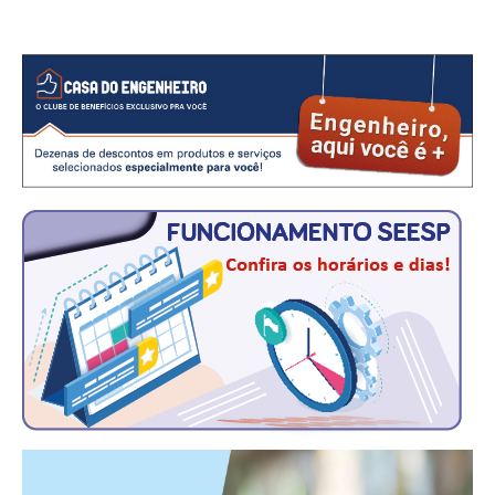
CRESCE BRASIL
CONSELHO TECNOLÓGICO
HISTÓRICO E ATUAÇÃO
COMPOSIÇÃO
CONSELHOS ASSESSORES
PERSONALIDADES DA TECNOLOGIA
NÚCLEO DA MULHER ENGENHEIRA
TRANSPARÊNCIA
JURÍDICO
CONSULTORIA
ACORDOS, CONVENÇÕES E DISSÍDIOS