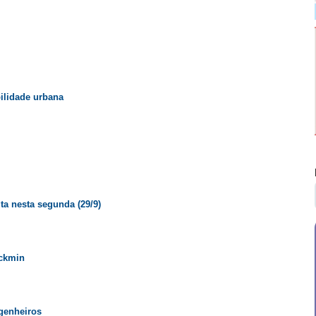
ilidade urbana
a nesta segunda (29/9)
lckmin
genheiros