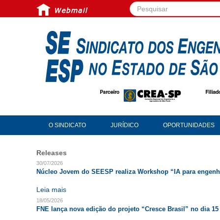
Pesquisar...
O SINDICATO
JURÍDICO
OPORTUNIDADES
Releases
30/07/2026
Núcleo Jovem do SEESP realiza Workshop “IA para engenh
Leia mais
18/05/2026
FNE lança nova edição do projeto “Cresce Brasil” no dia 15