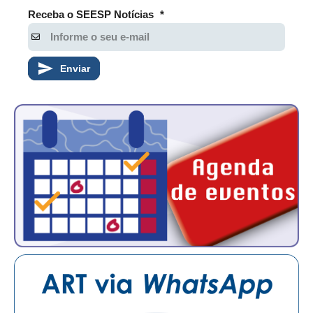
CONSÓRCIOS
Receba o SEESP Notícias
*
CAMPANHAS SALARIAIS
COMUNICAÇÃO
Enviar
PALAVRA DO MURILO
NOTÍCIAS
CONTEÚDO ESPECIAL
JORNAL DO ENGENHEIRO
AGENDA
SEESP NOTÍCIAS
NOTÍCIAS NO WHATSAPP
FOTOS