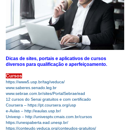
CRESCE BRASIL
CONSELHO TECNOLÓGICO
HISTÓRICO E ATUAÇÃO
COMPOSIÇÃO
CONSELHOS ASSESSORES
Dicas de sites, portais e aplicativos de cursos
diversos para qualificação e aperfeiçoamento.
PERSONALIDADES DA TECNOLOGIA
Cursos
NÚCLEO DA MULHER ENGENHEIRA
https://www5.usp.br/tag/veduca/
www.saberes.senado.leg.br
TRANSPARÊNCIA
www.sebrae.com.br/sites/PortalSebrae/ead
12 cursos do Senai gratuitos e com certificado
JURÍDICO
Coursera –
https://pt.coursera.org/usp
e-Aulas –
http://eaulas.usp.br/
Univesp –
http://univesptv.cmais.com.br/cursos
CONSULTORIA
https://unespaberta.ead.unesp.br/
https://conteudo.veduca.org/conteudos-gratuitos/
ACORDOS, CONVENÇÕES E DISSÍDIOS