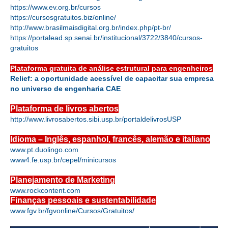
https://www.ev.org.br/cursos
https://cursosgratuitos.biz/online/
CONTRIBUIÇÕES
http://www.brasilmaisdigital.org.br/index.php/pt-br/
https://portalead.sp.senai.br/institucional/3722/3840/cursos-
CONTRIBUIÇÃO ASSISTENCIAL
gratuitos
CONTRIBUIÇÃO ASSOCIATIVA OU ANUIDADE DE SÓCIO
Plataforma gratuita de análise estrutural para engenheiros
Relief: a oportunidade acessível de capacitar sua empresa
CONTRIBUIÇÃO SINDICAL URBANA
no universo de engenharia CAE
REVISÃO DE APOSENTADORIA
Plataforma de livros abertos
http://www.livrosabertos.sibi.usp.br/portaldelivrosUSP
FGTS EXPURGOS
Idioma – Inglês, espanhol, francês, alemão e italiano
FGTS CORREÇÃO
www.pt.duolingo.com
www4.fe.usp.br/cepel/minicursos
LEGISLAÇÃO
Planejamento de Marketing
LEI 4.950-A/1966 – PISO SALARIAL
www.rockcontent.com
Finanças pessoais e sustentabilidade
LEI 5.194/1966 – REGULAMENTAÇÃO DA PROFISSÃO
www.fgv.br/fgvonline/Cursos/Gratuitos/
LEI 6.496/1977 – ART