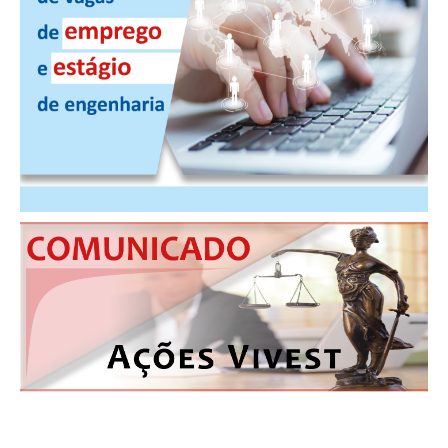
CONTATO
CURSOS
ENGENHEIRO EMPREENDEDOR
SEESP EDUCAÇÃO
PLATAFORMAS GRATUITAS
BENEFÍCIOS
APOSENTADORIA
CONVÊNIOS
PLANO DE SAÚDE
SEESPPREV