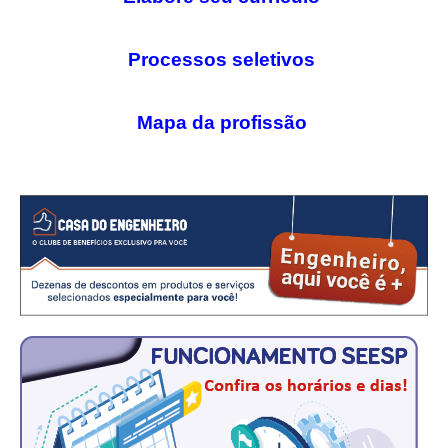
CRESCE BRASIL
P
rocessos seletivos
CONSELHO TECNOLÓGICO
HISTÓRICO E ATUAÇÃO
Mapa da profissão
COMPOSIÇÃO
CONSELHOS ASSESSORES
PERSONALIDADES DA TECNOLOGIA
NÚCLEO DA MULHER ENGENHEIRA
TRANSPARÊNCIA
JURÍDICO
CONSULTORIA
ACORDOS, CONVENÇÕES E DISSÍDIOS