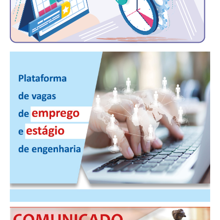
CONTRIBUIÇÕES
CONTRIBUIÇÃO ASSISTENCIAL
CONTRIBUIÇÃO ASSOCIATIVA OU ANUIDADE DE SÓCIO
CONTRIBUIÇÃO SINDICAL URBANA
REVISÃO DE APOSENTADORIA
FGTS EXPURGOS
FGTS CORREÇÃO
LEGISLAÇÃO
LEI 4.950-A/1966 – PISO SALARIAL
LEI 5.194/1966 – REGULAMENTAÇÃO DA PROFISSÃO
LEI 6.496/1977 – ART