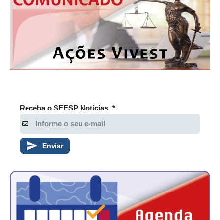
RES 1.002/2002 – CÓDIGO DE ÉTICA
HOMOLOGAÇÕES
PISO SALARIAL
FIQUE POR DENTRO
OPORTUNIDADES
Receba o SEESP Notícias
*
APRESENTAÇÃO
EMPREGO E ESTÁGIO
Enviar
CARREIRA
AUTÔNOMOS E SERVIÇOS
NEWSLETTER
GUIA DAS ENGENHARIAS