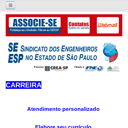
Pesquisar...
O SINDICATO
APRESENTAÇÃO
PALAVRA DO PRESIDENTE
DIRETORIA
DIRETORIA
CARREIRA
LIVRO GESTÃO 2026-2029
SUBSEDES SINDICAIS
Atendimento personalizado
GALERIA EX-PRESIDENTES
Elabore seu currículo
ORGANOGRAMA