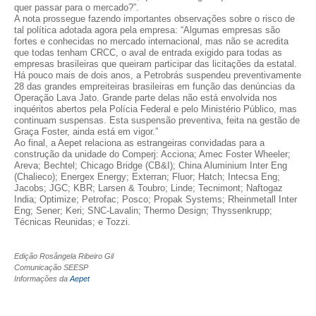
quer passar para o mercado?”.
A nota prossegue fazendo importantes observações sobre o risco de
CONTRIBUIÇÕES
tal política adotada agora pela empresa: “Algumas empresas são
fortes e conhecidas no mercado internacional, mas não se acredita
que todas tenham CRCC, o aval de entrada exigido para todas as
CONTRIBUIÇÃO ASSISTENCIAL
empresas brasileiras que queiram participar das licitações da estatal.
Há pouco mais de dois anos, a Petrobrás suspendeu preventivamente
CONTRIBUIÇÃO ASSOCIATIVA OU ANUIDADE DE SÓCIO
28 das grandes empreiteiras brasileiras em função das denúncias da
Operação Lava Jato. Grande parte delas não está envolvida nos
inquéritos abertos pela Polícia Federal e pelo Ministério Público, mas
CONTRIBUIÇÃO SINDICAL URBANA
continuam suspensas. Esta suspensão preventiva, feita na gestão de
Graça Foster, ainda está em vigor.”
REVISÃO DE APOSENTADORIA
Ao final, a Aepet relaciona as estrangeiras convidadas para a
construção da unidade do Comperj: Acciona; Amec Foster Wheeler;
Areva; Bechtel; Chicago Bridge (CB&I); China Aluminium Inter Eng
FGTS EXPURGOS
(Chalieco); Energex Energy; Exterran; Fluor; Hatch; Intecsa Eng;
Jacobs; JGC; KBR; Larsen & Toubro; Linde; Tecnimont; Naftogaz
FGTS CORREÇÃO
India; Optimize; Petrofac; Posco; Propak Systems; Rheinmetall Inter
Eng; Sener; Keri; SNC-Lavalin; Thermo Design; Thyssenkrupp;
Técnicas Reunidas; e Tozzi.
LEGISLAÇÃO
LEI 4.950-A/1966 – PISO SALARIAL
Edição Rosângela Ribeiro Gil
Comunicação SEESP
Informações da
Aepet
LEI 5.194/1966 – REGULAMENTAÇÃO DA PROFISSÃO
LEI 6.496/1977 – ART