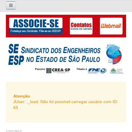
×
Pesquisar...
O SINDICATO
APRESENTAÇÃO
PALAVRA DO PRESIDENTE
DIRETORIA
DIRETORIA
LIVRO GESTÃO 2026-2029
Atenção
JUser: :_load: Não foi possível carregar usuário com ID:
SUBSEDES SINDICAIS
69
GALERIA EX-PRESIDENTES
ORGANOGRAMA
11/01/2017