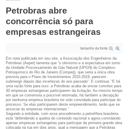
Petrobras abre
CRESCE BRASIL
concorrência só para
CONSELHO TECNOLÓGICO
empresas estrangeiras
HISTÓRICO E ATUAÇÃO
COMPOSIÇÃO
tamanho da fonte
CONSELHOS ASSESSORES
Em nota publicada em seu site, a Associação dos Engenheiros da
Petrobras (Aepet) lamenta que “o otimismo e a expectativa em torno
da Unidade Processamento de Gás Natural (UPGN) do Complexo
PERSONALIDADES DA TECNOLOGIA
Petroquímico do Rio de Janeiro (Comperj), que seria a única obra
prevista para o Plano de Investimentos 2015-2019, parecem
NÚCLEO DA MULHER ENGENHEIRA
submergir depois das incertezas do ano passado”. E continua: “E há
uma razão forte para isso: a Petrobras acaba de enviar convites para
30 empresas estrangeiras participarem da licitação. Ao mesmo tempo
TRANSPARÊNCIA
em que se comemora a possível retomada, há também a decepção
por nenhuma empresa brasileira ter sido convidada para participar do
JURÍDICO
processo. Se elas participarem deste empreendimento, terão que se
associar às empresas internacionais.”
Segundo a entidade, com esse procedimento a petrolífera brasileira
CONSULTORIA
está “defendendo a quebra do conteúdo nacional e agora convidando
apenas empresas estrangeiras para participar da primeira grande obra
colocada na rua em dois anos, qual a mensagem que a Petrobras
ACORDOS, CONVENÇÕES E DISSÍDIOS