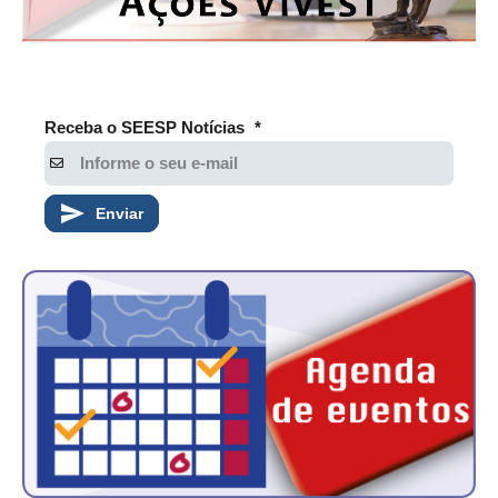
PUBLICAÇÕES
PUBLICIDADE
MANUAL DE REDAÇÃO
Receba o SEESP Notícias
*
RELEASES
CONTATO
Enviar
CADASTRO
ASSOCIE-SE
ATUALIZAÇÃO CADASTRAL
NÚCLEO JOVEM