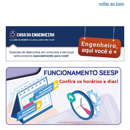
voltar ao topo
CONTATO
CURSOS
ENGENHEIRO EMPREENDEDOR
SEESP EDUCAÇÃO
PLATAFORMAS GRATUITAS
BENEFÍCIOS
APOSENTADORIA
CONVÊNIOS
PLANO DE SAÚDE
SEESPPREV