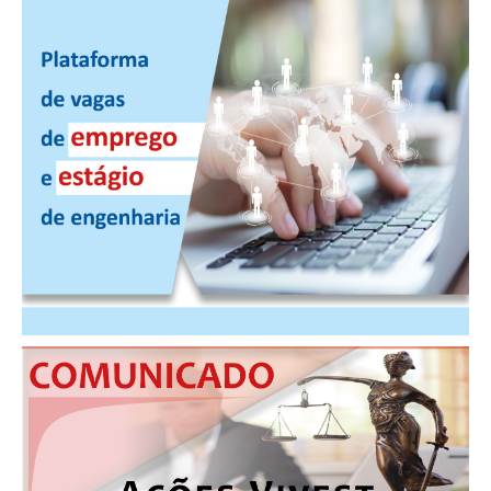
CONSÓRCIOS
CAMPANHAS SALARIAIS
COMUNICAÇÃO
PALAVRA DO MURILO
NOTÍCIAS
CONTEÚDO ESPECIAL
JORNAL DO ENGENHEIRO
AGENDA
SEESP NOTÍCIAS
NOTÍCIAS NO WHATSAPP
FOTOS