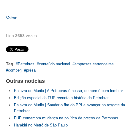
RES 1.002/2002 – CÓDIGO DE ÉTICA
Voltar
HOMOLOGAÇÕES
Lido
3653
vezes
PISO SALARIAL
FIQUE POR DENTRO
OPORTUNIDADES
Tag
Petrobras
conteúdo nacional
empresas estrangeiras
comperj
présal
APRESENTAÇÃO
Outras notícias
EMPREGO E ESTÁGIO
Palavra do Murilo | A Petrobras é nossa, sempre é bom lembrar
CARREIRA
Edição especial da FUP reconta a história da Petrobras
Palavra do Murilo | Saudar o fim do PPI e avançar no resgate da
AUTÔNOMOS E SERVIÇOS
Petrobras
FUP comemora mudança na política de preços da Petrobras
NEWSLETTER
Harakiri no Metrô de São Paulo
GUIA DAS ENGENHARIAS