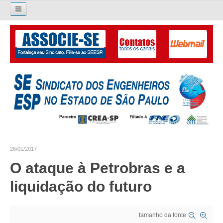
Pesquisar...
O SINDICATO
APRESENTAÇÃO
PALAVRA DO PRESIDENTE
DIRETORIA
DIRETORIA
26/01/2017
LIVRO GESTÃO 2026-2029
O ataque à Petrobras e a
SUBSEDES SINDICAIS
liquidação do futuro
GALERIA EX-PRESIDENTES
tamanho da fonte
ORGANOGRAMA