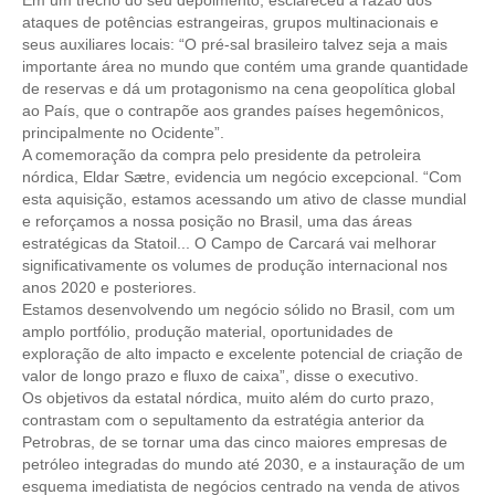
Em um trecho do seu depoimento, esclareceu a razão dos
PUBLICAÇÕES
ataques de potências estrangeiras, grupos multinacionais e
seus auxiliares locais: “O pré-sal brasileiro talvez seja a mais
PUBLICIDADE
importante área no mundo que contém uma grande quantidade
de reservas e dá um protagonismo na cena geopolítica global
MANUAL DE REDAÇÃO
ao País, que o contrapõe aos grandes países hegemônicos,
principalmente no Ocidente”.
RELEASES
A comemoração da compra pelo presidente da petroleira
nórdica, Eldar Sætre, evidencia um negócio excepcional. “Com
CONTATO
esta aquisição, estamos acessando um ativo de classe mundial
e reforçamos a nossa posição no Brasil, uma das áreas
CADASTRO
estratégicas da Statoil... O Campo de Carcará vai melhorar
significativamente os volumes de produção internacional nos
ASSOCIE-SE
anos 2020 e posteriores.
Estamos desenvolvendo um negócio sólido no Brasil, com um
ATUALIZAÇÃO CADASTRAL
amplo portfólio, produção material, oportunidades de
exploração de alto impacto e excelente potencial de criação de
NÚCLEO JOVEM
valor de longo prazo e fluxo de caixa”, disse o executivo.
Os objetivos da estatal nórdica, muito além do curto prazo,
contrastam com o sepultamento da estratégia anterior da
Petrobras, de se tornar uma das cinco maiores empresas de
petróleo integradas do mundo até 2030, e a instauração de um
esquema imediatista de negócios centrado na venda de ativos