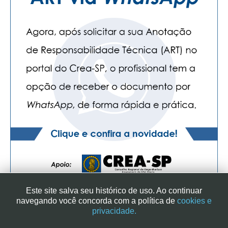
Este site salva seu histórico de uso. Ao continuar
navegando você concorda com a política de
cookies e
privacidade.
SINDICATO DOS ENGENHEIROS NO ESTADO DE SÃO PAULO
| RUA GENEBRA, 25 - CEP 01316-901 - SÃO PAULO/SP - BRASIL