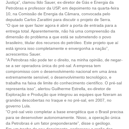
CONSÓRCIOS
Justiça”, clamou Ildo Sauer, ex-diretor de Gás e Energia da
Petrobras e professor da USP, em depoimento na quarta-feira
CAMPANHAS SALARIAIS
10, na Comissão de Energia da Câmara, convocada pelo
deputado Carlos Zarattini para discutir o projeto de Serra.
COMUNICAÇÃO
“O que se quer fazer agora é abrir a porta de entrada para a
entrega total. Aparentemente, não há uma compreensão da
PALAVRA DO MURILO
dimensão do problema a que está se submetendo o povo
brasileiro, titular dos recursos do petróleo. Este projeto que aí
NOTÍCIAS
está ignora isso completamente e envergonha a nação”,
acrescentou Sauer.
CONTEÚDO ESPECIAL
“A Petrobras não pode ter o direito, na minha opinião, de negar-
se a ser operadora única do pré-sal. A empresa tem
JORNAL DO ENGENHEIRO
compromisso com o desenvolvimento nacional em uma área
extremamente sensível, o desenvolvimento tecnológico, e
AGENDA
trabalha na faixa de limite do conhecimento científico. O pré-sal
representa isso”, alertou Guilherme Estrella, ex-diretor de
SEESP NOTÍCIAS
Exploração e Produção que integrou as equipes que fizeram as
grandes descobertas no Iraque e no pré-sal, em 2007, no
governo Lula.
NOTÍCIAS NO WHATSAPP
“O pré-sal veio completar a base energética que o Brasil precisa
para se desenvolver autonomamente. Nisso, a operação única
FOTOS
da Petrobras é um fator preponderante”, disse o geólogo.