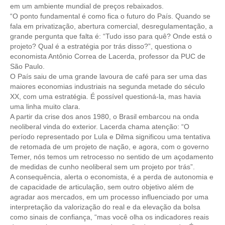
em um ambiente mundial de preços rebaixados.
“O ponto fundamental é como fica o futuro do País. Quando se
fala em privatização, abertura comercial, desregulamentação, a
grande pergunta que falta é: “Tudo isso para quê? Onde está o
projeto? Qual é a estratégia por trás disso?”, questiona o
economista Antônio Correa de Lacerda, professor da PUC de
São Paulo.
O País saiu de uma grande lavoura de café para ser uma das
maiores economias industriais na segunda metade do século
XX, com uma estratégia. É possível questioná-la, mas havia
uma linha muito clara.
A partir da crise dos anos 1980, o Brasil embarcou na onda
neoliberal vinda do exterior. Lacerda chama atenção: “O
período representado por Lula e Dilma significou uma tentativa
de retomada de um projeto de nação, e agora, com o governo
Temer, nós temos um retrocesso no sentido de um açodamento
de medidas de cunho neoliberal sem um projeto por trás”.
A consequência, alerta o economista, é a perda de autonomia e
de capacidade de articulação, sem outro objetivo além de
agradar aos mercados, em um processo influenciado por uma
interpretação da valorização do real e da elevação da bolsa
como sinais de confiança, “mas você olha os indicadores reais