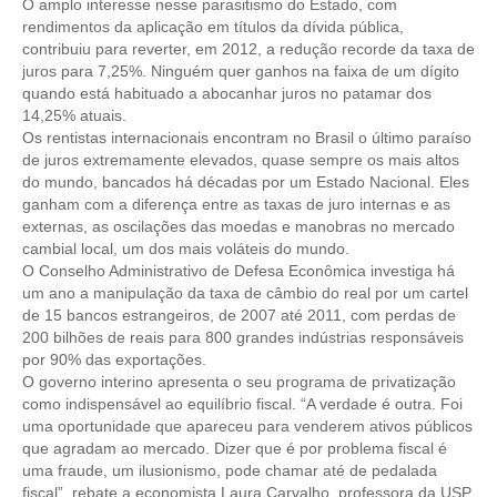
O amplo interesse nesse parasitismo do Estado, com
rendimentos da aplicação em títulos da dívida pública,
RES 1.002/2002 – CÓDIGO DE ÉTICA
contribuiu para reverter, em 2012, a redução recorde da taxa de
juros para 7,25%. Ninguém quer ganhos na faixa de um dígito
HOMOLOGAÇÕES
quando está habituado a abocanhar juros no patamar dos
14,25% atuais.
PISO SALARIAL
Os rentistas internacionais encontram no Brasil o último paraíso
de juros extremamente elevados, quase sempre os mais altos
FIQUE POR DENTRO
do mundo, bancados há décadas por um Estado Nacional. Eles
ganham com a diferença entre as taxas de juro internas e as
OPORTUNIDADES
externas, as oscilações das moedas e manobras no mercado
cambial local, um dos mais voláteis do mundo.
APRESENTAÇÃO
O Conselho Administrativo de Defesa Econômica investiga há
um ano a manipulação da taxa de câmbio do real por um cartel
EMPREGO E ESTÁGIO
de 15 bancos estrangeiros, de 2007 até 2011, com perdas de
200 bilhões de reais para 800 grandes indústrias responsáveis
por 90% das exportações.
CARREIRA
O governo interino apresenta o seu programa de privatização
como indispensável ao equilíbrio fiscal. “A verdade é outra. Foi
AUTÔNOMOS E SERVIÇOS
uma oportunidade que apareceu para venderem ativos públicos
que agradam ao mercado. Dizer que é por problema fiscal é
NEWSLETTER
uma fraude, um ilusionismo, pode chamar até de pedalada
fiscal”, rebate a economista Laura Carvalho, professora da USP.
GUIA DAS ENGENHARIAS