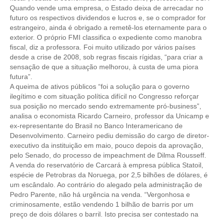
Quando vende uma empresa, o Estado deixa de arrecadar no
futuro os respectivos dividendos e lucros e, se o comprador for
CONTATO
estrangeiro, ainda é obrigado a remetê-los eternamente para o
exterior. O próprio FMI classifica o expediente como manobra
CURSOS
fiscal, diz a professora. Foi muito utilizado por vários países
desde a crise de 2008, sob regras fiscais rígidas, “para criar a
ENGENHEIRO EMPREENDEDOR
sensação de que a situação melhorou, à custa de uma piora
futura”.
SEESP EDUCAÇÃO
A queima de ativos públicos “foi a solução para o governo
ilegítimo e com situação política difícil no Congresso reforçar
PLATAFORMAS GRATUITAS
sua posição no mercado sendo extremamente pró-business”,
analisa o economista Ricardo Carneiro, professor da Unicamp e
BENEFÍCIOS
ex-representante do Brasil no Banco Interamericano de
Desenvolvimento. Carneiro pediu demissão do cargo de diretor-
APOSENTADORIA
executivo da instituição em maio, pouco depois da aprovação,
pelo Senado, do processo de impeachment de Dilma Rousseff.
CONVÊNIOS
A venda do reservatório de Carcará à empresa pública Statoil,
espécie de Petrobras da Noruega, por 2,5 bilhões de dólares, é
PLANO DE SAÚDE
um escândalo. Ao contrário do alegado pela administração de
Pedro Parente, não há urgência na venda. “Vergonhosa e
SEESPPREV
criminosamente, estão vendendo 1 bilhão de barris por um
preço de dois dólares o barril. Isto precisa ser contestado na