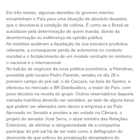
CRESCE BRASIL
Em três meses, algumas decisões do governo interino
encaminham o País para uma situação de absoluto desastre,
CONSELHO TECNOLÓGICO
que o devolveria à condição de colônia. É como se o Brasil se
suicidasse pela determinação de quem manda, diante da
HISTÓRICO E ATUAÇÃO
desinformação ou indiferença da opinião pública.
As medidas aceleram a liquidação da sua estrutura produtiva
COMPOSIÇÃO
relevante, a consequente perda de autonomia no contexto
mundial e o fortalecimento de um modelo centrado no rentismo,
CONSELHOS ASSESSORES
o nacional e o internacional.
No balcão de negócios da nova política econômica, a Petrobras,
PERSONALIDADES DA TECNOLOGIA
presidida pelo tucano Pedro Parente, vendeu no dia 28 o
primeiro campo do pré-sal, o de Carcará, na baía de Santos, e
ofereceu no mercado a BR Distribuidora, a maior do País, com
NÚCLEO DA MULHER ENGENHEIRA
peso decisivo na receita do grupo. Outros reservatórios daquela
camada marítima deverão ser vendidos, ao lado de alguns bens
TRANSPARÊNCIA
que podem ser alienados sem danos à empresa e ao País.
Aprovado no Senado e prestes a ser votado na Câmara, o
JURÍDICO
projeto do senador José Serra, o atual ministro das Relações
Exteriores, de eliminar a obrigatoriedade de a companhia
CONSULTORIA
participar do pré-sal há de ser visto como o deflagrador do
desmonte do que sobrou da privatização devastadora do
ACORDOS, CONVENÇÕES E DISSÍDIOS