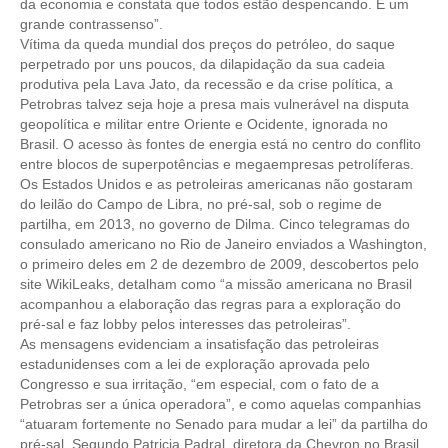
da economia e constata que todos estão despencando. É um
grande contrassenso”.
Vítima da queda mundial dos preços do petróleo, do saque
perpetrado por uns poucos, da dilapidação da sua cadeia
produtiva pela Lava Jato, da recessão e da crise política, a
Petrobras talvez seja hoje a presa mais vulnerável na disputa
geopolítica e militar entre Oriente e Ocidente, ignorada no
Brasil. O acesso às fontes de energia está no centro do conflito
entre blocos de superpotências e megaempresas petrolíferas.
Os Estados Unidos e as petroleiras americanas não gostaram
do leilão do Campo de Libra, no pré-sal, sob o regime de
partilha, em 2013, no governo de Dilma. Cinco telegramas do
consulado americano no Rio de Janeiro enviados a Washington,
o primeiro deles em 2 de dezembro de 2009, descobertos pelo
site WikiLeaks, detalham como “a missão americana no Brasil
acompanhou a elaboração das regras para a exploração do
pré-sal e faz lobby pelos interesses das petroleiras”.
As mensagens evidenciam a insatisfação das petroleiras
estadunidenses com a lei de exploração aprovada pelo
Congresso e sua irritação, “em especial, com o fato de a
Petrobras ser a única operadora”, e como aquelas companhias
“atuaram fortemente no Senado para mudar a lei” da partilha do
pré-sal. Segundo Patricia Padral, diretora da Chevron no Brasil,