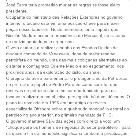
José Serra teria prometido mudar as regras se fosse eleito
presidente.
Ocupante do ministério das Relações Exteriores no governo
interino, o tucano está em uma posição-chave para mexer
peças nesse tabuleiro. Neste momento, tenta impedir que
Nicolás Maduro ocupe a presidência do Mercosul, no sistema
de rodízio adotado pelo organismo.
O veto ajudaria a realizar o sonho dos Estados Unidos de
mudar o comando da Venezuela, dona da maior reserva
petrolífera do mundo, uma das mais cobiçadas alternativas ao
distante e conflagrado Oriente Médio e ao esgotamento, nos
próximos anos, da exploração do xisto, ou shale.
O projeto de Serra para enterrar o protagonismo da Petrobras
no pré-sal e o papel de Pedro Parente como corretor das
reservas de petróleo são a melhor oportunidade para os
tucanos realizarem um objetivo perseguido há duas décadas. O
plano foi revelado em 1996 em um artigo da revista
especializada Offshore sobre a quebra do monopólio estatal do
petróleo no ano anterior, no primeiro mandato de FHC.
O governo manteve 51% das ações com direito a voto, um
“choque para os homens de negócios do setor petrolífero”, para
os quais o fim do monopólio significaria também a privatização