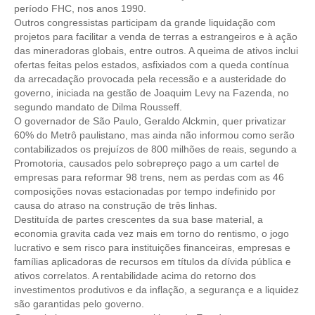
período FHC, nos anos 1990.
Outros congressistas participam da grande liquidação com
CONTRIBUIÇÕES
projetos para facilitar a venda de terras a estrangeiros e à ação
das mineradoras globais, entre outros. A queima de ativos inclui
CONTRIBUIÇÃO ASSISTENCIAL
ofertas feitas pelos estados, asfixiados com a queda contínua
da arrecadação provocada pela recessão e a austeridade do
CONTRIBUIÇÃO ASSOCIATIVA OU ANUIDADE DE SÓCIO
governo, iniciada na gestão de Joaquim Levy na Fazenda, no
segundo mandato de Dilma Rousseff.
CONTRIBUIÇÃO SINDICAL URBANA
O governador de São Paulo, Geraldo Alckmin, quer privatizar
60% do Metrô paulistano, mas ainda não informou como serão
REVISÃO DE APOSENTADORIA
contabilizados os prejuízos de 800 milhões de reais, segundo a
Promotoria, causados pelo sobrepreço pago a um cartel de
FGTS EXPURGOS
empresas para reformar 98 trens, nem as perdas com as 46
composições novas estacionadas por tempo indefinido por
FGTS CORREÇÃO
causa do atraso na construção de três linhas.
Destituída de partes crescentes da sua base material, a
LEGISLAÇÃO
economia gravita cada vez mais em torno do rentismo, o jogo
lucrativo e sem risco para instituições financeiras, empresas e
LEI 4.950-A/1966 – PISO SALARIAL
famílias aplicadoras de recursos em títulos da dívida pública e
ativos correlatos. A rentabilidade acima do retorno dos
LEI 5.194/1966 – REGULAMENTAÇÃO DA PROFISSÃO
investimentos produtivos e da inflação, a segurança e a liquidez
são garantidas pelo governo.
LEI 6.496/1977 – ART