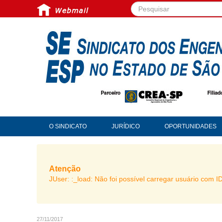
Pesquisar...
O SINDICATO
JURÍDICO
OPORTUNIDADES
Atenção
JUser: :_load: Não foi possível carregar usuário com I
27/11/2017