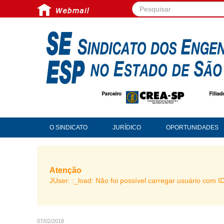
Pesquisar...
O SINDICATO
JURÍDICO
OPORTUNIDADES
Atenção
JUser: :_load: Não foi possível carregar usuário com I
07/02/2018