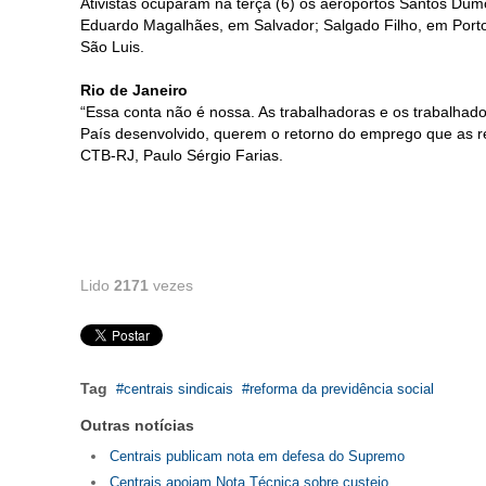
Ativistas ocuparam na terça (6) os aeroportos Santos Dum
Eduardo Magalhães, em Salvador; Salgado Filho, em Porto 
São Luis.
Rio de Janeiro
“Essa conta não é nossa. As trabalhadoras e os trabalhado
País desenvolvido, querem o retorno do emprego que as re
CTB-RJ, Paulo Sérgio Farias.
Lido
2171
vezes
Tag
centrais sindicais
reforma da previdência social
Outras notícias
Centrais publicam nota em defesa do Supremo
Centrais apoiam Nota Técnica sobre custeio