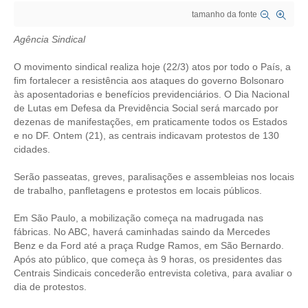
tamanho da fonte
CRESCE BRASIL
Agência Sindical
CONSELHO TECNOLÓGICO
O movimento sindical realiza hoje (22/3) atos por todo o País, a
HISTÓRICO E ATUAÇÃO
fim fortalecer a resistência aos ataques do governo Bolsonaro
às aposentadorias e benefícios previdenciários. O Dia Nacional
de Lutas em Defesa da Previdência Social será marcado por
COMPOSIÇÃO
dezenas de manifestações, em praticamente todos os Estados
e no DF. Ontem (21), as centrais indicavam protestos de 130
CONSELHOS ASSESSORES
cidades.
PERSONALIDADES DA TECNOLOGIA
Serão passeatas, greves, paralisações e assembleias nos locais
de trabalho, panfletagens e protestos em locais públicos.
NÚCLEO DA MULHER ENGENHEIRA
Em São Paulo, a mobilização começa na madrugada nas
TRANSPARÊNCIA
fábricas. No ABC, haverá caminhadas saindo da Mercedes
Benz e da Ford até a praça Rudge Ramos, em São Bernardo.
JURÍDICO
Após ato público, que começa às 9 horas, os presidentes das
Centrais Sindicais concederão entrevista coletiva, para avaliar o
CONSULTORIA
dia de protestos.
ACORDOS, CONVENÇÕES E DISSÍDIOS