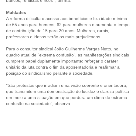
bancos, rentistas e ricos’”, afirma.
RES 1.002/2002 – CÓDIGO DE ÉTICA
Maldades
A reforma dificulta o acesso aos benefícios e fixa idade mínima
HOMOLOGAÇÕES
de 65 anos para homens, 62 para mulheres e aumenta o tempo
de contribuição de 15 para 20 anos. Mulheres, rurais,
PISO SALARIAL
professores e idosos serão os mais prejudicados.
Para o consultor sindical João Guilherme Vargas Netto, no
FIQUE POR DENTRO
quadro atual de "extrema confusão", as manifestações sindicais
cumprem papel duplamente importante: reforçar o caráter
OPORTUNIDADES
unitário da luta contra o fim da aposentadoria e reafirmar a
posição do sindicalismo perante a sociedade.
APRESENTAÇÃO
"São protestos que irradiam uma visão coerente e orientadora,
EMPREGO E ESTÁGIO
que transmitem uma demonstração de lucidez e clareza política
em meio a uma situação em que perdura um clima de extrema
CARREIRA
confusão na sociedade", observa.
AUTÔNOMOS E SERVIÇOS
NEWSLETTER
GUIA DAS ENGENHARIAS