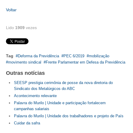
Voltar
CONTATO
CURSOS
Lido
1909
vezes
ENGENHEIRO EMPREENDEDOR
SEESP EDUCAÇÃO
Tag
Deforma da Previdência
PEC 6/2019
mobilização
PLATAFORMAS GRATUITAS
movimento sindical
Frente Parlamentar em Defesa da Previdência
BENEFÍCIOS
Outras notícias
SEESP prestigia cerimônia de posse da nova diretoria do
APOSENTADORIA
Sindicato dos Metalúrgicos do ABC
Acontecimento relevante
CONVÊNIOS
Palavra do Murilo | Unidade e participação fortalecem
PLANO DE SAÚDE
campanhas salariais
Palavra do Murilo | Unidade dos trabalhadores e projeto de País
SEESPPREV
Cuidar da safra