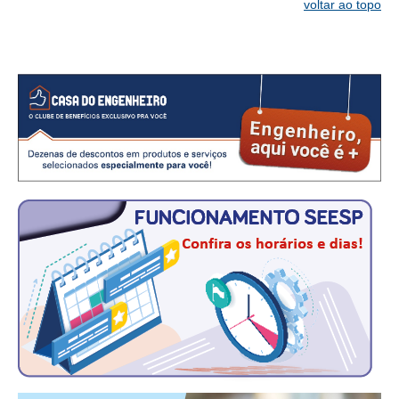
CONSÓRCIOS
voltar ao topo
CAMPANHAS SALARIAIS
COMUNICAÇÃO
PALAVRA DO MURILO
NOTÍCIAS
CONTEÚDO ESPECIAL
JORNAL DO ENGENHEIRO
AGENDA
SEESP NOTÍCIAS
NOTÍCIAS NO WHATSAPP
FOTOS