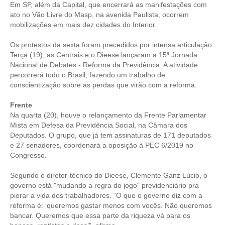
Em SP, além da Capital, que encerrará as manifestações com
ato no Vão Livre do Masp, na avenida Paulista, ocorrem
CONTRIBUIÇÕES
mobilizações em mais dez cidades do Interior.
CONTRIBUIÇÃO ASSISTENCIAL
Os protestos da sexta foram precedidos por intensa articulação.
Terça (19), as Centrais e o Dieese lançaram a 15ª Jornada
CONTRIBUIÇÃO ASSOCIATIVA OU ANUIDADE DE SÓCIO
Nacional de Debates - Reforma da Previdência. A atividade
percorrerá todo o Brasil, fazendo um trabalho de
CONTRIBUIÇÃO SINDICAL URBANA
conscientização sobre as perdas que virão com a reforma.
REVISÃO DE APOSENTADORIA
Frente
Na quarta (20), houve o relançamento da Frente Parlamentar
FGTS EXPURGOS
Mista em Defesa da Previdência Social, na Câmara dos
Deputados. O grupo, que já tem assinaturas de 171 deputados
FGTS CORREÇÃO
e 27 senadores, coordenará a oposição à PEC 6/2019 no
Congresso.
LEGISLAÇÃO
Segundo o diretor-técnico do Dieese, Clemente Ganz Lúcio, o
LEI 4.950-A/1966 – PISO SALARIAL
governo está "mudando a regra do jogo" previdenciário pra
piorar a vida dos trabalhadores. “O que o governo diz com a
LEI 5.194/1966 – REGULAMENTAÇÃO DA PROFISSÃO
reforma é: ‘queremos gastar menos com vocês. Não queremos
bancar. Queremos que essa parte da riqueza vá para os
LEI 6.496/1977 – ART