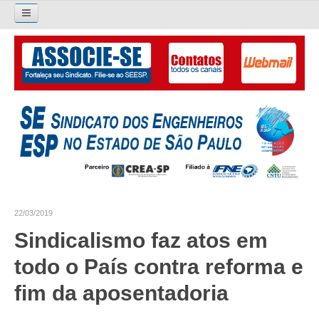
Pesquisar...
O SINDICATO
APRESENTAÇÃO
PALAVRA DO PRESIDENTE
DIRETORIA
DIRETORIA
22/03/2019
LIVRO GESTÃO 2026-2029
Sindicalismo faz atos em
SUBSEDES SINDICAIS
todo o País contra reforma e
GALERIA EX-PRESIDENTES
fim da aposentadoria
ORGANOGRAMA