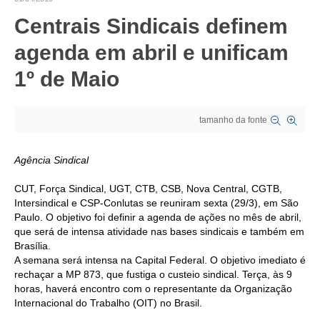
Centrais Sindicais definem
CRESCE BRASIL
agenda em abril e unificam
CONSELHO TECNOLÓGICO
1º de Maio
HISTÓRICO E ATUAÇÃO
COMPOSIÇÃO
tamanho da fonte
CONSELHOS ASSESSORES
Agência Sindical
PERSONALIDADES DA TECNOLOGIA
CUT, Força Sindical, UGT, CTB, CSB, Nova Central, CGTB,
NÚCLEO DA MULHER ENGENHEIRA
Intersindical e CSP-Conlutas se reuniram sexta (29/3), em São
Paulo. O objetivo foi definir a agenda de ações no mês de abril,
TRANSPARÊNCIA
que será de intensa atividade nas bases sindicais e também em
Brasília.
JURÍDICO
A semana será intensa na Capital Federal. O objetivo imediato é
rechaçar a MP 873, que fustiga o custeio sindical. Terça, às 9
CONSULTORIA
horas, haverá encontro com o representante da Organização
Internacional do Trabalho (OIT) no Brasil.
ACORDOS, CONVENÇÕES E DISSÍDIOS