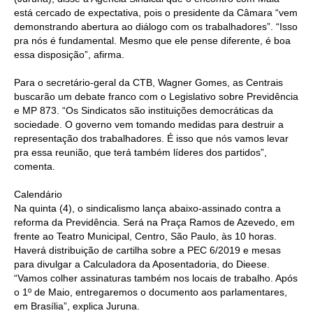
está cercado de expectativa, pois o presidente da Câmara “vem
demonstrando abertura ao diálogo com os trabalhadores”. “Isso
RES 1.002/2002 – CÓDIGO DE ÉTICA
pra nós é fundamental. Mesmo que ele pense diferente, é boa
essa disposição”, afirma.
HOMOLOGAÇÕES
Para o secretário-geral da CTB, Wagner Gomes, as Centrais
PISO SALARIAL
buscarão um debate franco com o Legislativo sobre Previdência
e MP 873. “Os Sindicatos são instituições democráticas da
FIQUE POR DENTRO
sociedade. O governo vem tomando medidas para destruir a
representação dos trabalhadores. É isso que nós vamos levar
OPORTUNIDADES
pra essa reunião, que terá também líderes dos partidos”,
comenta.
APRESENTAÇÃO
Calendário
EMPREGO E ESTÁGIO
Na quinta (4), o sindicalismo lança abaixo-assinado contra a
reforma da Previdência. Será na Praça Ramos de Azevedo, em
CARREIRA
frente ao Teatro Municipal, Centro, São Paulo, às 10 horas.
Haverá distribuição de cartilha sobre a PEC 6/2019 e mesas
AUTÔNOMOS E SERVIÇOS
para divulgar a Calculadora da Aposentadoria, do Dieese.
“Vamos colher assinaturas também nos locais de trabalho. Após
NEWSLETTER
o 1º de Maio, entregaremos o documento aos parlamentares,
em Brasília”, explica Juruna.
GUIA DAS ENGENHARIAS