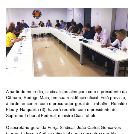
CONTRIBUIÇÕES
CONTRIBUIÇÃO ASSISTENCIAL
CONTRIBUIÇÃO ASSOCIATIVA OU ANUIDADE DE SÓCIO
CONTRIBUIÇÃO SINDICAL URBANA
REVISÃO DE APOSENTADORIA
FGTS EXPURGOS
FGTS CORREÇÃO
A partir do meio-dia, sindicalistas almoçam com o presidente da
LEGISLAÇÃO
Câmara, Rodrigo Maia, em sua residência oficial. Está previsto,
à tarde, encontro com o procurador-geral do Trabalho, Ronaldo
LEI 4.950-A/1966 – PISO SALARIAL
Fleury. Na quarta (3), haverá reunião com o presidente do
Supremo Tribunal Federal, ministro Dias Toffoli.
LEI 5.194/1966 – REGULAMENTAÇÃO DA PROFISSÃO
O secretário-geral da Força Sindical, João Carlos Gonçalves
LEI 6.496/1977 – ART
(Juruna), disse à Agência Sindical que o encontro com Maia