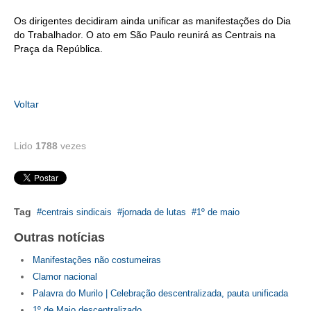
Os dirigentes decidiram ainda unificar as manifestações do Dia
CONTATO
do Trabalhador. O ato em São Paulo reunirá as Centrais na
Praça da República.
CURSOS
ENGENHEIRO EMPREENDEDOR
Voltar
SEESP EDUCAÇÃO
PLATAFORMAS GRATUITAS
Lido
1788
vezes
BENEFÍCIOS
APOSENTADORIA
Tag
centrais sindicais
jornada de lutas
1º de maio
CONVÊNIOS
Outras notícias
PLANO DE SAÚDE
Manifestações não costumeiras
Clamor nacional
SEESPPREV
Palavra do Murilo | Celebração descentralizada, pauta unificada
1º de Maio descentralizado