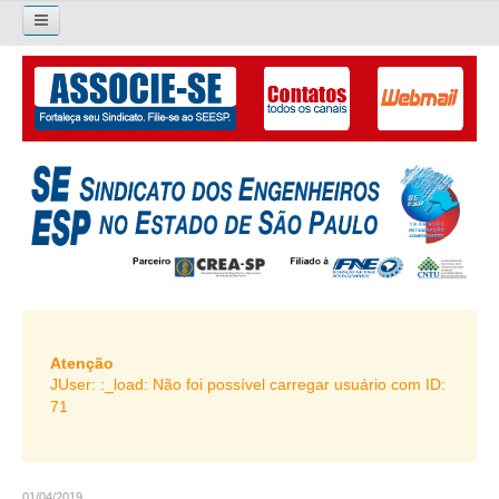
×
Pesquisar...
O SINDICATO
APRESENTAÇÃO
PALAVRA DO PRESIDENTE
DIRETORIA
DIRETORIA
LIVRO GESTÃO 2026-2029
Atenção
JUser: :_load: Não foi possível carregar usuário com ID:
SUBSEDES SINDICAIS
71
GALERIA EX-PRESIDENTES
ORGANOGRAMA
01/04/2019