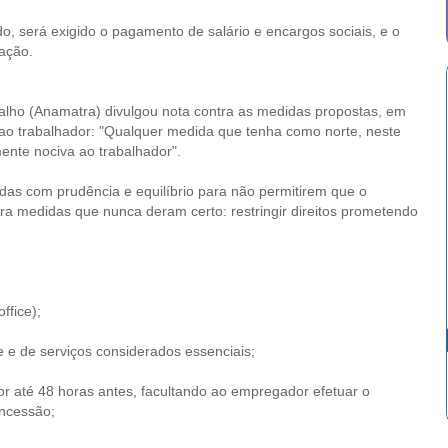
do, será exigido o pagamento de salário e encargos sociais, e o
lação.
alho (Anamatra) divulgou nota contra as medidas propostas, em
 ao trabalhador: "Qualquer medida que tenha como norte, neste
ente nociva ao trabalhador".
as com prudência e equilíbrio para não permitirem que o
ra medidas que nunca deram certo: restringir direitos prometendo
ffice);
 e de serviços considerados essenciais;
dor até 48 horas antes, facultando ao empregador efetuar o
oncessão;