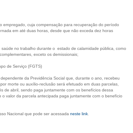
do empregado, cuja compensação para recuperação do período
jornada em até duas horas, desde que não exceda dez horas
e saúde no trabalho durante o estado de calamidade pública, como
 complementares, exceto os demissionais;
mpo de Serviço (FGTS)
ependente da Previdência Social que, durante o ano, recebeu
 por morte ou auxílio-reclusão será efetuado em duas parcelas,
ês de abril, sendo paga juntamente com os benefícios dessa
 e o valor da parcela antecipada paga juntamente com o benefício
esso Nacional que pode ser acessada
neste link
.