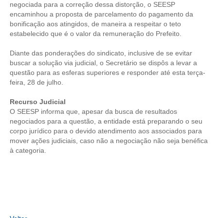
negociada para a correção dessa distorção, o SEESP
encaminhou a proposta de parcelamento do pagamento da
CONTRIBUIÇÕES
bonificação aos atingidos, de maneira a respeitar o teto
estabelecido que é o valor da remuneração do Prefeito.
CONTRIBUIÇÃO ASSISTENCIAL
Diante das ponderações do sindicato, inclusive de se evitar
CONTRIBUIÇÃO ASSOCIATIVA OU ANUIDADE DE SÓCIO
buscar a solução via judicial, o Secretário se dispôs a levar a
questão para as esferas superiores e responder até esta terça-
CONTRIBUIÇÃO SINDICAL URBANA
feira, 28 de julho.
REVISÃO DE APOSENTADORIA
Recurso Judicial
O SEESP informa que, apesar da busca de resultados
FGTS EXPURGOS
negociados para a questão, a entidade está preparando o seu
corpo jurídico para o devido atendimento aos associados para
FGTS CORREÇÃO
mover ações judiciais, caso não a negociação não seja benéfica
à categoria.
LEGISLAÇÃO
LEI 4.950-A/1966 – PISO SALARIAL
LEI 5.194/1966 – REGULAMENTAÇÃO DA PROFISSÃO
LEI 6.496/1977 – ART