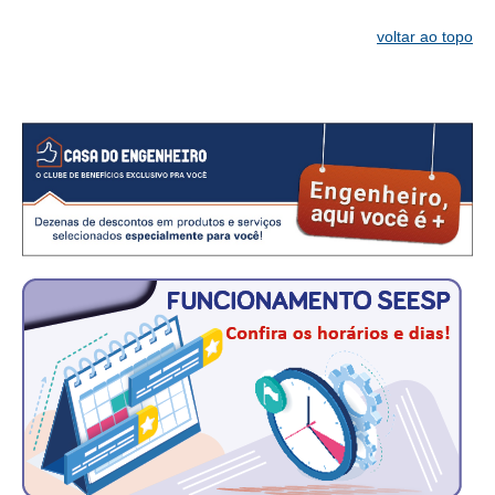
voltar ao topo
CONTATO
CURSOS
ENGENHEIRO EMPREENDEDOR
SEESP EDUCAÇÃO
PLATAFORMAS GRATUITAS
BENEFÍCIOS
APOSENTADORIA
CONVÊNIOS
PLANO DE SAÚDE
SEESPPREV