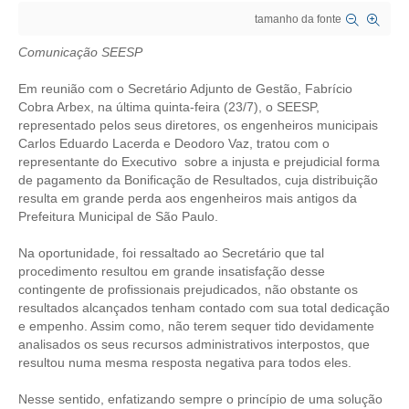
tamanho da fonte
CRESCE BRASIL
Comunicação SEESP
CONSELHO TECNOLÓGICO
Em reunião com o Secretário Adjunto de Gestão, Fabrício
HISTÓRICO E ATUAÇÃO
Cobra Arbex, na última quinta-feira (23/7), o SEESP,
representado pelos seus diretores, os engenheiros municipais
Carlos Eduardo Lacerda e Deodoro Vaz, tratou com o
COMPOSIÇÃO
representante do Executivo sobre a injusta e prejudicial forma
de pagamento da Bonificação de Resultados, cuja distribuição
CONSELHOS ASSESSORES
resulta em grande perda aos engenheiros mais antigos da
Prefeitura Municipal de São Paulo.
PERSONALIDADES DA TECNOLOGIA
Na oportunidade, foi ressaltado ao Secretário que tal
NÚCLEO DA MULHER ENGENHEIRA
procedimento resultou em grande insatisfação desse
contingente de profissionais prejudicados, não obstante os
TRANSPARÊNCIA
resultados alcançados tenham contado com sua total dedicação
e empenho. Assim como, não terem sequer tido devidamente
JURÍDICO
analisados os seus recursos administrativos interpostos, que
resultou numa mesma resposta negativa para todos eles.
CONSULTORIA
Nesse sentido, enfatizando sempre o princípio de uma solução
ACORDOS, CONVENÇÕES E DISSÍDIOS