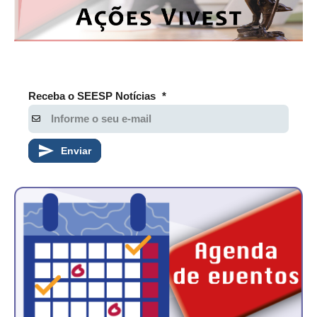
PUBLICAÇÕES
PUBLICIDADE
MANUAL DE REDAÇÃO
RELEASES
Receba o SEESP Notícias
*
CONTATO
CADASTRO
Enviar
ASSOCIE-SE
ATUALIZAÇÃO CADASTRAL
NÚCLEO JOVEM