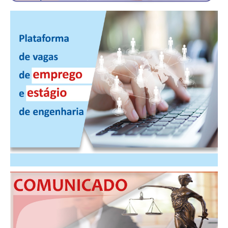
CONSÓRCIOS
CAMPANHAS SALARIAIS
COMUNICAÇÃO
PALAVRA DO MURILO
NOTÍCIAS
CONTEÚDO ESPECIAL
JORNAL DO ENGENHEIRO
AGENDA
SEESP NOTÍCIAS
NOTÍCIAS NO WHATSAPP
FOTOS