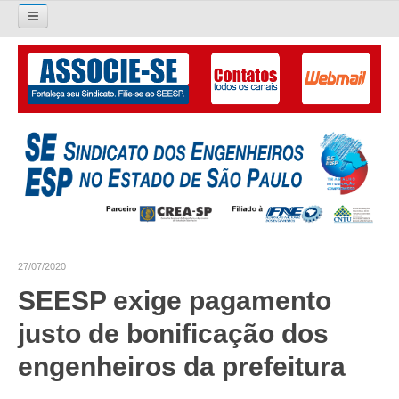
Pesquisar...
O SINDICATO
APRESENTAÇÃO
PALAVRA DO PRESIDENTE
DIRETORIA
DIRETORIA
27/07/2020
LIVRO GESTÃO 2026-2029
SEESP exige pagamento
SUBSEDES SINDICAIS
justo de bonificação dos
GALERIA EX-PRESIDENTES
engenheiros da prefeitura
ORGANOGRAMA