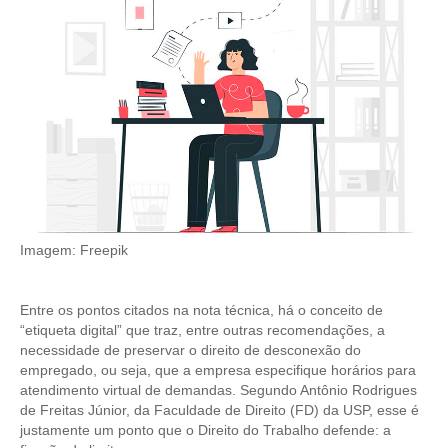
CONTRIBUIÇÕES
CONTRIBUIÇÃO ASSISTENCIAL
CONTRIBUIÇÃO ASSOCIATIVA OU ANUIDADE DE SÓCIO
CONTRIBUIÇÃO SINDICAL URBANA
REVISÃO DE APOSENTADORIA
FGTS EXPURGOS
Imagem: Freepik
FGTS CORREÇÃO
Entre os pontos citados na nota técnica, há o conceito de
LEGISLAÇÃO
“etiqueta digital” que traz, entre outras recomendações, a
necessidade de preservar o direito de desconexão do
LEI 4.950-A/1966 – PISO SALARIAL
empregado, ou seja, que a empresa especifique horários para
atendimento virtual de demandas. Segundo Antônio Rodrigues
LEI 5.194/1966 – REGULAMENTAÇÃO DA PROFISSÃO
de Freitas Júnior, da Faculdade de Direito (FD) da USP, esse é
justamente um ponto que o Direito do Trabalho defende: a
LEI 6.496/1977 – ART