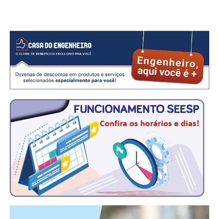
CONSÓRCIOS
CAMPANHAS SALARIAIS
COMUNICAÇÃO
PALAVRA DO MURILO
NOTÍCIAS
CONTEÚDO ESPECIAL
JORNAL DO ENGENHEIRO
AGENDA
SEESP NOTÍCIAS
NOTÍCIAS NO WHATSAPP
FOTOS