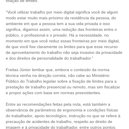
fixação de limites.
RES 1.002/2002 – CÓDIGO DE ÉTICA
“Você utilizar trabalho por meio digital significa você de algum
modo estar muito mais próximo da residência da pessoa, do
HOMOLOGAÇÕES
ambiente em que a pessoa tem a sua vida privada e isso
significa, digamos assim, uma redução das fronteiras entre o
PISO SALARIAL
público, o profissional e o privado. Há a necessidade, no
momento em que você reduz essas fronteiras por meio digital,
FIQUE POR DENTRO
de que você fixe claramente os limites para que esse recurso
de aproveitamento do trabalho não seja invasivo da privacidade
OPORTUNIDADES
e dos direitos de personalidade do trabalhador.”
Freitas Júnior lembar que, embora o conteúdo da norma
APRESENTAÇÃO
técnica venha na direção correta, não cabe ao Ministério
Público do Trabalho legislar sobre a fixação de limites para a
EMPREGO E ESTÁGIO
prestação de trabalho presencial ou remoto, mas sim fiscalizar
e propor ações com base em normas preexistentes.
CARREIRA
Entre as recomendações feitas pela nota, está também a
AUTÔNOMOS E SERVIÇOS
observância de parâmetros de ergonomia e condições físicas
do trabalhador, apoio tecnológico, instrução no que se refere à
NEWSLETTER
precaução de acidentes de trabalho, respeito ao direito de
imagem e à privacidade do trabalhador, entre outros pontos.
GUIA DAS ENGENHARIAS