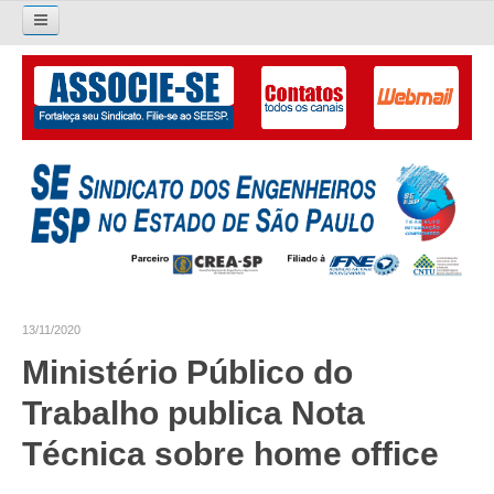
Pesquisar...
O SINDICATO
APRESENTAÇÃO
PALAVRA DO PRESIDENTE
DIRETORIA
DIRETORIA
13/11/2020
LIVRO GESTÃO 2026-2029
Ministério Público do
SUBSEDES SINDICAIS
Trabalho publica Nota
GALERIA EX-PRESIDENTES
Técnica sobre home office
ORGANOGRAMA