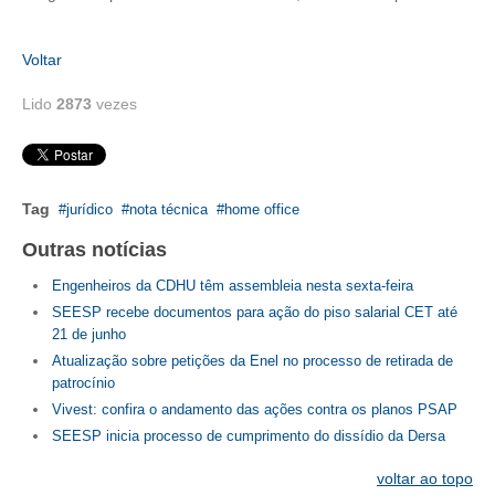
CONTATO
Voltar
CURSOS
Lido
2873
vezes
ENGENHEIRO EMPREENDEDOR
SEESP EDUCAÇÃO
Tag
jurídico
nota técnica
home office
PLATAFORMAS GRATUITAS
Outras notícias
BENEFÍCIOS
Engenheiros da CDHU têm assembleia nesta sexta-feira
SEESP recebe documentos para ação do piso salarial CET até
APOSENTADORIA
21 de junho
CONVÊNIOS
Atualização sobre petições da Enel no processo de retirada de
patrocínio
PLANO DE SAÚDE
Vivest: confira o andamento das ações contra os planos PSAP
SEESP inicia processo de cumprimento do dissídio da Dersa
SEESPPREV
voltar ao topo