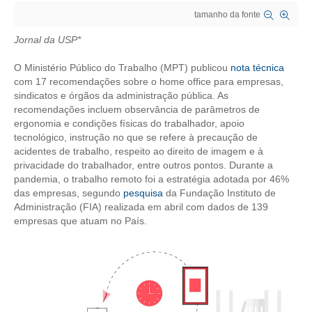
tamanho da fonte
CRESCE BRASIL
Jornal da USP*
CONSELHO TECNOLÓGICO
O Ministério Público do Trabalho (MPT) publicou
nota técnica
HISTÓRICO E ATUAÇÃO
com 17 recomendações sobre o home office para empresas,
sindicatos e órgãos da administração pública. As
recomendações incluem observância de parâmetros de
COMPOSIÇÃO
ergonomia e condições físicas do trabalhador, apoio
tecnológico, instrução no que se refere à precaução de
CONSELHOS ASSESSORES
acidentes de trabalho, respeito ao direito de imagem e à
privacidade do trabalhador, entre outros pontos. Durante a
PERSONALIDADES DA TECNOLOGIA
pandemia, o trabalho remoto foi a estratégia adotada por 46%
das empresas, segundo
pesquisa
da Fundação Instituto de
NÚCLEO DA MULHER ENGENHEIRA
Administração (FIA) realizada em abril com dados de 139
empresas que atuam no País.
TRANSPARÊNCIA
JURÍDICO
CONSULTORIA
ACORDOS, CONVENÇÕES E DISSÍDIOS