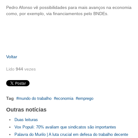
Pedro Afonso vê possibilidades para mais avanços na economia
RES 1.002/2002 – CÓDIGO DE ÉTICA
como, por exemplo, via financiamentos pelo BNDEs.
HOMOLOGAÇÕES
PISO SALARIAL
FIQUE POR DENTRO
Voltar
OPORTUNIDADES
Lido
944
vezes
APRESENTAÇÃO
EMPREGO E ESTÁGIO
Tag
mundo do trabalho
economia
emprego
CARREIRA
Outras notícias
AUTÔNOMOS E SERVIÇOS
Duas leituras
NEWSLETTER
Vox Populi: 70% avaliam que sindicatos são importantes
Palavra do Murilo | A luta crucial em defesa do trabalho decente
GUIA DAS ENGENHARIAS