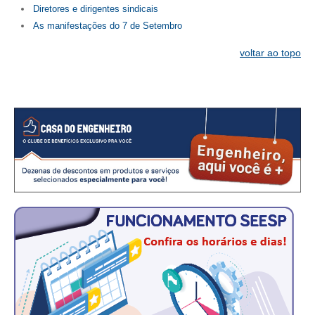
Diretores e dirigentes sindicais
As manifestações do 7 de Setembro
CONTATO
voltar ao topo
CURSOS
ENGENHEIRO EMPREENDEDOR
SEESP EDUCAÇÃO
PLATAFORMAS GRATUITAS
BENEFÍCIOS
APOSENTADORIA
CONVÊNIOS
PLANO DE SAÚDE
SEESPPREV