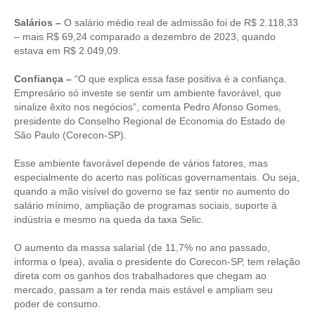
Salários –
O salário médio real de admissão foi de R$ 2.118,33
CONTRIBUIÇÕES
– mais R$ 69,24 comparado a dezembro de 2023, quando
estava em R$ 2.049,09.
CONTRIBUIÇÃO ASSISTENCIAL
Confiança –
“O que explica essa fase positiva é a confiança.
CONTRIBUIÇÃO ASSOCIATIVA OU ANUIDADE DE SÓCIO
Empresário só investe se sentir um ambiente favorável, que
sinalize êxito nos negócios”, comenta Pedro Afonso Gomes,
CONTRIBUIÇÃO SINDICAL URBANA
presidente do Conselho Regional de Economia do Estado de
São Paulo (Corecon-SP).
REVISÃO DE APOSENTADORIA
Esse ambiente favorável depende de vários fatores, mas
FGTS EXPURGOS
especialmente do acerto nas políticas governamentais. Ou seja,
quando a mão visível do governo se faz sentir no aumento do
FGTS CORREÇÃO
salário mínimo, ampliação de programas sociais, suporte à
indústria e mesmo na queda da taxa Selic.
LEGISLAÇÃO
O aumento da massa salarial (de 11,7% no ano passado,
LEI 4.950-A/1966 – PISO SALARIAL
informa o Ipea), avalia o presidente do Corecon-SP, tem relação
direta com os ganhos dos trabalhadores que chegam ao
LEI 5.194/1966 – REGULAMENTAÇÃO DA PROFISSÃO
mercado, passam a ter renda mais estável e ampliam seu
poder de consumo.
LEI 6.496/1977 – ART