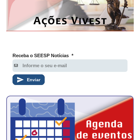
PUBLICAÇÕES
PUBLICIDADE
MANUAL DE REDAÇÃO
RELEASES
CONTATO
Receba o SEESP Notícias
*
CADASTRO
ASSOCIE-SE
Enviar
ATUALIZAÇÃO CADASTRAL
NÚCLEO JOVEM