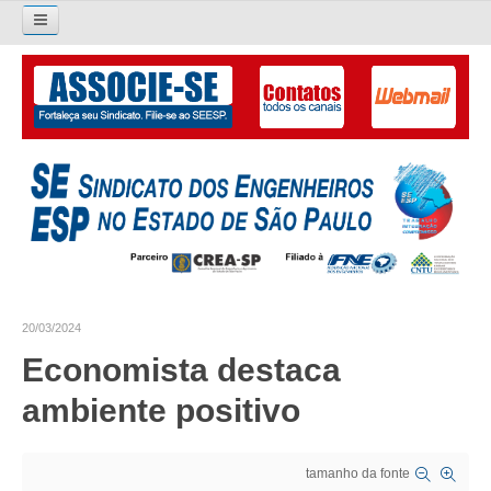
Pesquisar...
O SINDICATO
APRESENTAÇÃO
PALAVRA DO PRESIDENTE
DIRETORIA
DIRETORIA
20/03/2024
LIVRO GESTÃO 2026-2029
Economista destaca
SUBSEDES SINDICAIS
ambiente positivo
GALERIA EX-PRESIDENTES
tamanho da fonte
ORGANOGRAMA