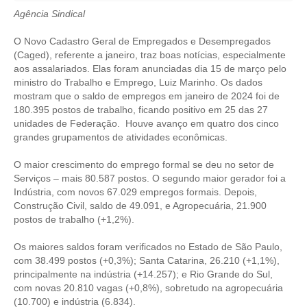
Agência Sindical
CRESCE BRASIL
O Novo Cadastro Geral de Empregados e Desempregados
CONSELHO TECNOLÓGICO
(Caged), referente a janeiro, traz boas notícias, especialmente
aos assalariados. Elas foram anunciadas dia 15 de março pelo
HISTÓRICO E ATUAÇÃO
ministro do Trabalho e Emprego, Luiz Marinho. Os dados
mostram que o saldo de empregos em janeiro de 2024 foi de
COMPOSIÇÃO
180.395 postos de trabalho, ficando positivo em 25 das 27
unidades de Federação. Houve avanço em quatro dos cinco
CONSELHOS ASSESSORES
grandes grupamentos de atividades econômicas.
PERSONALIDADES DA TECNOLOGIA
O maior crescimento do emprego formal se deu no setor de
Serviços – mais 80.587 postos. O segundo maior gerador foi a
Indústria, com novos 67.029 empregos formais. Depois,
NÚCLEO DA MULHER ENGENHEIRA
Construção Civil, saldo de 49.091, e Agropecuária, 21.900
postos de trabalho (+1,2%).
TRANSPARÊNCIA
Os maiores saldos foram verificados no Estado de São Paulo,
JURÍDICO
com 38.499 postos (+0,3%); Santa Catarina, 26.210 (+1,1%),
principalmente na indústria (+14.257); e Rio Grande do Sul,
CONSULTORIA
com novas 20.810 vagas (+0,8%), sobretudo na agropecuária
(10.700) e indústria (6.834).
ACORDOS, CONVENÇÕES E DISSÍDIOS