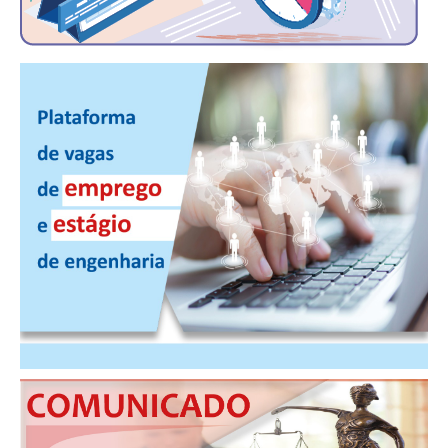
CONSÓRCIOS
CAMPANHAS SALARIAIS
COMUNICAÇÃO
PALAVRA DO MURILO
NOTÍCIAS
CONTEÚDO ESPECIAL
JORNAL DO ENGENHEIRO
AGENDA
SEESP NOTÍCIAS
NOTÍCIAS NO WHATSAPP
FOTOS