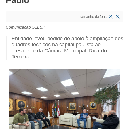
Paulo
CRESCE BRASIL
tamanho da fonte
CONSELHO TECNOLÓGICO
Comunicação SEESP
HISTÓRICO E ATUAÇÃO
Entidade levou pedido de apoio à ampliação dos
quadros técnicos na capital paulista ao
COMPOSIÇÃO
presidente da Câmara Municipal, Ricardo
Teixeira
CONSELHOS ASSESSORES
PERSONALIDADES DA TECNOLOGIA
NÚCLEO DA MULHER ENGENHEIRA
TRANSPARÊNCIA
JURÍDICO
CONSULTORIA
ACORDOS, CONVENÇÕES E DISSÍDIOS