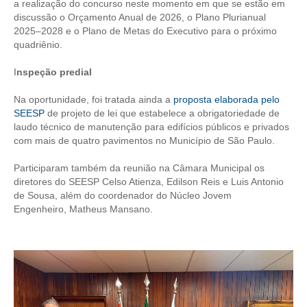
a realização do concurso neste momento em que se estão em
discussão o Orçamento Anual de 2026, o Plano Plurianual
CONTATO
2025–2028 e o Plano de Metas do Executivo para o próximo
quadriênio.
CURSOS
I
nspeção predial
ENGENHEIRO EMPREENDEDOR
Na oportunidade, foi tratada ainda a
proposta elaborada pelo
SEESP EDUCAÇÃO
SEESP
de projeto de lei que estabelece a obrigatoriedade de
laudo técnico de manutenção para edifícios públicos e privados
PLATAFORMAS GRATUITAS
com mais de quatro pavimentos no Município de São Paulo.
BENEFÍCIOS
Participaram também da reunião na Câmara Municipal os
diretores do SEESP Celso Atienza, Edilson Reis e Luis Antonio
APOSENTADORIA
de Sousa, além do coordenador do Núcleo Jovem
Engenheiro, Matheus Mansano.
CONVÊNIOS
PLANO DE SAÚDE
SEESPPREV