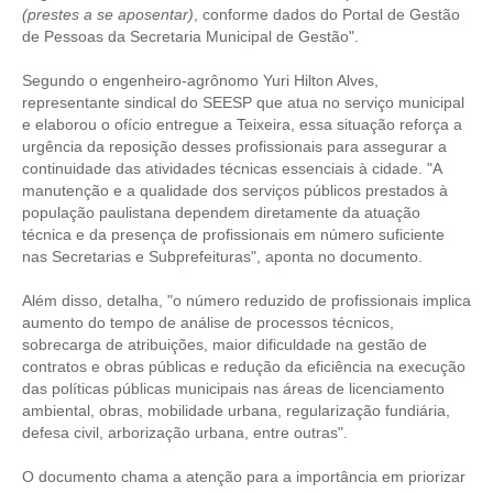
(prestes a se aposentar)
, conforme dados do Portal de Gestão
de Pessoas da Secretaria Municipal de Gestão".
RES 1.002/2002 – CÓDIGO DE ÉTICA
Segundo o engenheiro-agrônomo Yuri Hilton Alves,
HOMOLOGAÇÕES
representante sindical do SEESP que atua no serviço municipal
e elaborou o ofício entregue a Teixeira, essa situação reforça a
PISO SALARIAL
urgência da reposição desses profissionais para assegurar a
continuidade das atividades técnicas essenciais à cidade. "A
FIQUE POR DENTRO
manutenção e a qualidade dos serviços públicos prestados à
população paulistana dependem diretamente da atuação
OPORTUNIDADES
técnica e da presença de profissionais em número suficiente
nas Secretarias e Subprefeituras", aponta no documento.
APRESENTAÇÃO
Além disso, detalha, "o número reduzido de profissionais implica
EMPREGO E ESTÁGIO
aumento do tempo de análise de processos técnicos,
sobrecarga de atribuições, maior dificuldade na gestão de
CARREIRA
contratos e obras públicas e redução da eficiência na execução
das políticas públicas municipais nas áreas de licenciamento
AUTÔNOMOS E SERVIÇOS
ambiental, obras, mobilidade urbana, regularização fundiária,
defesa civil, arborização urbana, entre outras".
NEWSLETTER
O documento chama a atenção para a importância em priorizar
GUIA DAS ENGENHARIAS