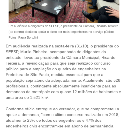
CONTRIBUIÇÕES
CONTRIBUIÇÃO ASSISTENCIAL
Em audiência a dirigentes do SEESP, o presidente da Câmara, Ricardo Teixeira
(ao centro) declarou apoiar o pleito por mais engenheiros no serviço público.
CONTRIBUIÇÃO ASSOCIATIVA OU ANUIDADE DE SÓCIO
Fotos: Paula Bortolini
CONTRIBUIÇÃO SINDICAL URBANA
Em audiência realizada na sexta-feira (31/10), o presidente do
SEESP, Murilo Pinheiro, acompanhado de dirigentes da
REVISÃO DE APOSENTADORIA
entidade, levou ao presidente da Câmara Municipal, Ricardo
Teixeira, a reivindicação para que seja realizado concurso
FGTS EXPURGOS
público para a ampliação do quadro de engenheiros na
Prefeitura de São Paulo, medida essencial para que a
população seja atendida adequadamente. Atualmente, são 528
FGTS CORREÇÃO
profissionais, contingente absolutamente insuficiente para as
demandas da metrópole com quase 12 milhões de habitantes e
LEGISLAÇÃO
uma área de 1.521 km².
LEI 4.950-A/1966 – PISO SALARIAL
Conforme ofício entregue ao vereador, que se comprometeu a
apoiar a demanda, "com o último concurso realizado em 2018,
LEI 5.194/1966 – REGULAMENTAÇÃO DA PROFISSÃO
atualmente 23% de todos os engenheiros e 47% dos
engenheiros civis encontram-se em abono de permanência
LEI 6.496/1977 – ART