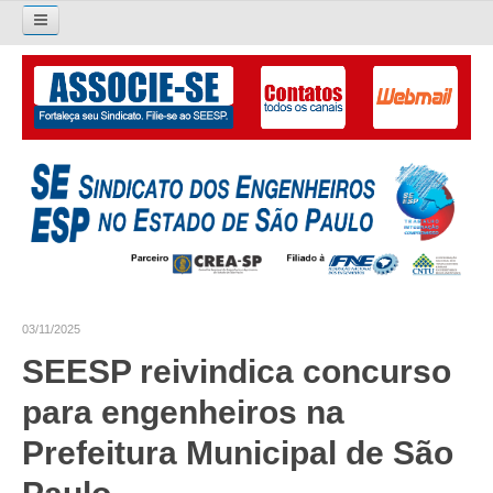
Pesquisar...
O SINDICATO
APRESENTAÇÃO
PALAVRA DO PRESIDENTE
DIRETORIA
DIRETORIA
03/11/2025
LIVRO GESTÃO 2026-2029
SEESP reivindica concurso
SUBSEDES SINDICAIS
para engenheiros na
GALERIA EX-PRESIDENTES
Prefeitura Municipal de São
ORGANOGRAMA