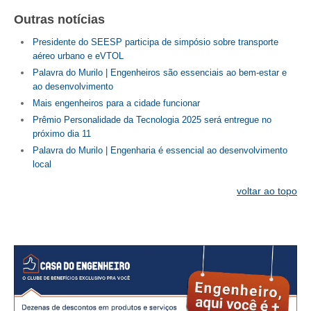
PUBLICAÇÕES
Outras notícias
PUBLICIDADE
Presidente do SEESP participa de simpósio sobre transporte
aéreo urbano e eVTOL
MANUAL DE REDAÇÃO
Palavra do Murilo | Engenheiros são essenciais ao bem-estar e
ao desenvolvimento
RELEASES
Mais engenheiros para a cidade funcionar
CONTATO
Prêmio Personalidade da Tecnologia 2025 será entregue no
próximo dia 11
CADASTRO
Palavra do Murilo | Engenharia é essencial ao desenvolvimento
local
ASSOCIE-SE
voltar ao topo
ATUALIZAÇÃO CADASTRAL
NÚCLEO JOVEM