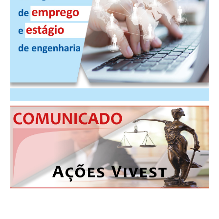
CONSÓRCIOS
CAMPANHAS SALARIAIS
COMUNICAÇÃO
PALAVRA DO MURILO
NOTÍCIAS
CONTEÚDO ESPECIAL
JORNAL DO ENGENHEIRO
AGENDA
SEESP NOTÍCIAS
NOTÍCIAS NO WHATSAPP
FOTOS