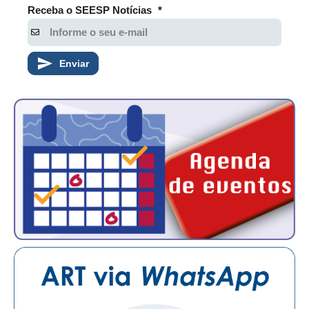
PUBLICAÇÕES
Receba o SEESP Notícias
*
PUBLICIDADE
MANUAL DE REDAÇÃO
Enviar
RELEASES
CONTATO
CADASTRO
ASSOCIE-SE
ATUALIZAÇÃO CADASTRAL
NÚCLEO JOVEM