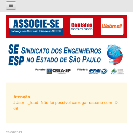
×
Pesquisar...
O SINDICATO
APRESENTAÇÃO
PALAVRA DO PRESIDENTE
DIRETORIA
DIRETORIA
LIVRO GESTÃO 2026-2029
Atenção
JUser: :_load: Não foi possível carregar usuário com ID:
SUBSEDES SINDICAIS
69
GALERIA EX-PRESIDENTES
ORGANOGRAMA
26/06/2013