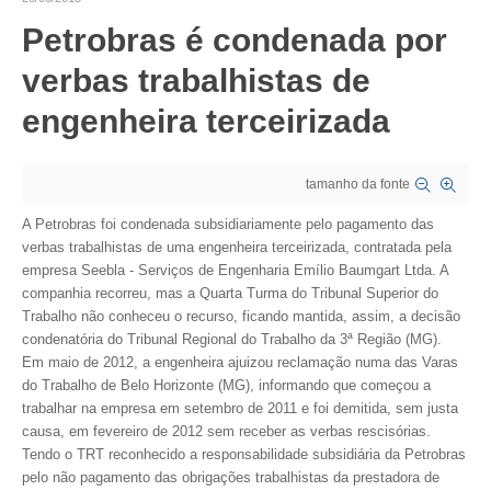
Petrobras é condenada por
CRESCE BRASIL
verbas trabalhistas de
CONSELHO TECNOLÓGICO
engenheira terceirizada
HISTÓRICO E ATUAÇÃO
COMPOSIÇÃO
tamanho da fonte
CONSELHOS ASSESSORES
A Petrobras foi condenada subsidiariamente pelo pagamento das
verbas trabalhistas de uma engenheira terceirizada, contratada pela
PERSONALIDADES DA TECNOLOGIA
empresa Seebla - Serviços de Engenharia Emílio Baumgart Ltda. A
companhia recorreu, mas a Quarta Turma do Tribunal Superior do
NÚCLEO DA MULHER ENGENHEIRA
Trabalho não conheceu o recurso, ficando mantida, assim, a decisão
condenatória do Tribunal Regional do Trabalho da 3ª Região (MG).
TRANSPARÊNCIA
Em maio de 2012, a engenheira ajuizou reclamação numa das Varas
do Trabalho de Belo Horizonte (MG), informando que começou a
JURÍDICO
trabalhar na empresa em setembro de 2011 e foi demitida, sem justa
causa, em fevereiro de 2012 sem receber as verbas rescisórias.
CONSULTORIA
Tendo o TRT reconhecido a responsabilidade subsidiária da Petrobras
pelo não pagamento das obrigações trabalhistas da prestadora de
ACORDOS, CONVENÇÕES E DISSÍDIOS