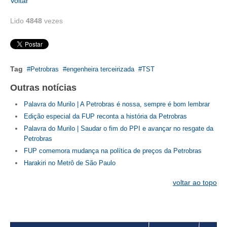
Voltar
RES 1.002/2002 – CÓDIGO DE ÉTICA
Lido
4848
vezes
HOMOLOGAÇÕES
PISO SALARIAL
Tag
Petrobras
engenheira terceirizada
TST
FIQUE POR DENTRO
Outras notícias
OPORTUNIDADES
Palavra do Murilo | A Petrobras é nossa, sempre é bom lembrar
Edição especial da FUP reconta a história da Petrobras
APRESENTAÇÃO
Palavra do Murilo | Saudar o fim do PPI e avançar no resgate da
Petrobras
EMPREGO E ESTÁGIO
FUP comemora mudança na política de preços da Petrobras
Harakiri no Metrô de São Paulo
CARREIRA
voltar ao topo
AUTÔNOMOS E SERVIÇOS
NEWSLETTER
GUIA DAS ENGENHARIAS