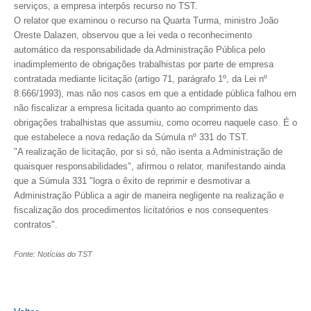
serviços, a empresa interpôs recurso no TST.
O relator que examinou o recurso na Quarta Turma, ministro João
CONTRIBUIÇÕES
Oreste Dalazen, observou que a lei veda o reconhecimento
automático da responsabilidade da Administração Pública pelo
CONTRIBUIÇÃO ASSISTENCIAL
inadimplemento de obrigações trabalhistas por parte de empresa
contratada mediante licitação (artigo 71, parágrafo 1º, da Lei nº
CONTRIBUIÇÃO ASSOCIATIVA OU ANUIDADE DE SÓCIO
8.666/1993), mas não nos casos em que a entidade pública falhou em
não fiscalizar a empresa licitada quanto ao comprimento das
CONTRIBUIÇÃO SINDICAL URBANA
obrigações trabalhistas que assumiu, como ocorreu naquele caso. É o
que estabelece a nova redação da Súmula nº 331 do TST.
REVISÃO DE APOSENTADORIA
"A realização de licitação, por si só, não isenta a Administração de
quaisquer responsabilidades", afirmou o relator, manifestando ainda
FGTS EXPURGOS
que a Súmula 331 "logra o êxito de reprimir e desmotivar a
FGTS CORREÇÃO
Administração Pública a agir de maneira negligente na realização e
fiscalização dos procedimentos licitatórios e nos consequentes
LEGISLAÇÃO
contratos".
LEI 4.950-A/1966 – PISO SALARIAL
Fonte: Notícias do TST
LEI 5.194/1966 – REGULAMENTAÇÃO DA PROFISSÃO
LEI 6.496/1977 – ART