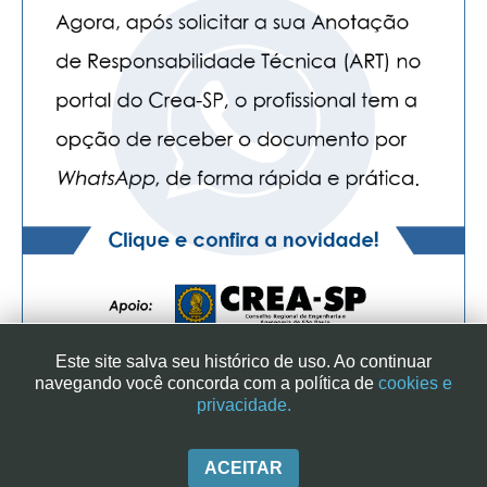
Este site salva seu histórico de uso. Ao continuar
navegando você concorda com a política de
cookies e
privacidade.
SINDICATO DOS ENGENHEIROS NO ESTADO DE SÃO PAULO
| RUA GENEBRA, 25 - CEP 01316-901 - SÃO PAULO/SP - BRASIL
|+ 55 (11) 3113-2600
ACEITAR