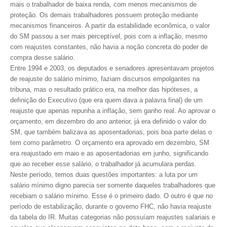
mais o trabalhador de baixa renda, com menos mecanismos de
proteção. Os demais trabalhadores possuem proteção mediante
CONTRIBUIÇÕES
mecanismos financeiros. A partir da estabilidade econômica, o valor
do SM passou a ser mais perceptível, pois com a inflação, mesmo
CONTRIBUIÇÃO ASSISTENCIAL
com reajustes constantes, não havia a noção concreta do poder de
compra desse salário.
CONTRIBUIÇÃO ASSOCIATIVA OU ANUIDADE DE SÓCIO
Entre 1994 e 2003, os deputados e senadores apresentavam projetos
de reajuste do salário mínimo, faziam discursos empolgantes na
CONTRIBUIÇÃO SINDICAL URBANA
tribuna, mas o resultado prático era, na melhor das hipóteses, a
definição do Executivo (que era quem dava a palavra final) de um
REVISÃO DE APOSENTADORIA
reajuste que apenas repunha a inflação, sem ganho real. Ao aprovar o
orçamento, em dezembro do ano anterior, já era definido o valor do
FGTS EXPURGOS
SM, que também balizava as aposentadorias, pois boa parte delas o
FGTS CORREÇÃO
tem como parâmetro. O orçamento era aprovado em dezembro, SM
era reajustado em maio e as aposentadorias em junho, significando
LEGISLAÇÃO
que ao receber esse salário, o trabalhador já acumulara perdas.
Neste período, temos duas questões importantes: a luta por um
LEI 4.950-A/1966 – PISO SALARIAL
salário mínimo digno parecia ser somente daqueles trabalhadores que
recebiam o salário mínimo. Esse é o primeiro dado. O outro é que no
LEI 5.194/1966 – REGULAMENTAÇÃO DA PROFISSÃO
período de estabilização, durante o governo FHC, não havia reajuste
da tabela do IR. Muitas categorias não possuíam reajustes salariais e
LEI 6.496/1977 – ART