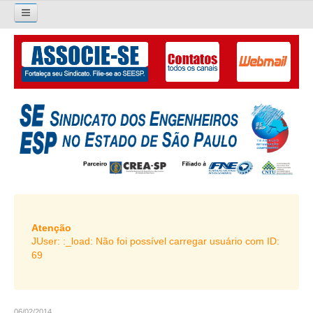
×
Pesquisar...
O SINDICATO
APRESENTAÇÃO
PALAVRA DO PRESIDENTE
DIRETORIA
DIRETORIA
LIVRO GESTÃO 2026-2029
Atenção
JUser: :_load: Não foi possível carregar usuário com ID:
SUBSEDES SINDICAIS
69
GALERIA EX-PRESIDENTES
ORGANOGRAMA
06/02/2014