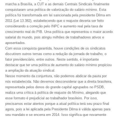
marcha a Brasília, a CUT e as demais Centrais Sindicais finalmente
conquistaram uma política de valorização do salário mínimo. Esta
CONTATO
política foi transformada em lei sancionada pela presidente Dilma em
2011 (Lei 13.382), estabelecendo que o reajuste deveria ser feito
CURSOS
considerando a correção pelo INPC e aumento real pela taxa de
crescimento real do PIB. Uma política que representou o maior acordo
ENGENHEIRO EMPREENDEDOR
salarial do mundo, pois atingiu milhões de trabalhadores ativos e
SEESP EDUCAÇÃO
aposentados.
Com essa conquista garantida, houve condições de os sindicatos
PLATAFORMAS GRATUITAS
discutirem outros temas como a redução da jornada de trabalho, o
fator previdenciário, entre outros. Neste sentido, é importante
BENEFÍCIOS
destacar que ter uma política de aumento do salário mínimo propiciou
a ampliação da atuação sindical.
APOSENTADORIA
Nesse momento da conjuntura, não podemos abdicar da pauta por
nós estabelecida. Não devemos desconsiderar que a direita brasileira,
CONVÊNIOS
representada pelos donos do grande capital agrupados no PSDB,
realiza uma crítica à política de reajuste do Mínimo, alegando que
PLANO DE SAÚDE
esse formato é prejudicial ao trabalhador brasileiro. Por isso,
precisamos estar atentos porque a atual política terá seu prazo final
SEESPPREV
agora, pois a lei aplicada pela Presidente Dilma é válida apenas para
seu mandato e se encerra em 2014. Isso significa que novamente