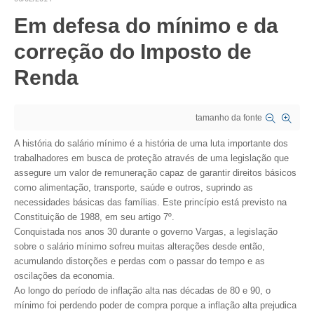
Em defesa do mínimo e da
CRESCE BRASIL
correção do Imposto de
CONSELHO TECNOLÓGICO
Renda
HISTÓRICO E ATUAÇÃO
COMPOSIÇÃO
tamanho da fonte
CONSELHOS ASSESSORES
A história do salário mínimo é a história de uma luta importante dos
trabalhadores em busca de proteção através de uma legislação que
PERSONALIDADES DA TECNOLOGIA
assegure um valor de remuneração capaz de garantir direitos básicos
como alimentação, transporte, saúde e outros, suprindo as
NÚCLEO DA MULHER ENGENHEIRA
necessidades básicas das famílias. Este princípio está previsto na
Constituição de 1988, em seu artigo 7º.
TRANSPARÊNCIA
Conquistada nos anos 30 durante o governo Vargas, a legislação
sobre o salário mínimo sofreu muitas alterações desde então,
JURÍDICO
acumulando distorções e perdas com o passar do tempo e as
oscilações da economia.
CONSULTORIA
Ao longo do período de inflação alta nas décadas de 80 e 90, o
mínimo foi perdendo poder de compra porque a inflação alta prejudica
ACORDOS, CONVENÇÕES E DISSÍDIOS