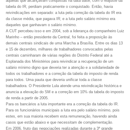
aquelas que alcançavam conquistas na data base, com o reajuste da
tabela do IR, perdiam praticamente o conquistado. Então, havia
RES 1.002/2002 – CÓDIGO DE ÉTICA
reivindicações em separado: a luta pela correção da tabela do IR era
da classe média, que pagava IR; e a luta pelo salário mínimo era
HOMOLOGAÇÕES
daqueles que ganhavam o salário mínimo.
A CUT percebeu isso e em 2004, sob a liderança do companheiro Luiz
PISO SALARIAL
Marinho – então presidente da Central, foi feita a proposição às
demais centrais sindicais de uma Marcha a Brasília. Entre os dias 13
FIQUE POR DENTRO
e 15 de dezembro, milhares de trabalhadores convocados pelas
centrais caminharam de várias regiões do Distrito Federal até a
OPORTUNIDADES
Esplanada dos Ministérios para reivindicar a recuperação de um
salário mínimo digno que deveria ter a atenção e a solidariedade de
APRESENTAÇÃO
todos os trabalhadores e a correção da tabela do imposto de renda
para todos. Uma pauta que deveria unificar toda a classe
EMPREGO E ESTÁGIO
trabalhadora. O Presidente Lula atende uma reivindicação histórica e
anuncia a elevação do SM e a correção em 10% da tabela do imposto
CARREIRA
de renda a partir de 2005.
Para os bancários a luta importante era a correção da tabela do IR.
AUTÔNOMOS E SERVIÇOS
Para os funcionários municipais a luta era pelo salário mínimo, pois
estes, em sua maioria recebem esta remuneração, havendo ainda
NEWSLETTER
casos que estão abaixo e que necessitam de complementação.
Em 2006, fruto das negociações realizadas durante a 3ª grande
GUIA DAS ENGENHARIAS