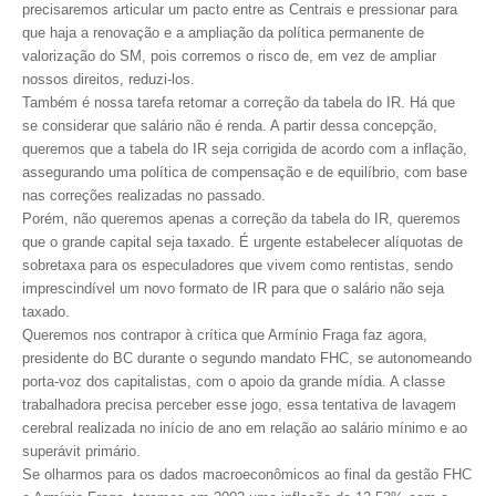
CONSÓRCIOS
precisaremos articular um pacto entre as Centrais e pressionar para
que haja a renovação e a ampliação da política permanente de
CAMPANHAS SALARIAIS
valorização do SM, pois corremos o risco de, em vez de ampliar
nossos direitos, reduzi-los.
COMUNICAÇÃO
Também é nossa tarefa retomar a correção da tabela do IR. Há que
se considerar que salário não é renda. A partir dessa concepção,
PALAVRA DO MURILO
queremos que a tabela do IR seja corrigida de acordo com a inflação,
assegurando uma política de compensação e de equilíbrio, com base
NOTÍCIAS
nas correções realizadas no passado.
Porém, não queremos apenas a correção da tabela do IR, queremos
CONTEÚDO ESPECIAL
que o grande capital seja taxado. É urgente estabelecer alíquotas de
sobretaxa para os especuladores que vivem como rentistas, sendo
JORNAL DO ENGENHEIRO
imprescindível um novo formato de IR para que o salário não seja
taxado.
AGENDA
Queremos nos contrapor à crítica que Armínio Fraga faz agora,
presidente do BC durante o segundo mandato FHC, se autonomeando
SEESP NOTÍCIAS
porta-voz dos capitalistas, com o apoio da grande mídia. A classe
trabalhadora precisa perceber esse jogo, essa tentativa de lavagem
NOTÍCIAS NO WHATSAPP
cerebral realizada no início de ano em relação ao salário mínimo e ao
superávit primário.
FOTOS
Se olharmos para os dados macroeconômicos ao final da gestão FHC