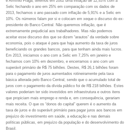
e Armínio Fraga, teremos em 2002 uma inflação de 12,53% com a
PUBLICAÇÕES
Selic fechando o ano em 25% em comparação com os dados de
PUBLICIDADE
2013, fechamos o ano passado com inflação de 5,91% e a Selic em
10%. Os números falam por si e colocam em xeque o discurso do ex-
MANUAL DE REDAÇÃO
presidente do Banco Central. Não queremos inflação, que é
extremamente prejudicial aos trabalhadores. Mas não podemos
RELEASES
aceitar esse discurso dos que se dizem “arautos” da verdade sobre
economia, pois o ataque é para que haja aumento da taxa de juros
CONTATO
beneficiando os grandes bancos, para que tenham ainda mais lucros.
Em 2013, iniciamos o ano com a Selic em 7,25% em janeiro e
CADASTRO
fechamos com 10% em dezembro, e encerramos o ano com um
superávit primário de R$ 75 bilhões. Destes, R$ 26,1 bilhões foram
ASSOCIE-SE
para o pagamento de juros aumentados rotineiramente pela taxa
básica alterada pelo Banco Central, sendo que o acumulado total de
ATUALIZAÇÃO CADASTRAL
juros com o pagamento da dívida público foi de R$ 218 bilhões. Estes
valores poderiam ter sido investidos em infraestrutura e outros itens
NÚCLEO JOVEM
que propiciam mais emprego e renda e, em consequência, gerariam
mais receita. O que os “donos do capital” querem é o aumento da
taxa de juros e do superávit primário para pagar juros aos bancos em
prejuízo do investimento em saúde, a educação e nas demais
políticas públicas, em prejuízo da população e do desenvolvimento do
Brasil.