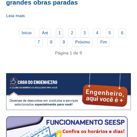
CONSÓRCIOS
grandes obras paradas
CAMPANHAS SALARIAIS
Leia mais
COMUNICAÇÃO
Início
Ant
1
2
3
4
5
6
PALAVRA DO MURILO
7
8
9
Próximo
Fim
NOTÍCIAS
Página 1 de 9
CONTEÚDO ESPECIAL
JORNAL DO ENGENHEIRO
AGENDA
SEESP NOTÍCIAS
NOTÍCIAS NO WHATSAPP
FOTOS