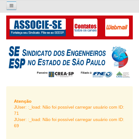
×
Pesquisar...
O SINDICATO
APRESENTAÇÃO
PALAVRA DO PRESIDENTE
DIRETORIA
DIRETORIA
LIVRO GESTÃO 2026-2029
Atenção
JUser: :_load: Não foi possível carregar usuário com ID:
SUBSEDES SINDICAIS
71
JUser: :_load: Não foi possível carregar usuário com ID:
GALERIA EX-PRESIDENTES
69
ORGANOGRAMA