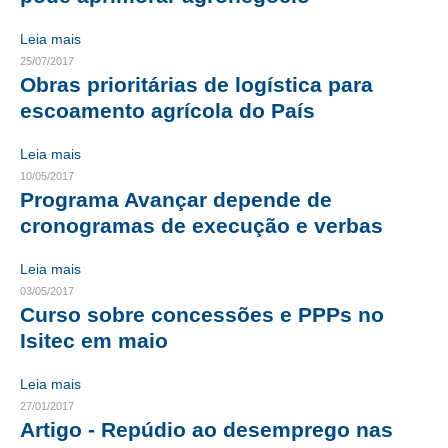
Leia mais
CONTATO
25/07/2017
CURSOS
Obras prioritárias de logística para
escoamento agrícola do País
ENGENHEIRO EMPREENDEDOR
Leia mais
SEESP EDUCAÇÃO
10/05/2017
Programa Avançar depende de
PLATAFORMAS GRATUITAS
cronogramas de execução e verbas
BENEFÍCIOS
Leia mais
APOSENTADORIA
03/05/2017
Curso sobre concessões e PPPs no
CONVÊNIOS
Isitec em maio
PLANO DE SAÚDE
Leia mais
SEESPPREV
27/01/2017
Artigo - Repúdio ao desemprego nas