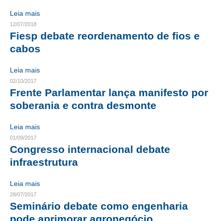
Leia mais
RES 1.002/2002 – CÓDIGO DE ÉTICA
12/07/2018
Fiesp debate reordenamento de fios e
HOMOLOGAÇÕES
cabos
PISO SALARIAL
Leia mais
FIQUE POR DENTRO
02/10/2017
Frente Parlamentar lança manifesto por
OPORTUNIDADES
soberania e contra desmonte
APRESENTAÇÃO
Leia mais
01/09/2017
EMPREGO E ESTÁGIO
Congresso internacional debate
CARREIRA
infraestrutura
AUTÔNOMOS E SERVIÇOS
Leia mais
28/07/2017
NEWSLETTER
Seminário debate como engenharia
pode aprimorar agronegócio
GUIA DAS ENGENHARIAS