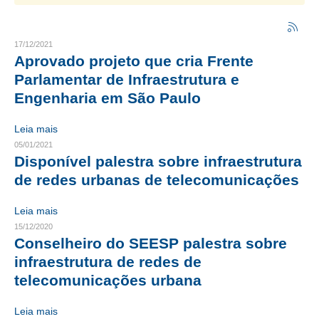
CRESCE BRASIL
17/12/2021
CONSELHO TECNOLÓGICO
Aprovado projeto que cria Frente
Parlamentar de Infraestrutura e
HISTÓRICO E ATUAÇÃO
Engenharia em São Paulo
COMPOSIÇÃO
Leia mais
CONSELHOS ASSESSORES
05/01/2021
Disponível palestra sobre infraestrutura
PERSONALIDADES DA TECNOLOGIA
de redes urbanas de telecomunicações
NÚCLEO DA MULHER ENGENHEIRA
Leia mais
15/12/2020
TRANSPARÊNCIA
Conselheiro do SEESP palestra sobre
JURÍDICO
infraestrutura de redes de
telecomunicações urbana
CONSULTORIA
Leia mais
ACORDOS, CONVENÇÕES E DISSÍDIOS