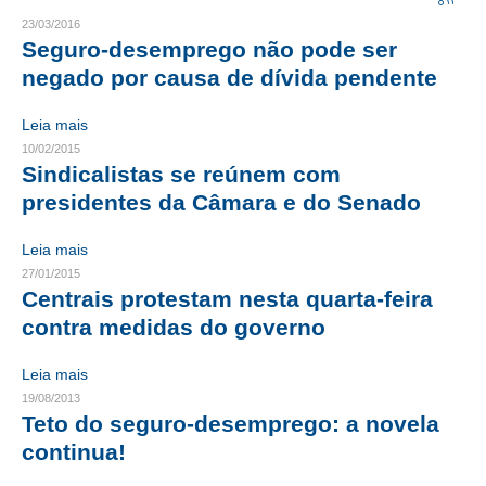
23/03/2016
CRESCE BRASIL
Seguro-desemprego não pode ser
negado por causa de dívida pendente
CONSELHO TECNOLÓGICO
Leia mais
HISTÓRICO E ATUAÇÃO
10/02/2015
Sindicalistas se reúnem com
COMPOSIÇÃO
presidentes da Câmara e do Senado
CONSELHOS ASSESSORES
Leia mais
PERSONALIDADES DA TECNOLOGIA
27/01/2015
Centrais protestam nesta quarta-feira
NÚCLEO DA MULHER ENGENHEIRA
contra medidas do governo
TRANSPARÊNCIA
Leia mais
JURÍDICO
19/08/2013
Teto do seguro-desemprego: a novela
CONSULTORIA
continua!
ACORDOS, CONVENÇÕES E DISSÍDIOS