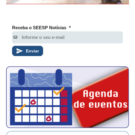
CONTATO
CURSOS
Receba o SEESP Notícias
*
ENGENHEIRO EMPREENDEDOR
SEESP EDUCAÇÃO
Enviar
PLATAFORMAS GRATUITAS
BENEFÍCIOS
APOSENTADORIA
CONVÊNIOS
PLANO DE SAÚDE
SEESPPREV