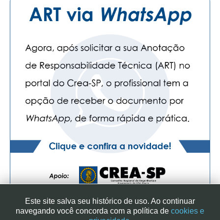
CONSÓRCIOS
CAMPANHAS SALARIAIS
COMUNICAÇÃO
PALAVRA DO MURILO
NOTÍCIAS
CONTEÚDO ESPECIAL
JORNAL DO ENGENHEIRO
AGENDA
SEESP NOTÍCIAS
NOTÍCIAS NO WHATSAPP
Este site salva seu histórico de uso. Ao continuar
FOTOS
navegando você concorda com a política de
cookies e