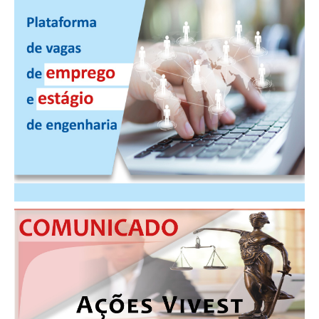
RES 1.002/2002 – CÓDIGO DE ÉTICA
HOMOLOGAÇÕES
PISO SALARIAL
FIQUE POR DENTRO
OPORTUNIDADES
APRESENTAÇÃO
EMPREGO E ESTÁGIO
CARREIRA
AUTÔNOMOS E SERVIÇOS
NEWSLETTER
GUIA DAS ENGENHARIAS