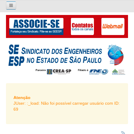
×
Pesquisar...
O SINDICATO
APRESENTAÇÃO
PALAVRA DO PRESIDENTE
DIRETORIA
DIRETORIA
LIVRO GESTÃO 2026-2029
Atenção
JUser: :_load: Não foi possível carregar usuário com ID:
SUBSEDES SINDICAIS
69
GALERIA EX-PRESIDENTES
ORGANOGRAMA