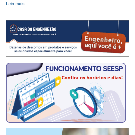
Leia mais
CONTRIBUIÇÕES
CONTRIBUIÇÃO ASSISTENCIAL
CONTRIBUIÇÃO ASSOCIATIVA OU ANUIDADE DE SÓCIO
CONTRIBUIÇÃO SINDICAL URBANA
REVISÃO DE APOSENTADORIA
FGTS EXPURGOS
FGTS CORREÇÃO
LEGISLAÇÃO
LEI 4.950-A/1966 – PISO SALARIAL
LEI 5.194/1966 – REGULAMENTAÇÃO DA PROFISSÃO
LEI 6.496/1977 – ART