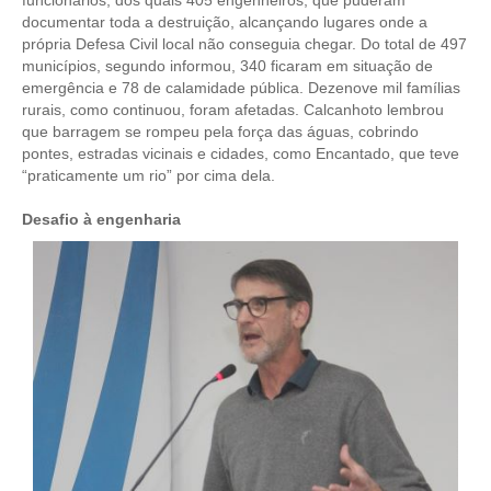
funcionários, dos quais 405 engenheiros, que puderam
documentar toda a destruição, alcançando lugares onde a
RES 1.002/2002 – CÓDIGO DE ÉTICA
própria Defesa Civil local não conseguia chegar. Do total de 497
municípios, segundo informou, 340 ficaram em situação de
HOMOLOGAÇÕES
emergência e 78 de calamidade pública. Dezenove mil famílias
rurais, como continuou, foram afetadas. Calcanhoto lembrou
que barragem se rompeu pela força das águas, cobrindo
PISO SALARIAL
pontes, estradas vicinais e cidades, como Encantado, que teve
“praticamente um rio” por cima dela.
FIQUE POR DENTRO
Desafio à engenharia
OPORTUNIDADES
APRESENTAÇÃO
EMPREGO E ESTÁGIO
CARREIRA
AUTÔNOMOS E SERVIÇOS
NEWSLETTER
GUIA DAS ENGENHARIAS