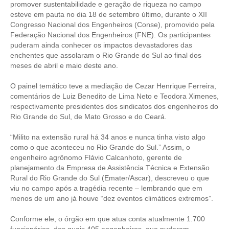
promover sustentabilidade e geração de riqueza no campo
esteve em pauta no dia 18 de setembro último, durante o XII
CONTRIBUIÇÕES
Congresso Nacional dos Engenheiros (Conse), promovido pela
Federação Nacional dos Engenheiros (FNE). Os participantes
CONTRIBUIÇÃO ASSISTENCIAL
puderam ainda conhecer os impactos devastadores das
enchentes que assolaram o Rio Grande do Sul ao final dos
CONTRIBUIÇÃO ASSOCIATIVA OU ANUIDADE DE SÓCIO
meses de abril e maio deste ano.
CONTRIBUIÇÃO SINDICAL URBANA
O painel temático teve a mediação de Cezar Henrique Ferreira,
comentários de Luiz Benedito de Lima Neto e Teodora Ximenes,
REVISÃO DE APOSENTADORIA
respectivamente presidentes dos sindicatos dos engenheiros do
Rio Grande do Sul, de Mato Grosso e do Ceará.
FGTS EXPURGOS
“Milito na extensão rural há 34 anos e nunca tinha visto algo
FGTS CORREÇÃO
como o que aconteceu no Rio Grande do Sul.” Assim, o
engenheiro agrônomo Flávio Calcanhoto, gerente de
LEGISLAÇÃO
planejamento da Empresa de Assistência Técnica e Extensão
Rural do Rio Grande do Sul (Emater/Ascar), descreveu o que
LEI 4.950-A/1966 – PISO SALARIAL
viu no campo após a tragédia recente – lembrando que em
menos de um ano já houve “dez eventos climáticos extremos”.
LEI 5.194/1966 – REGULAMENTAÇÃO DA PROFISSÃO
Conforme ele, o órgão em que atua conta atualmente 1.700
LEI 6.496/1977 – ART