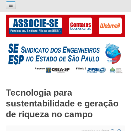
Pesquisar...
O SINDICATO
APRESENTAÇÃO
PALAVRA DO PRESIDENTE
DIRETORIA
DIRETORIA
Tecnologia para
LIVRO GESTÃO 2026-2029
sustentabilidade e geração
SUBSEDES SINDICAIS
de riqueza no campo
GALERIA EX-PRESIDENTES
ORGANOGRAMA