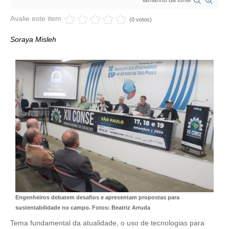
tamanho da fonte
CRESCE BRASIL
Avalie este item
(0 votos)
CONSELHO TECNOLÓGICO
Soraya Misleh
HISTÓRICO E ATUAÇÃO
COMPOSIÇÃO
CONSELHOS ASSESSORES
PERSONALIDADES DA TECNOLOGIA
NÚCLEO DA MULHER ENGENHEIRA
TRANSPARÊNCIA
JURÍDICO
Engenheiros debatem desafios e apresentam propostas para
CONSULTORIA
sustentabilidade no campo. Fotos: Beatriz Arruda
Tema fundamental da atualidade, o uso de tecnologias para
ACORDOS, CONVENÇÕES E DISSÍDIOS