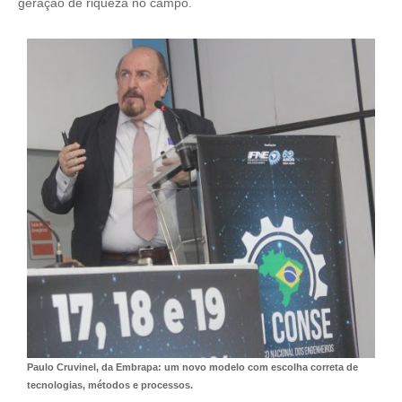
geração de riqueza no campo.
PUBLICAÇÕES
PUBLICIDADE
MANUAL DE REDAÇÃO
RELEASES
CONTATO
CADASTRO
ASSOCIE-SE
ATUALIZAÇÃO CADASTRAL
NÚCLEO JOVEM
Paulo Cruvinel, da Embrapa: um novo modelo com escolha correta de
tecnologias, métodos e processos.