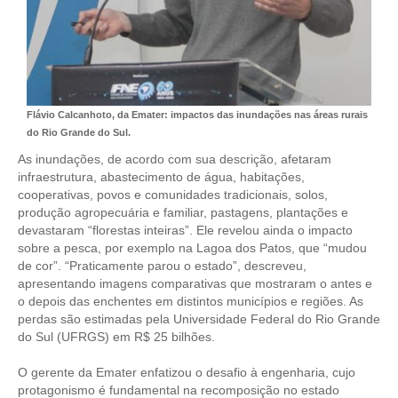
CONTATO
CURSOS
ENGENHEIRO EMPREENDEDOR
Flávio Calcanhoto, da Emater: impactos das inundações nas áreas rurais
do Rio Grande do Sul.
SEESP EDUCAÇÃO
As inundações, de acordo com sua descrição, afetaram
infraestrutura, abastecimento de água, habitações,
PLATAFORMAS GRATUITAS
cooperativas, povos e comunidades tradicionais, solos,
produção agropecuária e familiar, pastagens, plantações e
BENEFÍCIOS
devastaram “florestas inteiras”. Ele revelou ainda o impacto
sobre a pesca, por exemplo na Lagoa dos Patos, que “mudou
APOSENTADORIA
de cor”. “Praticamente parou o estado”, descreveu,
apresentando imagens comparativas que mostraram o antes e
CONVÊNIOS
o depois das enchentes em distintos municípios e regiões. As
perdas são estimadas pela Universidade Federal do Rio Grande
PLANO DE SAÚDE
do Sul (UFRGS) em R$ 25 bilhões.
SEESPPREV
O gerente da Emater enfatizou o desafio à engenharia, cujo
protagonismo é fundamental na recomposição no estado