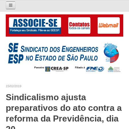
Pesquisar...
O SINDICATO
APRESENTAÇÃO
PALAVRA DO PRESIDENTE
DIRETORIA
DIRETORIA
15/02/2019
LIVRO GESTÃO 2026-2029
Sindicalismo ajusta
SUBSEDES SINDICAIS
preparativos do ato contra a
GALERIA EX-PRESIDENTES
reforma da Previdência, dia
ORGANOGRAMA