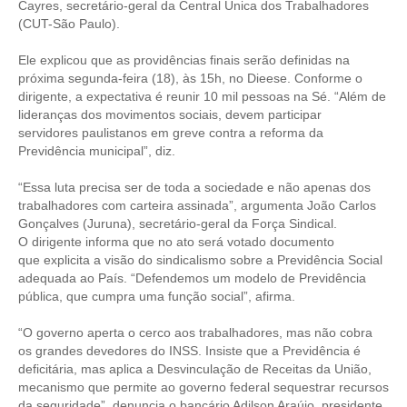
Cayres, secretário-geral da Central Única dos Trabalhadores
(CUT-São Paulo).
CONTRIBUIÇÕES
Ele explicou que as providências finais serão definidas na
CONTRIBUIÇÃO ASSISTENCIAL
próxima segunda-feira (18), às 15h, no Dieese. Conforme o
dirigente, a expectativa é reunir 10 mil pessoas na Sé. “Além de
CONTRIBUIÇÃO ASSOCIATIVA OU ANUIDADE DE SÓCIO
lideranças dos movimentos sociais, devem participar
servidores paulistanos em greve contra a reforma da
CONTRIBUIÇÃO SINDICAL URBANA
Previdência municipal”, diz.
REVISÃO DE APOSENTADORIA
“Essa luta precisa ser de toda a sociedade e não apenas dos
trabalhadores com carteira assinada”, argumenta João Carlos
FGTS EXPURGOS
Gonçalves (Juruna), secretário-geral da Força Sindical.
O dirigente informa que no ato será votado documento
FGTS CORREÇÃO
que explicita a visão do sindicalismo sobre a Previdência Social
adequada ao País. “Defendemos um modelo de Previdência
LEGISLAÇÃO
pública, que cumpra uma função social”, afirma.
LEI 4.950-A/1966 – PISO SALARIAL
“O governo aperta o cerco aos trabalhadores, mas não cobra
os grandes devedores do INSS. Insiste que a Previdência é
LEI 5.194/1966 – REGULAMENTAÇÃO DA PROFISSÃO
deficitária, mas aplica a Desvinculação de Receitas da União,
mecanismo que permite ao governo federal sequestrar recursos
LEI 6.496/1977 – ART
da seguridade”, denuncia o bancário Adilson Araújo, presidente