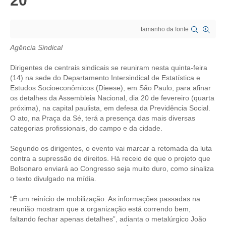
20
CRESCE BRASIL
tamanho da fonte
CONSELHO TECNOLÓGICO
Agência Sindical
HISTÓRICO E ATUAÇÃO
Dirigentes de centrais sindicais se reuniram nesta quinta-feira
(14) na sede do Departamento Intersindical de Estatística e
COMPOSIÇÃO
Estudos Socioeconômicos (Dieese), em São Paulo, para afinar
os detalhes da Assembleia Nacional, dia 20 de fevereiro (quarta
CONSELHOS ASSESSORES
próxima), na capital paulista, em defesa da Previdência Social.
O ato, na Praça da Sé, terá a presença das mais diversas
PERSONALIDADES DA TECNOLOGIA
categorias profissionais, do campo e da cidade.
NÚCLEO DA MULHER ENGENHEIRA
Segundo os dirigentes, o evento vai marcar a retomada da luta
contra a supressão de direitos. Há receio de que o projeto que
TRANSPARÊNCIA
Bolsonaro enviará ao Congresso seja muito duro, como sinaliza
o texto divulgado na mídia.
JURÍDICO
“É um reinício de mobilização. As informações passadas na
CONSULTORIA
reunião mostram que a organização está correndo bem,
faltando fechar apenas detalhes”, adianta o metalúrgico João
ACORDOS, CONVENÇÕES E DISSÍDIOS