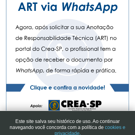
Este site salva seu histórico de uso. Ao continuar
navegando você concorda com a política de
cookies e
privacidade.
SINDICATO DOS ENGENHEIROS NO ESTADO DE SÃO PAULO