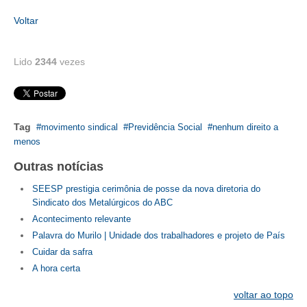
Voltar
CONTATO
CURSOS
Lido
2344
vezes
ENGENHEIRO EMPREENDEDOR
SEESP EDUCAÇÃO
Tag
movimento sindical
Previdência Social
nenhum direito a
PLATAFORMAS GRATUITAS
menos
Outras notícias
BENEFÍCIOS
SEESP prestigia cerimônia de posse da nova diretoria do
APOSENTADORIA
Sindicato dos Metalúrgicos do ABC
Acontecimento relevante
CONVÊNIOS
Palavra do Murilo | Unidade dos trabalhadores e projeto de País
PLANO DE SAÚDE
Cuidar da safra
A hora certa
SEESPPREV
voltar ao topo