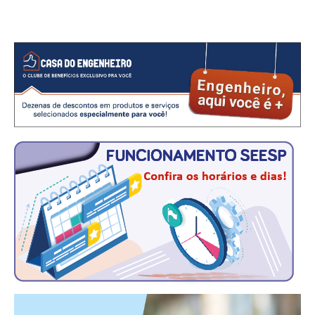
CONSÓRCIOS
CAMPANHAS SALARIAIS
COMUNICAÇÃO
PALAVRA DO MURILO
NOTÍCIAS
CONTEÚDO ESPECIAL
JORNAL DO ENGENHEIRO
AGENDA
SEESP NOTÍCIAS
NOTÍCIAS NO WHATSAPP
FOTOS