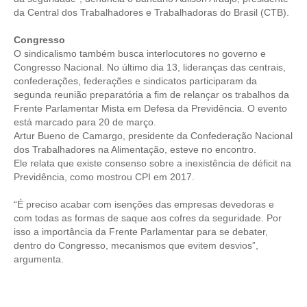
da Central dos Trabalhadores e Trabalhadoras do Brasil (CTB).
RES 1.002/2002 – CÓDIGO DE ÉTICA
Congresso
O sindicalismo também busca interlocutores no governo e
HOMOLOGAÇÕES
Congresso Nacional. No último dia 13, lideranças das centrais,
confederações, federações e sindicatos participaram da
PISO SALARIAL
segunda reunião preparatória a fim de relançar os trabalhos da
Frente Parlamentar Mista em Defesa da Previdência. O evento
FIQUE POR DENTRO
está marcado para 20 de março.
Artur Bueno de Camargo, presidente da Confederação Nacional
OPORTUNIDADES
dos Trabalhadores na Alimentação, esteve no encontro.
Ele relata que existe consenso sobre a inexistência de déficit na
APRESENTAÇÃO
Previdência, como mostrou CPI em 2017.
EMPREGO E ESTÁGIO
“É preciso acabar com isenções das empresas devedoras e
com todas as formas de saque aos cofres da seguridade. Por
CARREIRA
isso a importância da Frente Parlamentar para se debater,
dentro do Congresso, mecanismos que evitem desvios”,
AUTÔNOMOS E SERVIÇOS
argumenta.
NEWSLETTER
GUIA DAS ENGENHARIAS