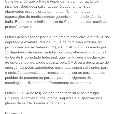
PUBLICAÇÕES
Considerando que o País é dependente da importação de
insumos, Bermudez salienta que já deveriam ter sido
PUBLICIDADE
observados esses alertas do mundo. “Um quinto das
exportações de medicamentos genéricos no mundo são da
MANUAL DE REDAÇÃO
Índia. Entretanto, a Índia importa da China muitas das matérias-
primas”, advertiu.
RELEASES
Outras ações citadas por ele, no âmbito brasileiro, é outro PL do
deputado Alexandre Padilha (PT) e da comissão externa, foi
CONTATO
protocolado na sexta-feira (3/4), o PL 1.462/2020 assinado por
11 deputados de vários partidos políticos, alterando o artigo 71
CADASTRO
da Lei de Propriedade Industrial, que institui que a declaração
de emergência de saúde publica, pela OMS, ou a declaração de
ASSOCIE-SE
emergência pelas autoridades nacionais, sejam suficientes para
a emissão automática de licenças compulsórias para todos os
ATUALIZAÇÃO CADASTRAL
pedidos de patentes ou para as patentes vigentes de
tecnologias utilizadas no enfrentamento da pandemia.
NÚCLEO JOVEM
Outro PL (1.543/2020), da deputada federal Alice Portugal
(PCDoB), e farmacêutica, proíbe reajustes e suspensão dos
planos de saúde durante a pandemia.
Economia