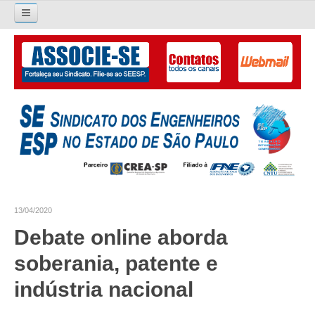
Pesquisar...
O SINDICATO
APRESENTAÇÃO
PALAVRA DO PRESIDENTE
DIRETORIA
DIRETORIA
13/04/2020
LIVRO GESTÃO 2026-2029
Debate online aborda
SUBSEDES SINDICAIS
soberania, patente e
GALERIA EX-PRESIDENTES
indústria nacional
ORGANOGRAMA