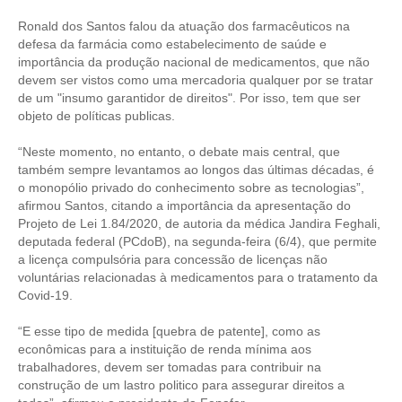
Ronald dos Santos falou da atuação dos farmacêuticos na
RES 1.002/2002 – CÓDIGO DE ÉTICA
defesa da farmácia como estabelecimento de saúde e
importância da produção nacional de medicamentos, que não
HOMOLOGAÇÕES
devem ser vistos como uma mercadoria qualquer por se tratar
de um "insumo garantidor de direitos". Por isso, tem que ser
PISO SALARIAL
objeto de políticas publicas.
FIQUE POR DENTRO
“Neste momento, no entanto, o debate mais central, que
também sempre levantamos ao longos das últimas décadas, é
OPORTUNIDADES
o monopólio privado do conhecimento sobre as tecnologias”,
afirmou Santos, citando a importância da apresentação do
APRESENTAÇÃO
Projeto de Lei 1.84/2020, de autoria da médica Jandira Feghali,
deputada federal (PCdoB), na segunda-feira (6/4), que permite
EMPREGO E ESTÁGIO
a licença compulsória para concessão de licenças não
voluntárias relacionadas à medicamentos para o tratamento da
CARREIRA
Covid-19.
AUTÔNOMOS E SERVIÇOS
“E esse tipo de medida [quebra de patente], como as
econômicas para a instituição de renda mínima aos
NEWSLETTER
trabalhadores, devem ser tomadas para contribuir na
construção de um lastro politico para assegurar direitos a
GUIA DAS ENGENHARIAS