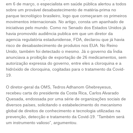
CONSÓRCIOS
em 6 de março, o especialista em saúde pública alertou a todos
sobre um provável desabastecimento de matéria-prima no
CAMPANHAS SALARIAIS
parque tecnológico brasileiro, logo que começaram os primeiros
movimentos internacionais. No artigo, consta um apanhado de
COMUNICAÇÃO
iniciativas pelo mundo. Como no Senado dos Estados Unidos já
havia promovido audiência publica em que um diretor da
PALAVRA DO MURILO
agencia regulatória estadunidense, FDA, declarou que já havia
risco de desabastecimento de produtos nos EUA. No Reino
NOTÍCIAS
Unido, também foi detectado o mesmo. Já o governo da Índia
anunciava a proibição de exportação de 26 medicamentos, sem
CONTEÚDO ESPECIAL
autorização expressa do governo, entre eles a cloroquina e a
hidróxido de cloroquina, cogitadas para o tratamento da Covid-
JORNAL DO ENGENHEIRO
19.
AGENDA
O diretor-geral da OMS, Tedros Adhanom Ghebreyesus,
recebeu carta do presidente da Costa Rica, Carlos Alvarado
SEESP NOTÍCIAS
Quesada, endossada por uma série de organizações sociais de
diversos países, solicitando o estabelecimento do mecanismo
NOTÍCIAS NO WHATSAPP
global de direitos de conhecimento e tecnologia utilizadas na
prevenção, detecção e tratamento da Covid-19. “Também será
FOTOS
um instrumento valioso”, argumentou.