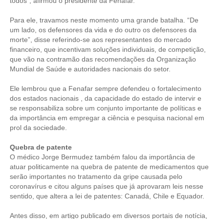
todos”, afirmou o presidente da Fenafar.
CONTATO
Para ele, travamos neste momento uma grande batalha. “De
um lado, os defensores da vida e do outro os defensores da
CURSOS
morte”, disse referindo-se aos representantes do mercado
financeiro, que incentivam soluções individuais, de competição,
que vão na contramão das recomendações da Organização
ENGENHEIRO EMPREENDEDOR
Mundial de Saúde e autoridades nacionais do setor.
SEESP EDUCAÇÃO
Ele lembrou que a Fenafar sempre defendeu o fortalecimento
dos estados nacionais , da capacidade do estado de intervir e
PLATAFORMAS GRATUITAS
se responsabiliza sobre um conjunto importante de políticas e
da importância em empregar a ciência e pesquisa nacional em
BENEFÍCIOS
prol da sociedade.
APOSENTADORIA
Quebra de patente
O médico Jorge Bermudez também falou da importância de
CONVÊNIOS
atuar politicamente na quebra de patente de medicamentos que
serão importantes no tratamento da gripe causada pelo
PLANO DE SAÚDE
coronavírus e citou alguns países que já aprovaram leis nesse
sentido, que altera a lei de patentes: Canadá, Chile e Equador.
SEESPPREV
Antes disso, em artigo publicado em diversos portais de notícia,