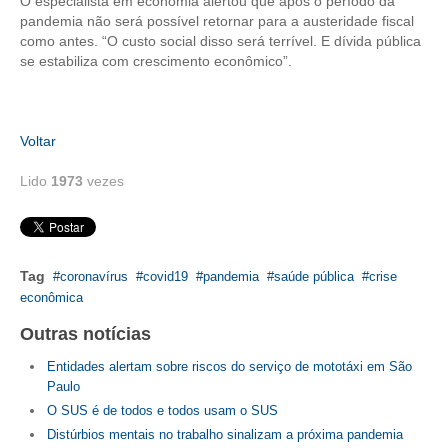
O especialista em economia alertou que após o período da
pandemia não será possível retornar para a austeridade fiscal
como antes. “O custo social disso será terrível. E dívida pública
se estabiliza com crescimento econômico”.
Voltar
Lido
1973
vezes
Tag
coronavírus
covid19
pandemia
saúde pública
crise
econômica
Outras notícias
Entidades alertam sobre riscos do serviço de mototáxi em São
Paulo
O SUS é de todos e todos usam o SUS
Distúrbios mentais no trabalho sinalizam a próxima pandemia