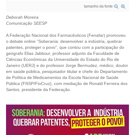
tamanho da fonte
CRESCE BRASIL
Deborah Moreira
CONSELHO TECNOLÓGICO
Comunicação SEESP
HISTÓRICO E ATUAÇÃO
A Federação Nacional dos Farmacêuticos (Fenafar) promoveu
o debate online “Soberania: desenvolver a indústria, quebrar
patentes, proteger o povo”, que contou com a participação do
COMPOSIÇÃO
geógrafo Elias Jabbour, professor adjunto da Faculdade de
Ciências Econômicas da Universidade do Estado do Rio de
CONSELHOS ASSESSORES
Janeiro (UERJ) e do professor Jorge Bermudez, médico, doutor
em saúde pública, pesquisador titular e chefe do Departamento
PERSONALIDADES DA TECNOLOGIA
de Política de Medicamentos da Escola Nacional de Saúde
Pública (FNSP/FioCruz), com mediação de Ronald Ferreira dos
NÚCLEO DA MULHER ENGENHEIRA
Santos, presidente da Federação.
TRANSPARÊNCIA
JURÍDICO
CONSULTORIA
ACORDOS, CONVENÇÕES E DISSÍDIOS