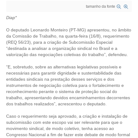
tamanho da fonte
CRESCE BRASIL
Diap*
CONSELHO TECNOLÓGICO
O deputado Leonardo Monteiro (PT-MG) apresentou, no âmbito
HISTÓRICO E ATUAÇÃO
da Comissão de Trabalho, na quarta-feira (16/8), requerimento
(REQ 56/23), para a criação de Subcomissão Especial
“destinada a analisar a organização sindical no Brasil e a
COMPOSIÇÃO
valorização das negociações coletivas do trabalho”, defendeu.
CONSELHOS ASSESSORES
“E, sobretudo, sobre as alternativas legislativas possíveis e
necessárias para garantir dignidade e sustentabilidade das
PERSONALIDADES DA TECNOLOGIA
entidades sindicais na prestação desses serviços e dos
instrumentos de negociação coletiva para o fortalecimento e
NÚCLEO DA MULHER ENGENHEIRA
reconhecimento perante o sistema de proteção social do
trabalho, apresentando devidos encaminhamentos decorrentes
TRANSPARÊNCIA
dos trabalhos realizados”, acrescentou o deputado.
JURÍDICO
Caso o requerimento seja aprovado, a criação e instalação de
subcomissão com este escopo vai ser relevante para que o
CONSULTORIA
movimento sindical, de modo coletivo, tenha acesso ao
Congresso Nacional a fim de fazer este debate de modo formal
ACORDOS, CONVENÇÕES E DISSÍDIOS