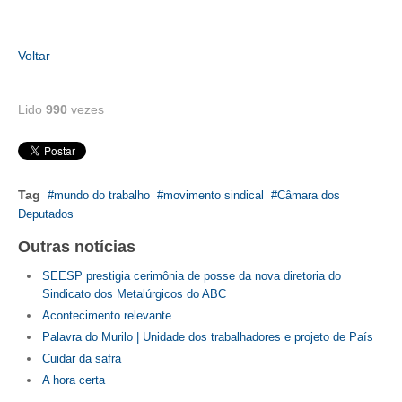
RES 1.002/2002 – CÓDIGO DE ÉTICA
Voltar
HOMOLOGAÇÕES
PISO SALARIAL
Lido
990
vezes
FIQUE POR DENTRO
OPORTUNIDADES
Tag
mundo do trabalho
movimento sindical
Câmara dos
Deputados
APRESENTAÇÃO
Outras notícias
EMPREGO E ESTÁGIO
SEESP prestigia cerimônia de posse da nova diretoria do
CARREIRA
Sindicato dos Metalúrgicos do ABC
Acontecimento relevante
AUTÔNOMOS E SERVIÇOS
Palavra do Murilo | Unidade dos trabalhadores e projeto de País
Cuidar da safra
NEWSLETTER
A hora certa
GUIA DAS ENGENHARIAS