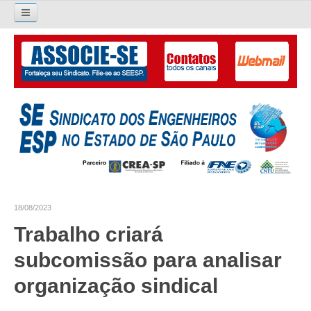
Pesquisar...
O SINDICATO
APRESENTAÇÃO
PALAVRA DO PRESIDENTE
DIRETORIA
DIRETORIA
18/08/2023
LIVRO GESTÃO 2026-2029
Trabalho criará
SUBSEDES SINDICAIS
subcomissão para analisar
GALERIA EX-PRESIDENTES
organização sindical
ORGANOGRAMA