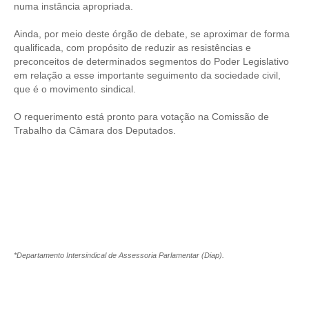
numa instância apropriada.
CONTRIBUIÇÕES
Ainda, por meio deste órgão de debate, se aproximar de forma
qualificada, com propósito de reduzir as resistências e
CONTRIBUIÇÃO ASSISTENCIAL
preconceitos de determinados segmentos do Poder Legislativo
em relação a esse importante seguimento da sociedade civil,
CONTRIBUIÇÃO ASSOCIATIVA OU ANUIDADE DE SÓCIO
que é o movimento sindical.
CONTRIBUIÇÃO SINDICAL URBANA
O requerimento está pronto para votação na Comissão de
Trabalho da Câmara dos Deputados.
REVISÃO DE APOSENTADORIA
FGTS EXPURGOS
FGTS CORREÇÃO
LEGISLAÇÃO
LEI 4.950-A/1966 – PISO SALARIAL
*Departamento Intersindical de Assessoria Parlamentar (Diap).
LEI 5.194/1966 – REGULAMENTAÇÃO DA PROFISSÃO
LEI 6.496/1977 – ART