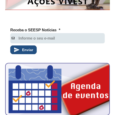
PUBLICAÇÕES
PUBLICIDADE
MANUAL DE REDAÇÃO
Receba o SEESP Notícias
*
RELEASES
CONTATO
Enviar
CADASTRO
ASSOCIE-SE
ATUALIZAÇÃO CADASTRAL
NÚCLEO JOVEM