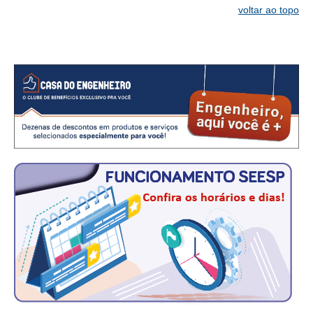
voltar ao topo
CONTATO
CURSOS
ENGENHEIRO EMPREENDEDOR
SEESP EDUCAÇÃO
PLATAFORMAS GRATUITAS
BENEFÍCIOS
APOSENTADORIA
CONVÊNIOS
PLANO DE SAÚDE
SEESPPREV