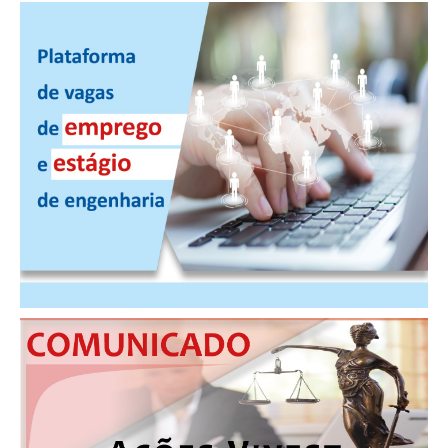
CONSÓRCIOS
CAMPANHAS SALARIAIS
COMUNICAÇÃO
PALAVRA DO MURILO
NOTÍCIAS
CONTEÚDO ESPECIAL
JORNAL DO ENGENHEIRO
AGENDA
SEESP NOTÍCIAS
NOTÍCIAS NO WHATSAPP
FOTOS