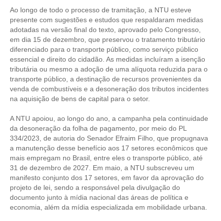
Ao longo de todo o processo de tramitação, a NTU esteve
presente com sugestões e estudos que respaldaram medidas
CONTATO
adotadas na versão final do texto, aprovado pelo Congresso,
em dia 15 de dezembro, que preservou o tratamento tributário
CURSOS
diferenciado para o transporte público, como serviço público
essencial e direito do cidadão. As medidas incluíram a isenção
ENGENHEIRO EMPREENDEDOR
tributária ou mesmo a adoção de uma alíquota reduzida para o
transporte público, a destinação de recursos provenientes da
SEESP EDUCAÇÃO
venda de combustíveis e a desoneração dos tributos incidentes
na aquisição de bens de capital para o setor.
PLATAFORMAS GRATUITAS
A NTU apoiou, ao longo do ano, a campanha pela continuidade
BENEFÍCIOS
da desoneração da folha de pagamento, por meio do PL
334/2023, de autoria do Senador Efraim Filho, que propugnava
APOSENTADORIA
a manutenção desse benefício aos 17 setores econômicos que
mais empregam no Brasil, entre eles o transporte público, até
CONVÊNIOS
31 de dezembro de 2027. Em maio, a NTU subscreveu um
manifesto conjunto dos 17 setores, em favor da aprovação do
PLANO DE SAÚDE
projeto de lei, sendo a responsável pela divulgação do
documento junto à mídia nacional das áreas de política e
SEESPPREV
economia, além da mídia especializada em mobilidade urbana.