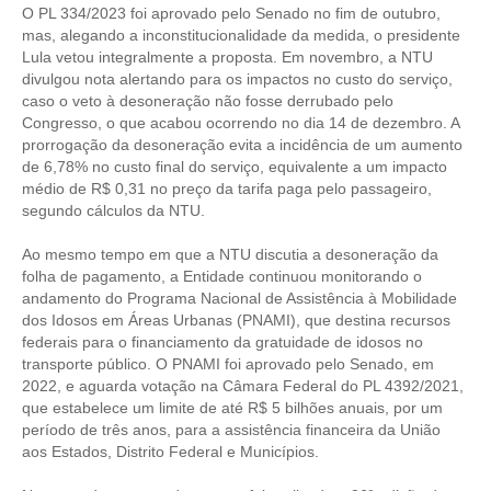
CONSÓRCIOS
O PL 334/2023 foi aprovado pelo Senado no fim de outubro,
mas, alegando a inconstitucionalidade da medida, o presidente
CAMPANHAS SALARIAIS
Lula vetou integralmente a proposta. Em novembro, a NTU
divulgou nota alertando para os impactos no custo do serviço,
COMUNICAÇÃO
caso o veto à desoneração não fosse derrubado pelo
Congresso, o que acabou ocorrendo no dia 14 de dezembro. A
PALAVRA DO MURILO
prorrogação da desoneração evita a incidência de um aumento
de 6,78% no custo final do serviço, equivalente a um impacto
NOTÍCIAS
médio de R$ 0,31 no preço da tarifa paga pelo passageiro,
segundo cálculos da NTU.
CONTEÚDO ESPECIAL
Ao mesmo tempo em que a NTU discutia a desoneração da
JORNAL DO ENGENHEIRO
folha de pagamento, a Entidade continuou monitorando o
andamento do Programa Nacional de Assistência à Mobilidade
AGENDA
dos Idosos em Áreas Urbanas (PNAMI), que destina recursos
federais para o financiamento da gratuidade de idosos no
SEESP NOTÍCIAS
transporte público. O PNAMI foi aprovado pelo Senado, em
2022, e aguarda votação na Câmara Federal do PL 4392/2021,
NOTÍCIAS NO WHATSAPP
que estabelece um limite de até R$ 5 bilhões anuais, por um
período de três anos, para a assistência financeira da União
FOTOS
aos Estados, Distrito Federal e Municípios.