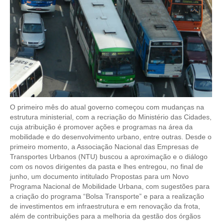
CONTRIBUIÇÕES
CONTRIBUIÇÃO ASSISTENCIAL
CONTRIBUIÇÃO ASSOCIATIVA OU ANUIDADE DE SÓCIO
CONTRIBUIÇÃO SINDICAL URBANA
REVISÃO DE APOSENTADORIA
O primeiro mês do atual governo começou com mudanças na
estrutura ministerial, com a recriação do Ministério das Cidades,
FGTS EXPURGOS
cuja atribuição é promover ações e programas na área da
mobilidade e do desenvolvimento urbano, entre outras. Desde o
FGTS CORREÇÃO
primeiro momento, a Associação Nacional das Empresas de
Transportes Urbanos (NTU) buscou a aproximação e o diálogo
LEGISLAÇÃO
com os novos dirigentes da pasta e lhes entregou, no final de
junho, um documento intitulado Propostas para um Novo
LEI 4.950-A/1966 – PISO SALARIAL
Programa Nacional de Mobilidade Urbana, com sugestões para
a criação do programa “Bolsa Transporte” e para a realização
LEI 5.194/1966 – REGULAMENTAÇÃO DA PROFISSÃO
de investimentos em infraestrutura e em renovação da frota,
além de contribuições para a melhoria da gestão dos órgãos
LEI 6.496/1977 – ART