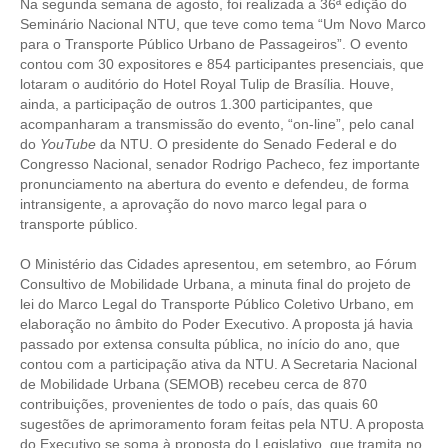
PUBLICAÇÕES
Na segunda semana de agosto, foi realizada a 36ª edição do
Seminário Nacional NTU, que teve como tema “Um Novo Marco
para o Transporte Público Urbano de Passageiros”. O evento
PUBLICIDADE
contou com 30 expositores e 854 participantes presenciais, que
lotaram o auditório do Hotel Royal Tulip de Brasília. Houve,
MANUAL DE REDAÇÃO
ainda, a participação de outros 1.300 participantes, que
acompanharam a transmissão do evento, “on-line”, pelo canal
RELEASES
do
YouTube
da NTU. O presidente do Senado Federal e do
Congresso Nacional, senador Rodrigo Pacheco, fez importante
CONTATO
pronunciamento na abertura do evento e defendeu, de forma
intransigente, a aprovação do novo marco legal para o
CADASTRO
transporte público.
ASSOCIE-SE
O Ministério das Cidades apresentou, em setembro, ao Fórum
Consultivo de Mobilidade Urbana, a minuta final do projeto de
ATUALIZAÇÃO CADASTRAL
lei do Marco Legal do Transporte Público Coletivo Urbano, em
elaboração no âmbito do Poder Executivo. A proposta já havia
NÚCLEO JOVEM
passado por extensa consulta pública, no início do ano, que
contou com a participação ativa da NTU. A Secretaria Nacional
de Mobilidade Urbana (SEMOB) recebeu cerca de 870
contribuições, provenientes de todo o país, das quais 60
sugestões de aprimoramento foram feitas pela NTU. A proposta
do Executivo se soma à proposta do Legislativo, que tramita no