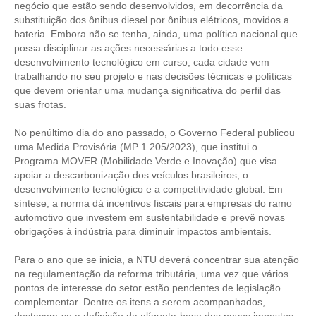
negócio que estão sendo desenvolvidos, em decorrência da
substituição dos ônibus diesel por ônibus elétricos, movidos a
bateria. Embora não se tenha, ainda, uma política nacional que
possa disciplinar as ações necessárias a todo esse
desenvolvimento tecnológico em curso, cada cidade vem
trabalhando no seu projeto e nas decisões técnicas e políticas
que devem orientar uma mudança significativa do perfil das
suas frotas.
No penúltimo dia do ano passado, o Governo Federal publicou
uma Medida Provisória (MP 1.205/2023), que institui o
Programa MOVER (Mobilidade Verde e Inovação) que visa
apoiar a descarbonização dos veículos brasileiros, o
desenvolvimento tecnológico e a competitividade global. Em
síntese, a norma dá incentivos fiscais para empresas do ramo
automotivo que investem em sustentabilidade e prevê novas
obrigações à indústria para diminuir impactos ambientais.
Para o ano que se inicia, a NTU deverá concentrar sua atenção
na regulamentação da reforma tributária, uma vez que vários
pontos de interesse do setor estão pendentes de legislação
complementar. Dentre os itens a serem acompanhados,
destacam-se a definição da alíquota-base dos novos impostos,