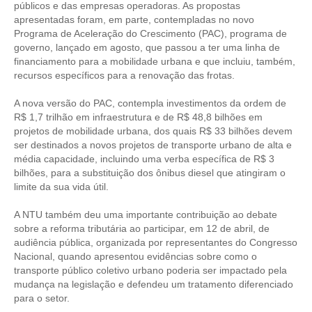
públicos e das empresas operadoras. As propostas
apresentadas foram, em parte, contempladas no novo
RES 1.002/2002 – CÓDIGO DE ÉTICA
Programa de Aceleração do Crescimento (PAC), programa de
governo, lançado em agosto, que passou a ter uma linha de
HOMOLOGAÇÕES
financiamento para a mobilidade urbana e que incluiu, também,
recursos específicos para a renovação das frotas.
PISO SALARIAL
A nova versão do PAC, contempla investimentos da ordem de
FIQUE POR DENTRO
R$ 1,7 trilhão em infraestrutura e de R$ 48,8 bilhões em
projetos de mobilidade urbana, dos quais R$ 33 bilhões devem
OPORTUNIDADES
ser destinados a novos projetos de transporte urbano de alta e
média capacidade, incluindo uma verba específica de R$ 3
APRESENTAÇÃO
bilhões, para a substituição dos ônibus diesel que atingiram o
limite da sua vida útil.
EMPREGO E ESTÁGIO
A NTU também deu uma importante contribuição ao debate
CARREIRA
sobre a reforma tributária ao participar, em 12 de abril, de
audiência pública, organizada por representantes do Congresso
AUTÔNOMOS E SERVIÇOS
Nacional, quando apresentou evidências sobre como o
transporte público coletivo urbano poderia ser impactado pela
NEWSLETTER
mudança na legislação e defendeu um tratamento diferenciado
para o setor.
GUIA DAS ENGENHARIAS