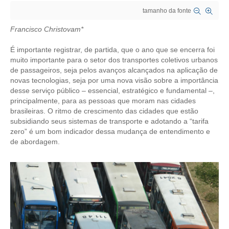
tamanho da fonte
CRESCE BRASIL
Francisco Christovam*
CONSELHO TECNOLÓGICO
É importante registrar, de partida, que o ano que se encerra foi
HISTÓRICO E ATUAÇÃO
muito importante para o setor dos transportes coletivos urbanos
de passageiros, seja pelos avanços alcançados na aplicação de
novas tecnologias, seja por uma nova visão sobre a importância
COMPOSIÇÃO
desse serviço público – essencial, estratégico e fundamental –,
principalmente, para as pessoas que moram nas cidades
CONSELHOS ASSESSORES
brasileiras. O ritmo de crescimento das cidades que estão
subsidiando seus sistemas de transporte e adotando a “tarifa
PERSONALIDADES DA TECNOLOGIA
zero” é um bom indicador dessa mudança de entendimento e
de abordagem.
NÚCLEO DA MULHER ENGENHEIRA
TRANSPARÊNCIA
JURÍDICO
CONSULTORIA
ACORDOS, CONVENÇÕES E DISSÍDIOS