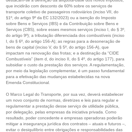
que incidirão com desconto de 60% sobre os serviços de
transporte coletivo de passageiros rodoviários (inciso VII, do
§1º, do artigo 9º da EC 132/2023) ou a isenção do Imposto
sobre Bens e Serviços (IBS) e da Contribuição sobre Bens e
Serviços (CBS), sobre esses mesmos serviços (inciso I, do § 3º,
do artigo 9º); a tributação diferenciada dos combustíveis (inciso
I, do § 6º, do artigo 156-A); as regras para a desoneração de
bens de capital (inciso V, do § 5º, do artigo 156-A), que
impactam na renovação das frotas; e a destinação da “CIDE
Combustíveis” (item d, do inciso II, do § 4º, do artigo 177), para
subsidiar o custo da prestação dos serviços. A regulamentação,
por meio da legislação complementar, é um passo fundamental
para a efetivação das mudanças estabelecidas na nova
Emenda Constitucional.
O Marco Legal do Transporte, por sua vez, deverá estabelecer
um novo conjunto de normas, diretrizes e leis para regular e
regulamentar a prestação desse serviço de utilidade pública,
por delegação, pelas empresas da iniciativa privada. Como
resultado, poder concedente e empresas operadoras poderão
mitigar a insegurança jurídica dos contratos – atuais e futuros –,
evitar o desiquilíbrio entre obrigações e responsabilidades das