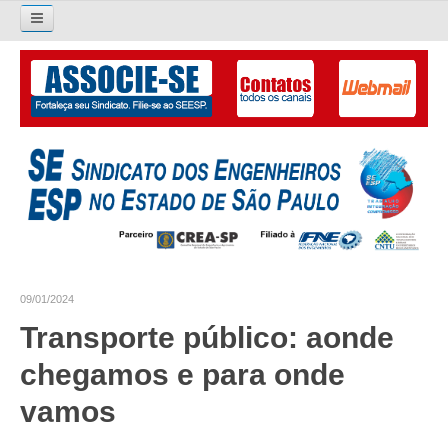
Pesquisar...
O SINDICATO
APRESENTAÇÃO
PALAVRA DO PRESIDENTE
DIRETORIA
DIRETORIA
09/01/2024
LIVRO GESTÃO 2026-2029
Transporte público: aonde
SUBSEDES SINDICAIS
chegamos e para onde
GALERIA EX-PRESIDENTES
vamos
ORGANOGRAMA